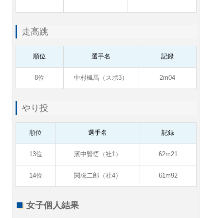
走高跳
順位
選手名
記録
8位
中村楓馬（スポ3）
2m04
やり投
順位
選手名
記録
13位
濱中賢悟（社1）
62m21
14位
関聡二郎（社4）
61m92
女子個人結果