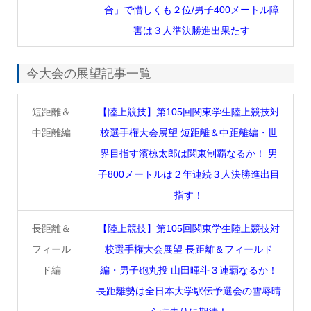
合」で惜しくも２位/男子400メートル障
害は３人準決勝進出果たす
今大会の展望記事一覧
短距離＆
【陸上競技】第105回関東学生陸上競技対
中距離編
校選手権大会展望 短距離＆中距離編・世
界目指す濱椋太郎は関東制覇なるか！ 男
子800メートルは２年連続３人決勝進出目
指す！
長距離＆
【陸上競技】第105回関東学生陸上競技対
フィール
校選手権大会展望 長距離＆フィールド
ド編
編・男子砲丸投 山田暉斗３連覇なるか！
長距離勢は全日本大学駅伝予選会の雪辱晴