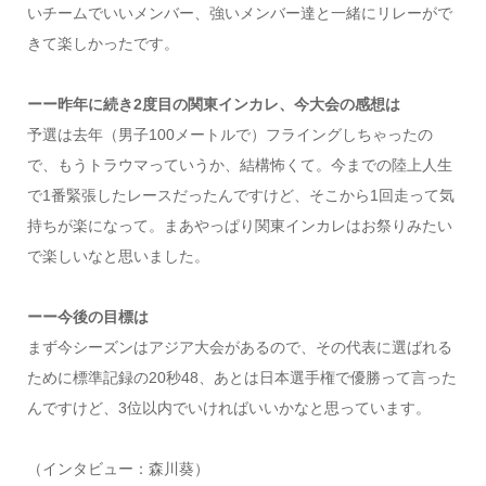
いチームでいいメンバー、強いメンバー達と一緒にリレーがで
きて楽しかったです。
ーー昨年に続き2度目の関東インカレ、今大会の感想は
予選は去年（男子100メートルで）フライングしちゃったの
で、もうトラウマっていうか、結構怖くて。今までの陸上人生
で1番緊張したレースだったんですけど、そこから1回走って気
持ちが楽になって。まあやっぱり関東インカレはお祭りみたい
で楽しいなと思いました。
ーー今後の目標は
まず今シーズンはアジア大会があるので、その代表に選ばれる
ために標準記録の20秒48、あとは日本選手権で優勝って言った
んですけど、3位以内でいければいいかなと思っています。
（インタビュー：森川葵）