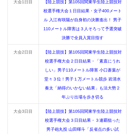
大会1日目
【陸上競技】第105回関東学生陸上競技対
校選手権大会１日目結果・女子400メート
ル 入江有咲陽が自身初の決勝進出！ 男子
110メートル障害は３人そろって予選突破
決勝で全員入賞目指す
大会2日目
【陸上競技】第105回関東学生陸上競技対
校選手権大会２日目結果・「素直にうれ
しい」男子110メートル障害 小口蒼葉が
堂々３位！男子１万メートル競歩 岩清水
奏太「納得のいかない結果」も法大勢２
年ぶり出場を歩き切る
大会3日目
【陸上競技】第105回関東学生陸上競技対
校選手権大会３日目結果・３連覇狙った
男子砲丸投 山田暉斗「反省点の多い試