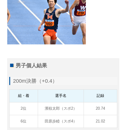
男子個人結果
200m決勝（+0.4）
組・着
選手名
記録
2位
濱椋太郎（スポ2）
20.74
6位
田原歩睦（スポ4）
21.02