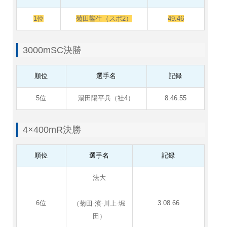
1位
菊田響生（スポ2）
49.46
3000mSC決勝
順位
選手名
記録
5位
湯田陽平兵（社4）
8:46.55
4×400mR決勝
順位
選手名
記録
法大
6位
3:08.66
（菊田-濱-川上-堀
田）