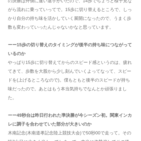
の決勝は外側に速い選手がいたので、14歩でちょっと様子見な
がら流れに乗っていってで。15歩に切り替えるところで、しっ
かり自分の持ち味を活かしていく展開になったので、うまく歩
数も変わっていったんじゃないかなと思っています。
ーー15歩の切り替えのタイミングが後半の持ち味につながって
いるのか
やっぱり15歩に切り替えてからのスピード感というのは、疲れ
てきて、歩数を大股から少し刻んでいくよってなって、スピー
ドを(上げるところなので)。僕もともと後半のスピードが持ち
味だったので。あとはもう本当気持ちでなんとか頑張りまし
た。
ーー49秒台は昨日行われた準決勝が今シーズン初。関東インカ
レに調子を合わせていた部分が大きいのか
木南記念(木南道孝記念陸上競技大会)で50秒00で走って。その