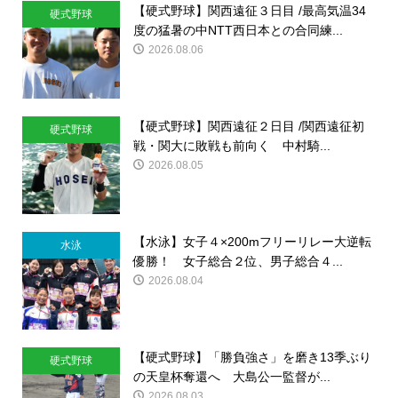
【硬式野球】関西遠征３日目 /最高気温34
硬式野球
度の猛暑の中NTT西日本との合同練...
2026.08.06
【硬式野球】関西遠征２日目 /関西遠征初
硬式野球
戦・関大に敗戦も前向く 中村騎...
2026.08.05
【水泳】女子４×200mフリーリレー大逆転
水泳
優勝！ 女子総合２位、男子総合４...
2026.08.04
【硬式野球】「勝負強さ」を磨き13季ぶり
硬式野球
の天皇杯奪還へ 大島公一監督が...
2026.08.03