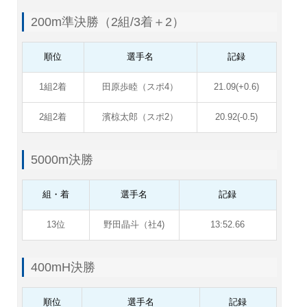
200m準決勝（2組/3着＋2）
順位
選手名
記録
1組2着
田原歩睦（スポ4）
21.09(+0.6)
2組2着
濱椋太郎（スポ2）
20.92(-0.5)
5000m決勝
組・着
選手名
記録
13位
野田晶斗（社4)
13:52.66
400mH決勝
順位
選手名
記録