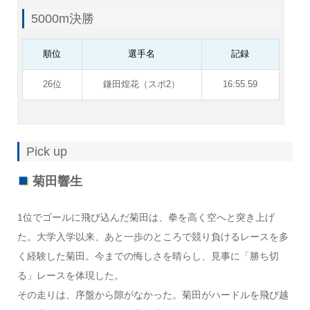
5000m決勝
順位
選手名
記録
26位
鎌田煌花（スポ2）
16:55.59
Pick up
菊田響生
1位でゴールに飛び込んだ菊田は、拳を高く空へと突き上げ
た。大学入学以来、あと一歩のところで競り負けるレースを多
く経験した菊田。今までの悔しさを晴らし、見事に「勝ち切
る」レースを体現した。
その走りは、序盤から隙がなかった。菊田がハードルを飛び越