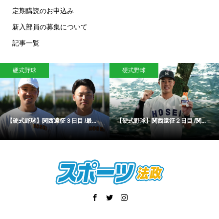
定期購読のお申込み
新入部員の募集について
記事一覧
硬式野球
水泳
３日目 /最...
【硬式野球】関西遠征２日目 /関...
【水泳】女子４×2
ー...