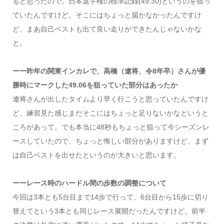
ると思ったので。日本選手権の標準記録(49.30)というのを狙っ
ていたんですけど。そこにはちょっと届かなかったんですけ
ど、まあ自己ベストも出て良い走りができたんじゃないかな
と。
ーー昨年の関東インカレで、高橋（遼将、令8年卒）さんが優
勝時にマークした49.06を狙っていた部分はあったか
遼将さんが出したタイムより早く行こうと思っていたんですけ
ど、練習見た感じまだそこにはちょっと足りないかなというと
ころがあって。でも本当に48秒もちょっと狙って今シーズンレ
ースしていたので、ちょっと悔しい部分がありますけど、まず
は自己ベストを出せたというのが大きいと思います。
ーーレース時のハードル間の歩数の調整について
今回は3本とも5台目まで14歩で行って、6台目から15歩に切り
替えてという3本とも同じレース展開だったんですけど。前半