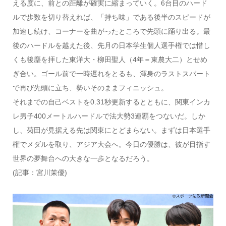
える度に、前との距離が確実に縮まっていく。6台目のハード
ルで歩数を切り替えれば、「持ち味」である後半のスピードが
加速し続け、コーナーを曲がったところで先頭に踊り出る。最
後のハードルを越えた後、先月の日本学生個人選手権では惜し
くも後塵を拝した東洋大・柳田聖人（4年＝東農大二）とせめ
ぎ合い。ゴール前で一時遅れをとるも、渾身のラストスパート
で再び先頭に立ち、勢いそのままフィニッシュ。
それまでの自己ベストを0.31秒更新するとともに、関東インカ
レ男子400メートルハードルで法大勢3連覇をつないだ。しか
し、菊田が見据える先は関東にとどまらない。まずは日本選手
権でメダルを取り、アジア大会へ。今日の優勝は、彼が目指す
世界の夢舞台への大きな一歩となるだろう。
(記事：宮川茉優)