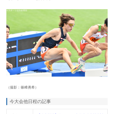
（撮影：篠﨑勇希）
今大会他日程の記事