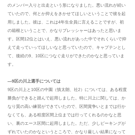
のメンバー入りと出走という形になりました。悪い流れが続い
ていたので、何とか抑えをきかせてほしいということで彼を起
用しました。彼は、これは4年生全員に言えることですが、初
の箱根ということで、かなりプレッシャーはあったと思いま
す。区間12位とはいえ、悪い流れがあった中でそれくらいで抑
えて走っていってほしいなと思っていたので、キャプテンとし
て、後続の9、10区につなぐ走りができたのかなと思っていま
す。
―9区の川上選手については
9区の川上と10区の中園（慎太朗、社2）については、ある程度
勝負ができると踏んで起用しました。特に川上に関しては、か
なり質の高い練習ができていたので、区間賞争いとまでは行か
なくても、ある程度区間上位までは行ってくれるのかなと思
い、裏のエース区間に起用しました。ただ、少しピーキングが
ずれていたのかなというところで、かなり厳しい結果になって