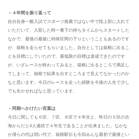
－４年間を振り返って
自分自身一般入試でスポーツ推薦ではない中で陸上部に入れて
いただいて、入部した時一番下の持ちタイムからスタートした
なかで、最後の最後に特殊区間の下りということもあるのです
が、箱根を走らせてもらいました。自分としては箱根に出るこ
とを目標にしていたので、最低限の目標は達成できたのです
が、いざレースが終わってみると、箱根に出るところで満足し
てしまって、箱根で結果を出すところまで見えてなかったのか
なと思います。今日のレースを走った経験を今後の人生で少し
でも生かせればなと思っています。
－同期へかけたい言葉は
今日に関しても６区、７区、８区で４年生と、昨日の５区の古
海からだと4人連続で４年生で走ることが出来ました。なかな
か僕らの代は弱い代で、箱根駅伝も今回みんな最初で最後とい