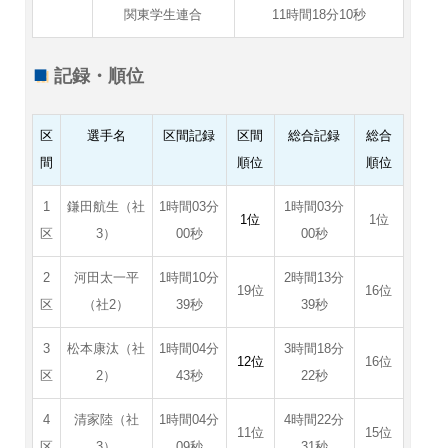
関東学生連合
11時間18分10秒
記録・順位
区
選手名
区間記録
区間
総合記録
総合
間
順位
順位
1
鎌田航生（社
1時間03分
1時間03分
1位
1位
区
3）
00秒
00秒
2
河田太一平
1時間10分
2時間13分
19位
16位
区
（社2）
39秒
39秒
3
松本康汰（社
1時間04分
3時間18分
12位
16位
区
2）
43秒
22秒
4
清家陸（社
1時間04分
4時間22分
11位
15位
区
3）
09秒
31秒