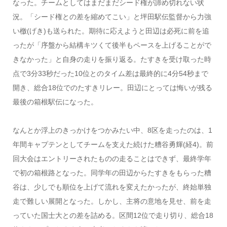
なった。チームとしてはまだまだシード権が諦め切れない状
況。「シード権との差を縮めてこい」と坪田駅伝監督から力強
い檄(げき)も送られた。期待に応えようと田辺は必死に前を追
ったが「序盤から結構キツくて後半もペースを上げることがで
きなかった」と自身の走りを振り返る。たすきを受け取った時
点で3分33秒だった10位とのタイム差は最終的に4分54秒まで
開き、総合18位でのたすきリレー。田辺にとっては悔いが残る
最後の箱根駅伝になった。
なんとか浮上のきっかけをつかみたい中、8区を走ったのは、1
年間キャプテンとしてチームを支えた続けた糟谷勇輝(経4)。前
回大会はエントリーされたものの走ることはできず、最終学年
で初の箱根路となった。同学年の田辺からたすきをもらった糟
谷は、少しでも順位を上げて流れを変えたかったが、終始単独
走で難しい展開となった。しかし、主将の意地を見せ、前を走
っていた国士大との差を詰める。区間12位で走り切り、総合18