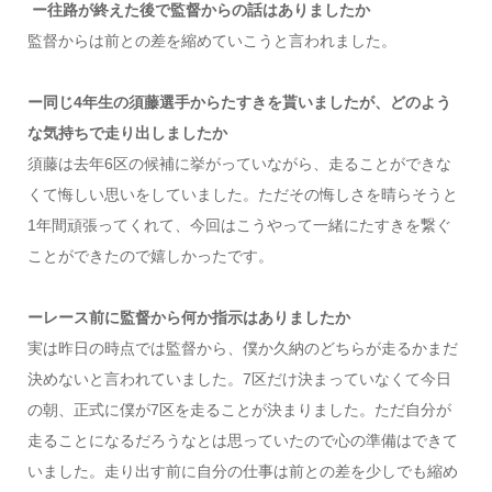
ー往路が終えた後で監督からの話はありましたか
監督からは前との差を縮めていこうと言われました。
ー同じ4年生の須藤選手からたすきを貰いましたが、どのよう
な気持ちで走り出しましたか
須藤は去年6区の候補に挙がっていながら、走ることができな
くて悔しい思いをしていました。ただその悔しさを晴らそうと
1年間頑張ってくれて、今回はこうやって一緒にたすきを繋ぐ
ことができたので嬉しかったです。
ーレース前に監督から何か指示はありましたか
実は昨日の時点では監督から、僕か久納のどちらが走るかまだ
決めないと言われていました。7区だけ決まっていなくて今日
の朝、正式に僕が7区を走ることが決まりました。ただ自分が
走ることになるだろうなとは思っていたので心の準備はできて
いました。走り出す前に自分の仕事は前との差を少しでも縮め