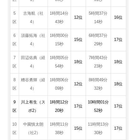
5
古海航（社
1時間14分
5時間37分
12位
16位
区
4）
43秒
14秒
6
須藤拓海（社
1時間00分
6時間37分
15位
17位
区
4）
15秒
29秒
7
田辺佑典（経
1時間05分
7時間43分
18位
18位
区
4）
54秒
23秒
8
糟谷勇輝（経
1時間06分
8時間49分
12位
18位
区
4）
09秒
32秒
9
川上有生（ス
1時間12分
10時間01分
17位
17位
区
ポ2）
20秒
52秒
10
中園慎太朗
1時間11分
11時間13分
15位
17位
区
（社2）
38秒
30秒