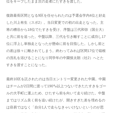
位をキープしたまま次の走者にたすきを渡した。
復路最長区間となる9区を任せられたのは予選会学内4位と好走
した川上有生（スポ2）。当日変更での初の出走となった。主
将の糟谷から18位でたすきを受け、序盤は三代和弥（国士大）
と共に前を追った。中盤以降、三代を引き離すことに成功し17
位に浮上し単独走となったが懸命に前を目指した。しかし前と
の差は徐々に離されてしまう。終わってみれば区間17位で箱根
の洗礼を浴びることになり同学年の中園慎太朗（社2）へとた
すきを渡すことになった。
最終10区を託されたのは当日エントリー変更された中園。中園
はチームが2日間に渡って190㌔以上つないできたたすきをゴー
ルの大手町に運ぶため、ひたすら前を向いて走り続けた。中盤
まではリズム良く前を追い続けたが、開きすぎた差を埋めるの
は容易ではなく「自分1人で走らなきゃいけないというのが思