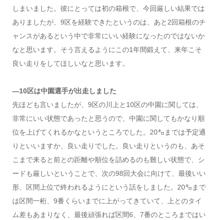
しまいました。彼にとっては初の箱根で、今回厳しい結果では
ありましたが、9区を経験できたというのは、あと2回箱根のチ
ャンスがあるという中で非常にいい経験になったのではないか
なと思います。そう言えるようにこの1年間鍛えて、来年こそ
良い走りをしてほしいなと思います。
―10区は中園選手が出走しました
先ほども言いましたが、9区の川上と10区の中園に関しては、
非常にいい状態であったと思うので、中園に関してもかなり順
位を上げてくれるかなというところでした。20㌔までは予定通
りといいますか、良い走りでした。良い走りというのも、あそ
こまで来ると前との距離や順位を詰めるのも難しい状態で、シ
ードも厳しいということで、次の98回大会に向けて、最後いい
形、区間上位で終われるようにという話をしました。20㌔まで
は区間一桁、9番くらいまでに上がってきていて、上とのタイ
ム差もあまりなく、最後頑張れば区間6、7番のところまではい