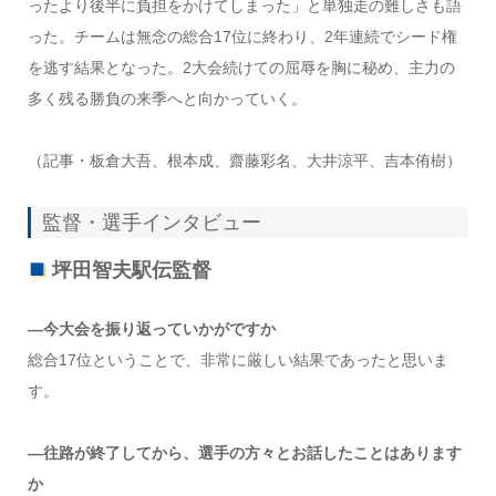
ったより後半に負担をかけてしまった」と単独走の難しさも語
った。チームは無念の総合17位に終わり、2年連続でシード権
を逃す結果となった。2大会続けての屈辱を胸に秘め、主力の
多く残る勝負の来季へと向かっていく。
（記事・板倉大吾、根本成、齋藤彩名、大井涼平、吉本侑樹）
監督・選手インタビュー
坪田智夫駅伝監督
―今大会を振り返っていかがですか
総合17位ということで、非常に厳しい結果であったと思いま
す。
―往路が終了してから、選手の方々とお話したことはあります
か