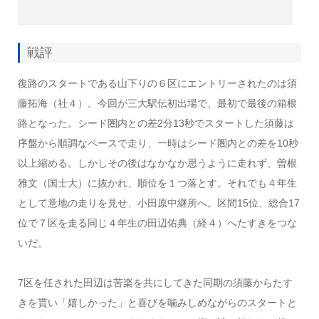
戦評
復路のスタートである山下りの６区にエントリーされたのは須
藤拓海（社４）。今回が三大駅伝初出場で、最初で最後の箱根
路となった。シード圏内との差2分13秒でスタートした須藤は
序盤から順調なペースで走り、一時はシード圏内との差を10秒
以上縮める。しかしその後はなかなか思うように走れず、曽根
雅文（国士大）に抜かれ、順位を１つ落とす。それでも４年生
として意地の走りを見せ、小田原中継所へ。区間15位、総合17
位で７区を走る同じ４年生の田辺佑典（経４）へたすきをつな
いだ。
7区を任された田辺は苦楽を共にしてきた同期の須藤からたす
きを貰い「嬉しかった」と喜びを噛みしめながらのスタートと