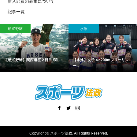
新入部員の募集について
記事一覧
硬式野球
水泳
【硬式野球】関西遠征２日目 /関...
【水泳】女子４×200mフリーリレ
ー...
Copyright ©
スポーツ法政. All Rights Reserved.