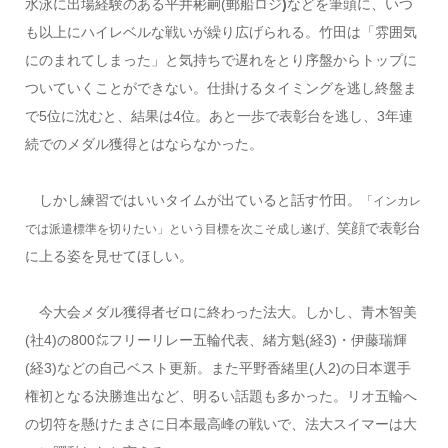
水泳に出場経験のある平井彬嗣(郵船ロジ
)
などを筆頭に、いつ
も以上にハイレベルな戦いが繰り広げられる。竹田は「雰囲気
にのまれてしまった」と気持ちで遅れをとり序盤からトップに
ついていくことができない。仕掛けるタイミングを逃し終盤ま
で5位に沈むと、結果は4位。あと一歩で表彰台を逃し、3年連
続でのメダル獲得とはならなかった。
しかし練習ではいいタイムが出ていると話す竹田。
「インカレ
笑顔で表彰台
では派遣標準を切りたい」という目標を次こそ成し遂げ、
に上る姿を見せてほしい。
今大会メダル獲得者ゼロに終わった法大。しかし、青木智美
(社4)の800㍍フリーリレー五輪代表、緒方魁(経3)・伊藤瑞輝
(経3)などの自己ベスト更新。また平野香緒里(人2)の日本選手
権初となる決勝進出など、明るい話題も多かった。リオ五輪へ
の切符を懸けたまさに日本最高峰の戦いで、法大スイマーは大