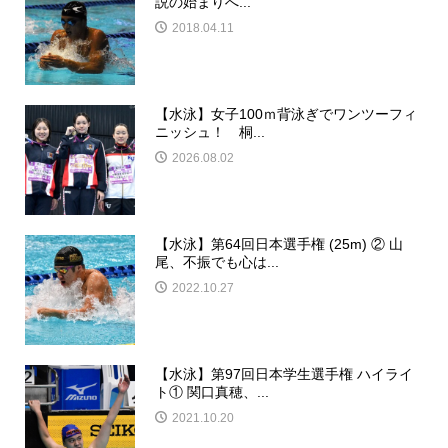
説の始まりへ...
2018.04.11
【水泳】女子100ｍ背泳ぎでワンツーフィ
ニッシュ！ 桐...
2026.08.02
【水泳】第64回日本選手権 (25m) ② 山
尾、不振でも心は...
2022.10.27
【水泳】第97回日本学生選手権 ハイライ
ト① 関口真穂、...
2021.10.20