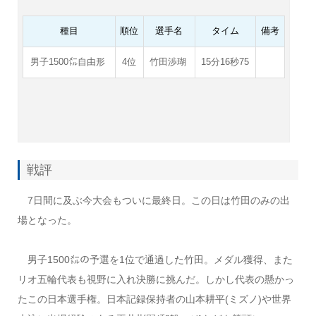
種目
順位
選手名
タイム
備考
男子1500㍍自由形
4位
竹田渉瑚
15分16秒75
戦評
7日間に及ぶ今大会もついに最終日。この日は竹田のみの出
場となった。
男子1500㍍の予選を1位で通過した竹田。メダル獲得、また
リオ五輪代表も視野に入れ決勝に挑んだ。しかし代表の懸かっ
たこの日本選手権。日本記録保持者の山本耕平(ミズノ)や世界