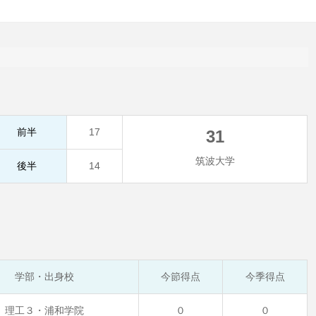
前半
17
31
筑波大学
後半
14
学部・出身校
今節得点
今季得点
理工３・浦和学院
０
０