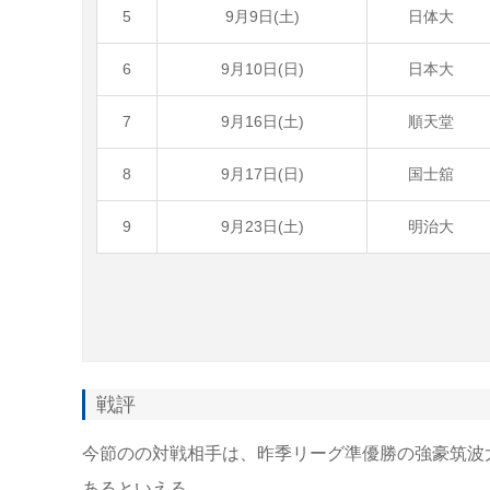
5
9月9日(土)
日体大
6
9月10日(日)
日本大
7
9月16日(土)
順天堂
8
9月17日(日)
国士舘
9
9月23日(土)
明治大
戦評
今節のの対戦相手は、昨季リーグ準優勝の強豪筑波
あるといえる。