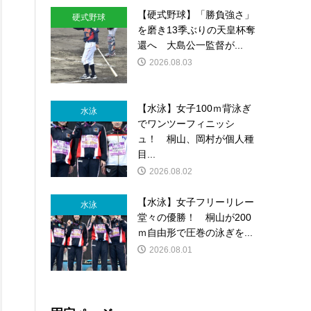
【硬式野球】「勝負強さ」
硬式野球
を磨き13季ぶりの天皇杯奪
還へ 大島公一監督が...
2026.08.03
【水泳】女子100ｍ背泳ぎ
水泳
でワンツーフィニッシ
ュ！ 桐山、岡村が個人種
目...
2026.08.02
【水泳】女子フリーリレー
水泳
堂々の優勝！ 桐山が200
ｍ自由形で圧巻の泳ぎを...
2026.08.01