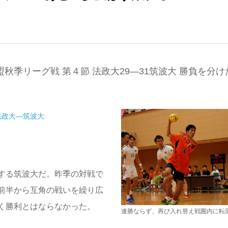
秋季リーグ戦 第４節 法政大29—31筑波大 勝負を分け
法政大—筑波大
する筑波大だ。昨季の対戦で
前半から互角の戦いを繰り広
く勝利とはならなかった。
連勝ならず、再び入れ替え戦圏内に転