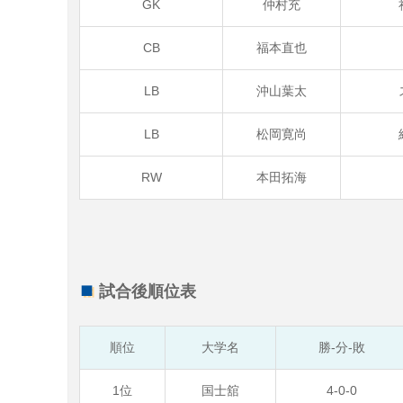
GK
仲村充
CB
福本直也
LB
沖山葉太
LB
松岡寛尚
RW
本田拓海
試合後順位表
順位
大学名
勝-分-敗
1位
国士舘
4-0-0