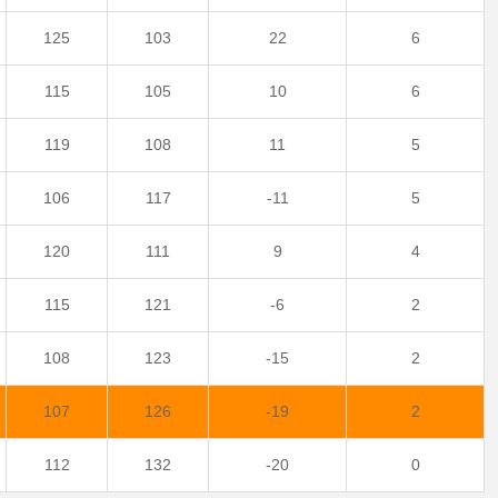
125
103
22
6
115
105
10
6
119
108
11
5
106
117
-11
5
120
111
9
4
115
121
-6
2
108
123
-15
2
107
126
-19
2
112
132
-20
0