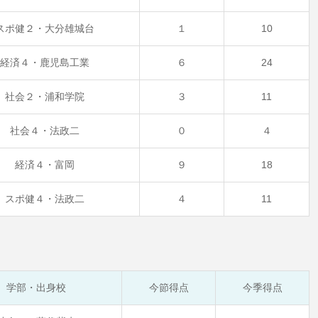
スポ健２・大分雄城台
１
10
経済４・鹿児島工業
６
24
社会２・浦和学院
３
11
社会４・法政二
０
４
経済４・富岡
９
18
スポ健４・法政二
４
11
学部・出身校
今節得点
今季得点