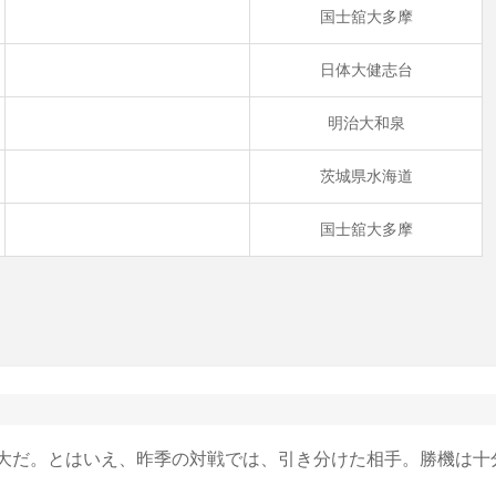
国士舘大多摩
日体大健志台
明治大和泉
茨城県水海道
国士舘大多摩
大だ。とはいえ、昨季の対戦では、引き分けた相手。勝機は十