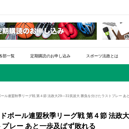
各部一覧
定期購読のお申し込み
スポーツ法政とは
ボール連盟秋季リーグ戦 第４節 法政大29—31筑波大 勝負を分けたラストプレー 
ンドボール連盟秋季リーグ戦 第４節 法政
ストプレー あと一歩及ばず敗れる