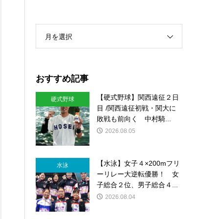
月を選択
おすすめ記事
【硬式野球】関西遠征２日
硬式野球
目 /関西遠征初戦・関大に
敗戦も前向く 中村騎...
2026.08.05
【水泳】女子４×200mフリ
水泳
ーリレー大逆転優勝！ 女
子総合２位、男子総合４...
2026.08.04