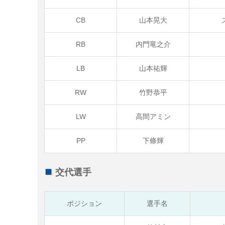
CB
山本晃大
RB
内門竜之介
LB
山本祐輝
RW
竹野恭平
LW
高間アミン
PP
下條輝
交代選手
ポジション
選手名