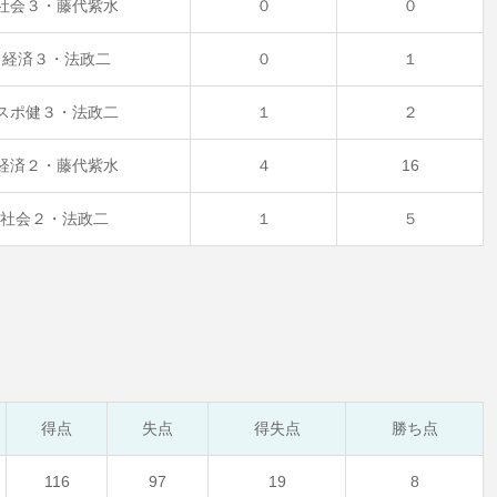
社会３・藤代紫水
０
０
経済３・法政二
０
１
スポ健３・法政二
１
２
経済２・藤代紫水
４
16
社会２・法政二
１
５
得点
失点
得失点
勝ち点
116
97
19
8