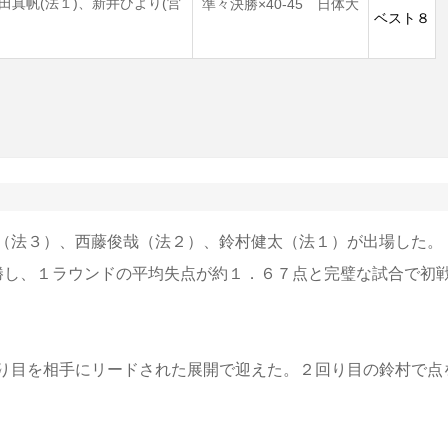
田真帆(法１)、新井ひより(営
準々決勝×40-45 日体大
ベスト８
（法３）、西藤俊哉（法２）、鈴村健太（法１）が出場した。
圧勝し、１ラウンドの平均失点が約１．６７点と完璧な試合で初
り目を相手にリードされた展開で迎えた。２回り目の鈴村で点