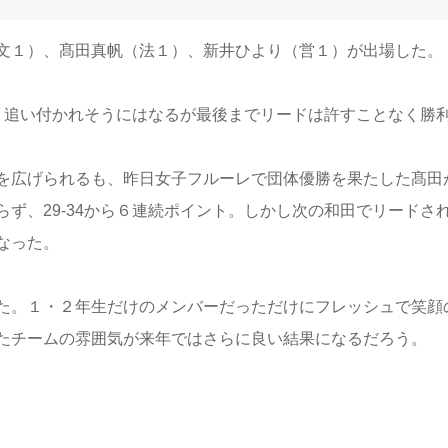
文１）、髙田真帆（法１）、新井ひより（営１）が出場した。
。追い付かれそうにはなるが最後までリードは許すことなく勝
を広げられるも、昨日女子フルーレで団体優勝を果たした髙田
ず、29-34から６連続ポイント。しかし次の和田でリードさ
なった。
た。１・２年生だけのメンバーだっただけにフレッシュで笑顔
たチームの雰囲気が来年ではさらに良い結果になるだろう。