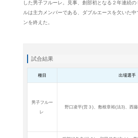
した男子フルーレ。見事、創部初となる２年連続の
ルは主力メンバーである、ダブルエースを欠いた中
ンを終えた。
試合結果
種目
出場選手
男子フルー
野口凌平(営３)、敷根章裕(法3)、西藤
レ