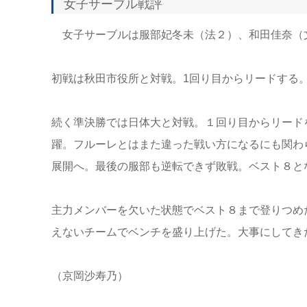
女子サーブル戦評
女子サーブルは服部妃冬未（法２）、和田佳奈（
初戦は秋田市役所と対戦。1回り目からリードする
続く準決勝では日体大と対戦。１回り目からリード
躍。フルーレとはまた違った戦い方になるにも関わら
展開へ。最後の服部も逆転できず敗戦。ベスト８と
主力メンバーを欠いた状態でベスト８まで登りつめ
えないチームでベンチを盛り上げた。大事にしてき
（京岡沙寿乃）