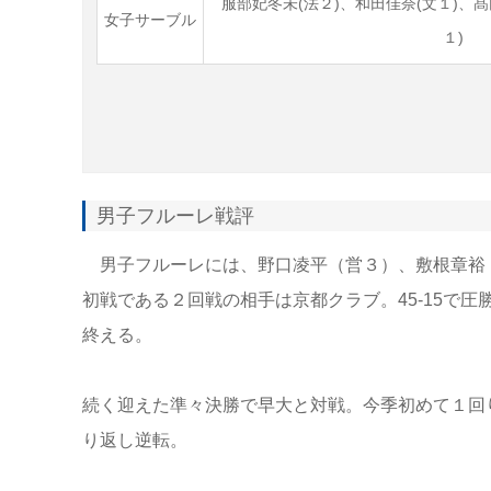
服部妃冬未(法２)、和田佳奈(文１)、髙
女子サーブル
１)
男子フルーレ戦評
男子フルーレには、野口凌平（営３）、敷根章裕
初戦である２回戦の相手は京都クラブ。45-15で
終える。
続く迎えた準々決勝で早大と対戦。今季初めて１回
り返し逆転。