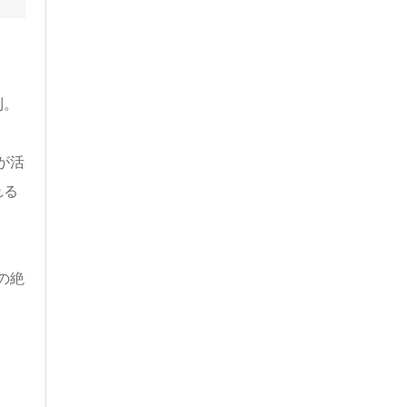
利。
が活
れる
の絶