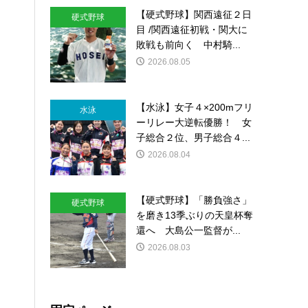
【硬式野球】関西遠征２日
硬式野球
目 /関西遠征初戦・関大に
敗戦も前向く 中村騎...
2026.08.05
【水泳】女子４×200mフリ
水泳
ーリレー大逆転優勝！ 女
子総合２位、男子総合４...
2026.08.04
【硬式野球】「勝負強さ」
硬式野球
を磨き13季ぶりの天皇杯奪
還へ 大島公一監督が...
2026.08.03