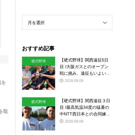
月を選択
おすすめ記事
【硬式野球】関西遠征5日
硬式野球
目 /大阪ガスとのオープン
戦に挑み、遠征もいよい...
2026.08.08
戦を
【硬式野球】関西遠征３日
硬式野球
目 /最高気温34度の猛暑の
を取
中NTT西日本との合同練...
2026.08.06