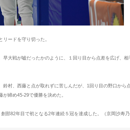
とリードを守り切った。
。早大戦が嘘だったかのように、１回り目から点差を広げ、相
。鈴村、西藤と点が取れずに苦しんだが、1回り目の野口から
が締め45-29で優勝を決めた。
創部82年目で初となる2年連続５冠を達成した。（京岡沙寿乃