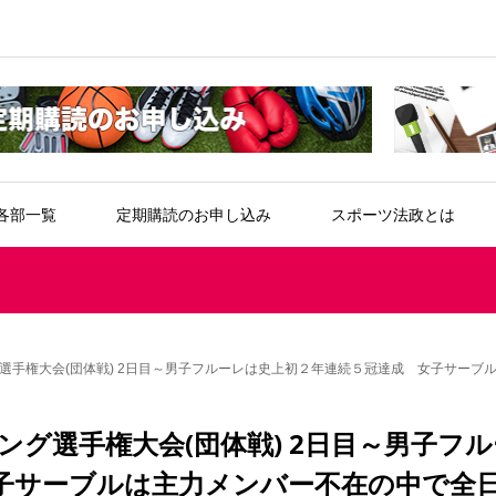
各部一覧
定期購読のお申し込み
スポーツ法政とは
選手権大会(団体戦) 2日目～男子フルーレは史上初２年連続５冠達成 女子サーブ
グ選手権大会(団体戦) 2日目～男子フル
子サーブルは主力メンバー不在の中で全