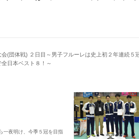
会(団体戦) ２日目～男子フルーレは史上初２年連続５
で全日本ベスト８！～
ら一夜明け、今季５冠を目指