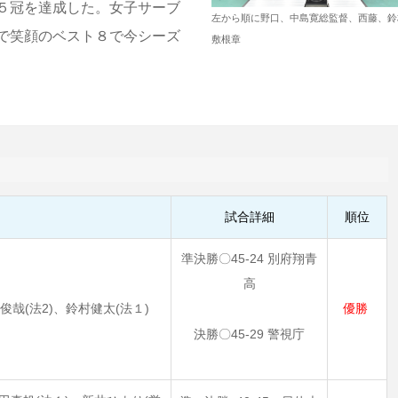
５冠を達成した。女子サーブ
左から順に野口、中島寛総監督、西藤、鈴
で笑顔のベスト８で今シーズ
敷根章
試合詳細
順位
準決勝〇45-24 別府翔青
高
俊哉(法2)、鈴村健太(法１)
優勝
決勝〇45-29 警視庁