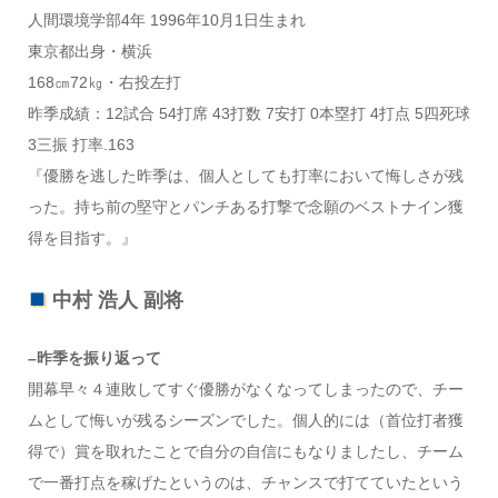
人間環境学部4年 1996年10月1日生まれ
東京都出身・横浜
168㎝72㎏・右投左打
昨季成績：12試合 54打席 43打数 7安打 0本塁打 4打点 5四死球
3三振 打率.163
『優勝を逃した昨季は、個人としても打率において悔しさが残
った。持ち前の堅守とパンチある打撃で念願のベストナイン獲
得を目指す。』
中村 浩人 副将
–昨季を振り返って
開幕早々４連敗してすぐ優勝がなくなってしまったので、チー
ムとして悔いが残るシーズンでした。個人的には（首位打者獲
得で）賞を取れたことで自分の自信にもなりましたし、チーム
で一番打点を稼げたというのは、チャンスで打てていたという