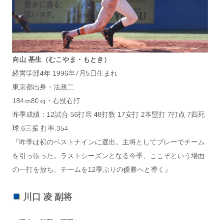
向山 基生（むこやま・もとき）
経営学部4年 1996年7月5日生まれ
東京都出身・法政二
184㎝80㎏・右投右打
昨季成績：12試合 56打席 48打数 17安打 2本塁打 7打点 7四死
球 6三振 打率.354
『昨季は初のベストナインに選出。主将としてプレーでチーム
を引っ張った。ラストシーズンとなる今季、ここぞという場面
の一打を放ち、チームを12季ぶりの優勝へと導く』
川口 凌 副将