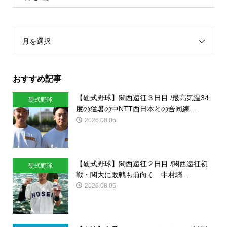
月を選択
おすすめ記事
【硬式野球】関西遠征３日目 /最高気温34
硬式野球
度の猛暑の中NTT西日本との合同練...
2026.08.06
【硬式野球】関西遠征２日目 /関西遠征初
硬式野球
戦・関大に敗戦も前向く 中村騎...
2026.08.05