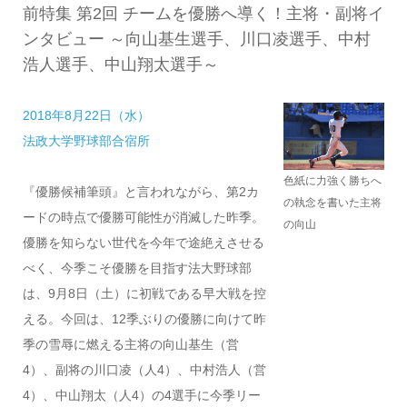
前特集 第2回 チームを優勝へ導く！主将・副将イ
ンタビュー ～向山基生選手、川口凌選手、中村
浩人選手、中山翔太選手～
2018年8月22日（水）
法政大学野球部合宿所
色紙に力強く勝ちへ
『優勝候補筆頭』と言われながら、第2カ
の執念を書いた主将
ードの時点で優勝可能性が消滅した昨季。
の向山
優勝を知らない世代を今年で途絶えさせる
べく、今季こそ優勝を目指す法大野球部
は、9月8日（土）に初戦である早大戦を控
える。今回は、12季ぶりの優勝に向けて昨
季の雪辱に燃える主将の向山基生（営
4）、副将の川口凌（人4）、中村浩人（営
4）、中山翔太（人4）の4選手に今季リー