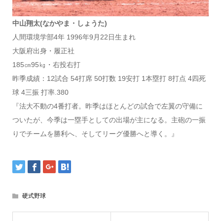
中山翔太(なかやま・しょうた)
人間環境学部4年 1996年9月22日生まれ
大阪府出身・履正社
185㎝95㎏・右投右打
昨季成績：12試合 54打席 50打数 19安打 1本塁打 8打点 4四死
球 4三振 打率.380
『法大不動の4番打者。昨季はほとんどの試合で左翼の守備に
ついたが、今季は一塁手としての出場が主になる。主砲の一振
りでチームを勝利へ、そしてリーグ優勝へと導く。』
硬式野球