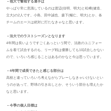
－他大で警戒する選手は
やっぱり常に意識しているのは渡辺(佳明、明大)と松﨑(健造、
立大)の2人です。小島、田中誠也、森下(暢仁、明大)とか、各
チームのエースは絶対に打たなきゃなと思います。
－法大でのラストシーズンとなります
4年間は長いようですごくあっという間で、法政のユニフォー
ムを着て試合するのも、リーグ戦は優勝しても10試合しかない
ので、いろいろ感じることはあるのかなと今は思っています。
－4年間で成長できたと感じる部分は
高校と違っていろいろ考えながらプレーしなきゃいけないとい
うのがあって、野球の引き出しとか、そういう部分も増えたか
なと思います。
－今季の個人目標は