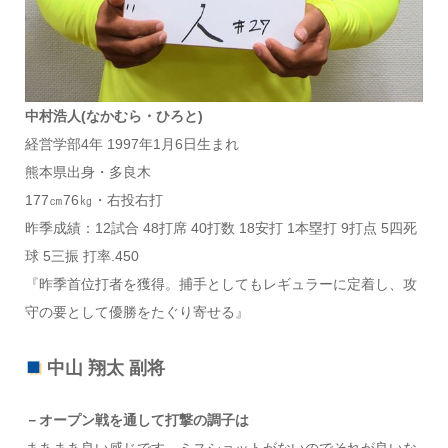
中村浩人(なかむら・ひろと)
経営学部4年 1997年1月6日生まれ
熊本県出身・多良木
177㎝76㎏・右投右打
昨季成績：12試合 48打席 40打数 18安打 1本塁打 9打点 5四死
球 5三振 打率.450
『昨季首位打者を獲得。捕手としてもレギュラーに定着し、攻
守の要として優勝をたぐり寄せる』
中山 翔太 副将
－オープン戦を通して打撃の調子は
まあまあ良い感じです。ミスショットがないのでそれが良いな