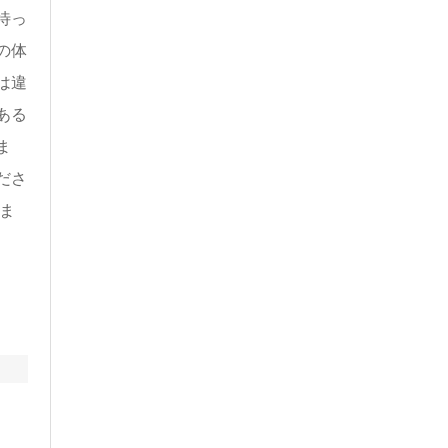
待っ
の体
は違
ある
ま
ださ
ま