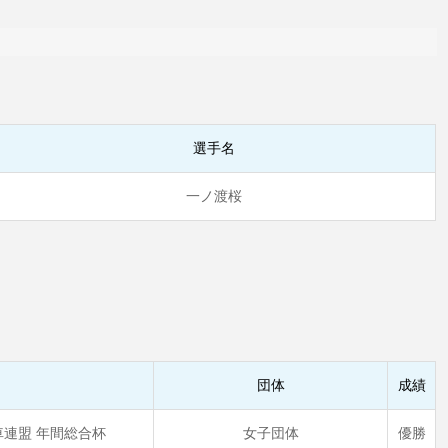
選手名
一ノ渡桜
団体
成績
車連盟 年間総合杯
女子団体
優勝