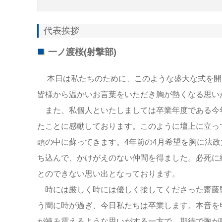
代表挨拶
一ノ渡桜(射撃部)
本日は私たちのために、このような盛大な式を開
皆様から温かいお言葉をいただき胸が熱くなる思い
また、私個人といたしましては卒業年度である今
たことに感動しております。このように壇上に立っ
頭の中に蘇ってきます。4年前の4月希望を胸に法
ち込んで、かけがえのない仲間を得ました。必死に
とのできない思い出となっております。
時には厳しく時には優しく接してくださった齋藤
う間に時が過ぎ、今日私たちは卒業します。本音を
が竦み震えるような思いがする一方で、期待で胸が