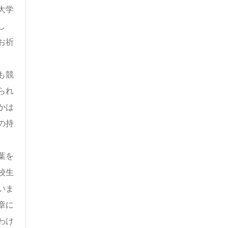
大学
し
お祈
も競
られ
かは
の持
葉を
校生
いま
章に
わけ