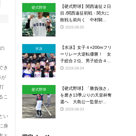
【硬式野球】関西遠征２日
硬式野球
目 /関西遠征初戦・関大に
敗戦も前向く 中村騎...
2026.08.05
【水泳】女子４×200mフリ
の
水泳
ーリレー大逆転優勝！ 女
子総合２位、男子総合４...
でき
2026.08.04
事が
打
【硬式野球】「勝負強さ」
硬式野球
を磨き13季ぶりの天皇杯奪
るこ
還へ 大島公一監督が...
2026.08.03
とい
に身
友と