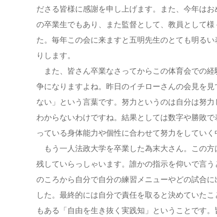
ださる皆様に感謝を申し上げます。また、今年はお
の卒業生でもあり、また監督として、教員として様
た。毎年この会に来ますと五明先生のとても明るい
りします。
また、皆さん卒業なさってからこの体育会での経
争になりますよね。昨日のイチローさんの会見を見
ない」という言葉です。努力というのは自分は努力
わからないわけですね。結果としては数字や勝敗で
っている身体能力や個性に合わせて努力をしていく
もう一人法政大学を卒業した為末大さん。この方
残していらっしゃいます。誰かの指示を仰いで言う
のころから自分で自分の練習メニューやどの試合に
した。最終的には自分で責任を取ると決めていたこ
もある「自由を生き抜く実践知」ということです。