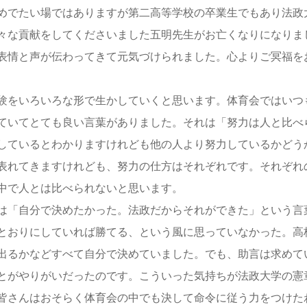
めでたい場ではありますが第二高等学校の卒業生でもあり法政
々な貢献をしてくださいました五明先生がお亡くなりになりま
表情と声が伝わってきて元気づけられました。心よりご冥福を
験をいろいろな形で生かしていくと思います。体育会ではいつ
ていてとても良い言葉がありました。それは「努力は人と比べ
しているとわかりますけれども他の人より努力しているかどう
表れてきますけれども、努力の仕方はそれぞれです。それぞれ
中で人とは比べられないと思います。
は「自分で決めたかった。法政だからそれができた」という言
とおりにしていれば勝てる、という風に思っていなかった。高
出るかなどすべて自分で決めていました。でも、助言は求めて
とがやりがいだったのです。こういった気持ちが法政大学の憲
皆さんはおそらく体育会の中でも決して命令に従う力をつけた