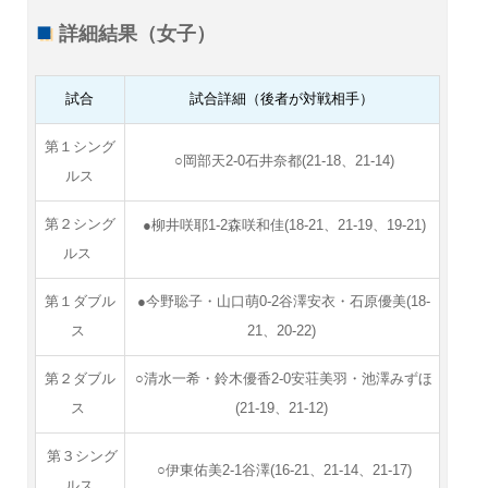
詳細結果（女子）
試合
試合詳細（後者が対戦相手）
第１シング
○岡部天2-0石井奈都(21-18、21-14)
ルス
第２シング
●柳井咲耶1-2森咲和佳(18-21、21-19、19-21)
ルス
第１ダブル
●今野聡子・山口萌0-2谷澤安衣・石原優美(18-
ス
21、20-22)
第２ダブル
○清水一希・鈴木優香2-0安荘美羽・池澤みずほ
ス
(21-19、21-12)
第３シング
○伊東佑美2-1谷澤(16-21、21-14、21-17)
ルス