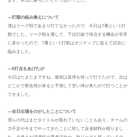
ます。本当に勝ちたいという思いでした。
―打順の組み換えについて
僕はリーグ戦であまり打てなかったので、今日は7番という打
順でした。リーグ戦を通して、下位打線で得点する機会が非常
に多かったので、7番という打順はポジティブに捉えて試合に
臨みました。
―5打点をあげたが
今日はたまたまですね。最初は直球を待って打てたので、次は
どこかで変化球が来ると予測して甘い球が来たので打つことが
できました。
―全日出場をのがしたことについて
僕らの代はまだタイトルが取れていないこともあり、チームの
力不足や今までやってきたことに対して反省材料が残りまし