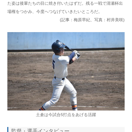
た姿は後輩たちの目に焼き付いたはずだ。残る一戦で清瀬杯出
場権をつかみ、今度へつなげていきたいところだ。
(記事：梅原早紀、写真：村井美咲)
土倉は今試合5打点をあげる活躍
監督・選手インタビュー