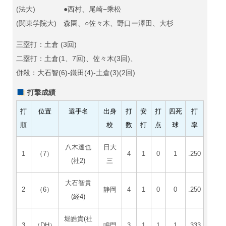
(法大) ●西村、尾崎−乘松
(関東学院大) 森園、○佐々木、野口ー澤田、大杉
三塁打：土倉 (3回)
二塁打：土倉(1、7回)、佐々木(3回)、
併殺：大石智(6)-鎌田(4)-土倉(3)(2回)
打撃成績
打
位置
選手名
出身
打
安
打
四死
打
順
校
数
打
点
球
率
八木達也
日大
1
（7）
4
1
0
1
.250
(社2)
三
大石智貴
2
（6）
静岡
4
1
0
0
.250
(経4)
堀皓貴(社
3
（DH）
鳴門
3
1
1
1
.333