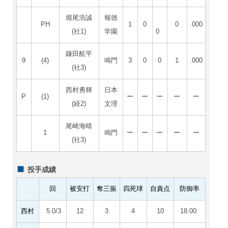
堀尾浩誠
報徳
PH
1
0
0
.000
(社1)
学園
0
鎌田航平
9
(4)
鳴門
3
0
0
1
.000
(社3)
西村勇輝
日本
P
(1)
ー
ー
ー
ー
ー
(経2)
文理
尾崎海晴
1
鳴門
ー
ー
ー
ー
ー
(社3)
投手成績
回
被安打
奪三振
四死球
自責点
防御率
西村
5 0/3
12
3
4
10
18.00