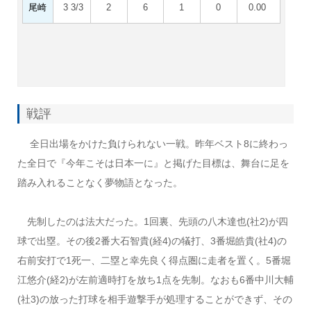
尾崎
3 3/3
2
6
1
0
0.00
戦評
全日出場をかけた負けられない一戦。昨年ベスト8に終わっ
た全日で『今年こそは日本一に』と掲げた目標は、舞台に足を
踏み入れることなく夢物語となった。
先制したのは法大だった。1回裏、先頭の八木達也(社2)が四
球で出塁。その後2番大石智貴(経4)の犠打、3番堀皓貴(社4)の
右前安打で1死一、二塁と幸先良く得点圏に走者を置く。5番堀
江悠介(経2)が左前適時打を放ち1点を先制。なおも6番中川大輔
(社3)の放った打球を相手遊撃手が処理することができず、その