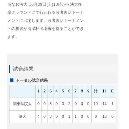
※なお法大は6月29日(土)13時から法大多
摩グラウンドにて行われる敗者復活トーナ
メントに出場します。敗者復活トーナメン
トの勝者が清瀬杯出場権を得ることができ
ます。
試合結果
トータル試合結果
1
2
3
4
5
6
7
8
9
計
H
E
関東学院大
0
0
5
0
3
2
0
0
0
10
14
1
法大
4
0
3
0
0
1
1
0
0
9
13
0