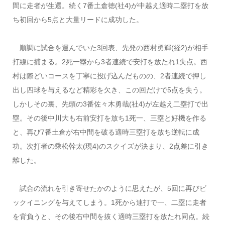
間に走者が生還。続く7番土倉徳(社4)が中越え適時二塁打を放
ち初回から5点と大量リードに成功した。
順調に試合を運んでいた3回表、先発の西村勇輝(経2)が相手
打線に捕まる。2死一塁から3者連続で安打を放たれ1失点。西
村は際どいコースを丁寧に投げ込んだものの、2者連続で押し
出し四球を与えるなど精彩を欠き、この回だけで5点を失う。
しかしその裏、先頭の3番佐々木勇哉(社4)が左越え二塁打で出
塁。その後中川大も右前安打を放ち1死一、三塁と好機を作る
と、再び7番土倉が右中間を破る適時三塁打を放ち逆転に成
功。次打者の乘松幹太(現4)のスクイズが決まり、2点差に引き
離した。
試合の流れを引き寄せたかのように思えたが、5回に再びビ
ックイニングを与えてしまう。1死から連打で一、二塁に走者
を背負うと、その後右中間を抜く適時三塁打を放たれ同点。続