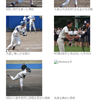
6回に安打を放った乘松
土倉は今試合5打点をあげる活躍
凡退し悔しがる堀江
4打数3安打と気を吐いた中川大
6回から途中交代し好投を見せた尾崎
先発を務めた西村