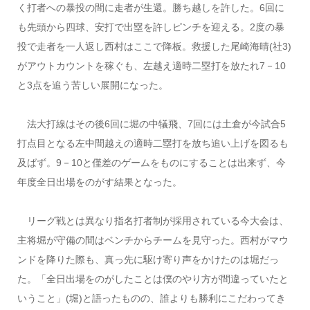
く打者への暴投の間に走者が生還。勝ち越しを許した。6回に
も先頭から四球、安打で出塁を許しピンチを迎える。2度の暴
投で走者を一人返し西村はここで降板。救援した尾崎海晴(社3)
がアウトカウントを稼ぐも、左越え適時二塁打を放たれ7－10
と3点を追う苦しい展開になった。
法大打線はその後6回に堀の中犠飛、7回には土倉が今試合5
打点目となる左中間越えの適時二塁打を放ち追い上げを図るも
及ばず。9－10と僅差のゲームをものにすることは出来ず、今
年度全日出場をのがす結果となった。
リーグ戦とは異なり指名打者制が採用されている今大会は、
主将堀が守備の間はベンチからチームを見守った。西村がマウ
ンドを降りた際も、真っ先に駆け寄り声をかけたのは堀だっ
た。「全日出場をのがしたことは僕のやり方が間違っていたと
いうこと」(堀)と語ったものの、誰よりも勝利にこだわってき