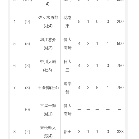
4)
佐々木勇哉
花巻
4
（9）
5
1
0
0
.200
(社4)
東
堀江悠介
健大
5
(5)
4
2
1
1
.500
(経2)
高崎
中川大輔
日大
6
（8）
4
3
1
0
.750
(社3)
三
遊学
7
(3)
土倉徳(社4)
4
3
5
1
.750
館
古屋一輝
健大
PR
ー
ー
ー
ー
ー
(経1)
高崎
乘松幹太
8
（2）
新田
3
1
1
0
.333
(現4)