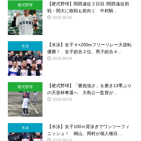
【硬式野球】関西遠征２日目 /関西遠征初
硬式野球
戦・関大に敗戦も前向く 中村騎...
2026.08.05
【水泳】女子４×200mフリーリレー大逆転
水泳
優勝！ 女子総合２位、男子総合４...
2026.08.04
【硬式野球】「勝負強さ」を磨き13季ぶり
硬式野球
の天皇杯奪還へ 大島公一監督が...
2026.08.03
【水泳】女子100ｍ背泳ぎでワンツーフィ
水泳
ニッシュ！ 桐山、岡村が個人種目...
2026.08.02