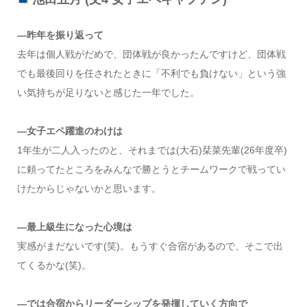
—昨年を振り返って
去年は個人戦がだめで、団体戦が良かったんですけど、団体戦
でも最後回りを任されたときに「不利でも負けない」という強
い気持ちが足りないと感じた一年でした。
—女子エペ躍進のわけは
1年生が二人入ったのと、それまでは(大石)栞菜先輩(26年度卒)
に頼ってたところをみんなで勝とうとチームワークで戦ってい
けたからじゃないかと思います。
—最上級生になった心境は
実感がまだないです(笑)。もうすぐ合宿があるので、そこで出
てくるかな(笑)。
—では合宿からリーダーシップを発揮していく方向で