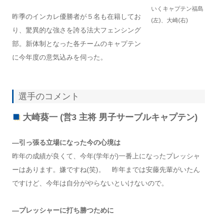
いくキャプテン福島
昨季のインカレ優勝者が５名も在籍してお
(左)、大崎(右)
り、驚異的な強さを誇る法大フェンシング
部。新体制となった各チームのキャプテン
に今年度の意気込みを伺った。
選手のコメント
大崎葵一 (営3 主将 男子サーブルキャプテン)
—引っ張る立場になった今の心境は
昨年の成績が良くて、今年(学年が)一番上になったプレッシャ
ーはあります。嫌ですね(笑)。 昨年までは安藤先輩がいたん
ですけど、今年は自分がやらないといけないので。
—プレッシャーに打ち勝つために