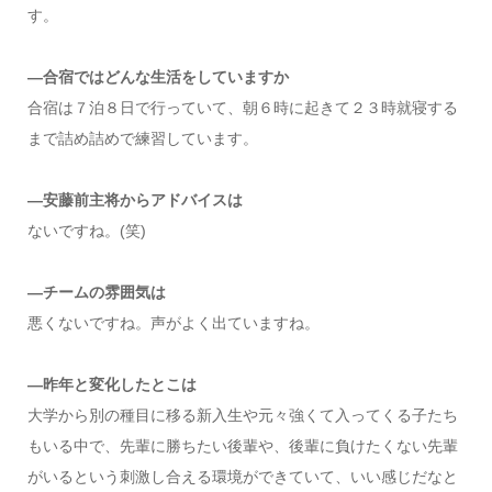
す。
—合宿ではどんな生活をしていますか
合宿は７泊８日で行っていて、朝６時に起きて２３時就寝する
まで詰め詰めで練習しています。
—安藤前主将からアドバイスは
ないですね。(笑)
—チームの雰囲気は
悪くないですね。声がよく出ていますね。
—昨年と変化したとこは
大学から別の種目に移る新入生や元々強くて入ってくる子たち
もいる中で、先輩に勝ちたい後輩や、後輩に負けたくない先輩
がいるという刺激し合える環境ができていて、いい感じだなと