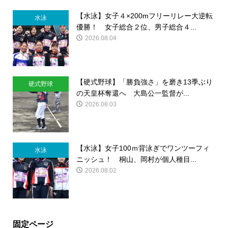
【水泳】女子４×200mフリーリレー大逆転
水泳
優勝！ 女子総合２位、男子総合４...
2026.08.04
【硬式野球】「勝負強さ」を磨き13季ぶり
硬式野球
の天皇杯奪還へ 大島公一監督が...
2026.08.03
【水泳】女子100ｍ背泳ぎでワンツーフィ
水泳
ニッシュ！ 桐山、岡村が個人種目...
2026.08.02
固定ページ