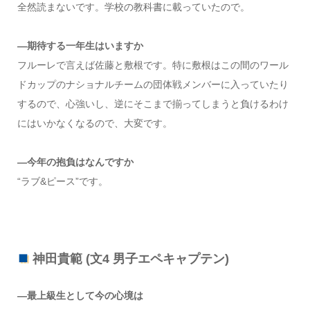
全然読まないです。学校の教科書に載っていたので。
—期待する一年生はいますか
フルーレで言えば佐藤と敷根です。特に敷根はこの間のワール
ドカップのナショナルチームの団体戦メンバーに入っていたり
するので、心強いし、逆にそこまで揃ってしまうと負けるわけ
にはいかなくなるので、大変です。
—今年の抱負はなんですか
“ラブ&ピース”です。
神田貴範 (文4 男子エペキャプテン)
—最上級生として今の心境は