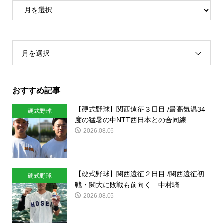
月を選択
おすすめ記事
【硬式野球】関西遠征３日目 /最高気温34
硬式野球
度の猛暑の中NTT西日本との合同練...
2026.08.06
【硬式野球】関西遠征２日目 /関西遠征初
硬式野球
戦・関大に敗戦も前向く 中村騎...
2026.08.05