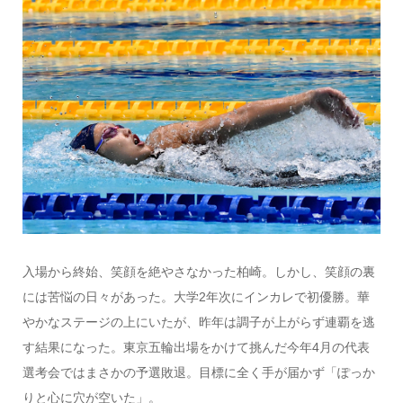
入場から終始、笑顔を絶やさなかった柏崎。しかし、笑顔の裏
には苦悩の日々があった。大学2年次にインカレで初優勝。華
やかなステージの上にいたが、昨年は調子が上がらず連覇を逃
す結果になった。東京五輪出場をかけて挑んだ今年4月の代表
選考会ではまさかの予選敗退。目標に全く手が届かず「ぽっか
りと心に穴が空いた」。