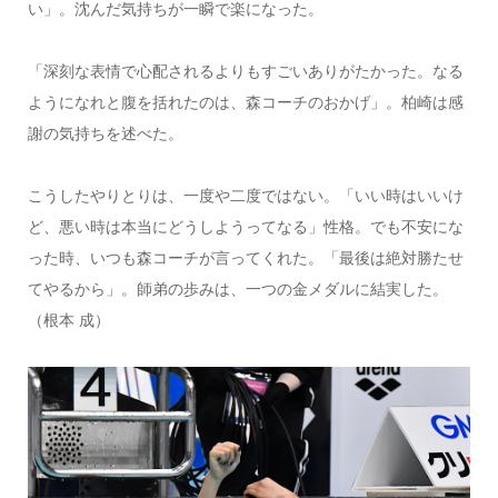
い」。沈んだ気持ちが一瞬で楽になった。
「深刻な表情で心配されるよりもすごいありがたかった。なる
ようになれと腹を括れたのは、森コーチのおかげ」。柏崎は感
謝の気持ちを述べた。
こうしたやりとりは、一度や二度ではない。「いい時はいいけ
ど、悪い時は本当にどうしようってなる」性格。でも不安にな
った時、いつも森コーチが言ってくれた。「最後は絶対勝たせ
てやるから」。師弟の歩みは、一つの金メダルに結実した。
（根本 成）