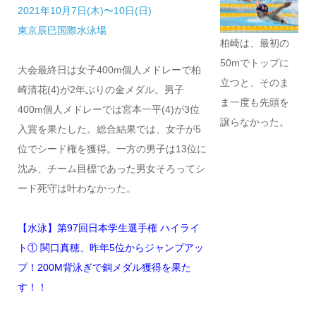
2021年10月7日(木)〜10日(日)
東京辰巳国際水泳場
柏崎は、最初の
50mでトップに
大会最終日は女子400m個人メドレーで柏
立つと、そのま
崎清花(4)が2年ぶりの金メダル。男子
ま一度も先頭を
400m個人メドレーでは宮本一平(4)が3位
譲らなかった。
入賞を果たした。総合結果では、女子が5
位でシード権を獲得。一方の男子は13位に
沈み、チーム目標であった男女そろってシ
ード死守は叶わなかった。
【水泳】第97回日本学生選手権 ハイライ
ト① 関口真穂、昨年5位からジャンプアッ
プ！200M背泳ぎで銅メダル獲得を果た
す！！