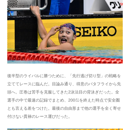
後半型のライバルに勝つために、「先行逃げ切り型」の戦略を
立ててレースに臨んだ。目論み通り、得意のバタフライから先
頭へ。圧巻は苦手を克服してきた2泳法目の背泳ぎだった。全
選手の中で最速の記録でまとめ、200㍍を終えた時点で安全圏
とも言える差をつけた。最後の自由形まで他の選手を全く寄せ
付けない貫禄のレース運びだった。