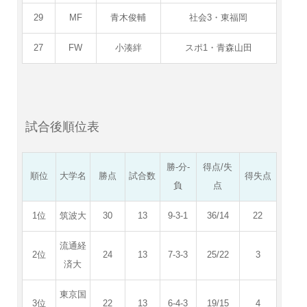
29
MF
青木俊輔
社会3・東福岡
27
FW
小湊絆
スポ1・青森山田
試合後順位表
勝-分-
得点/失
順位
大学名
勝点
試合数
得失点
負
点
1位
筑波大
30
13
9-3-1
36/14
22
流通経
2位
24
13
7-3-3
25/22
3
済大
東京国
3位
22
13
6-4-3
19/15
4