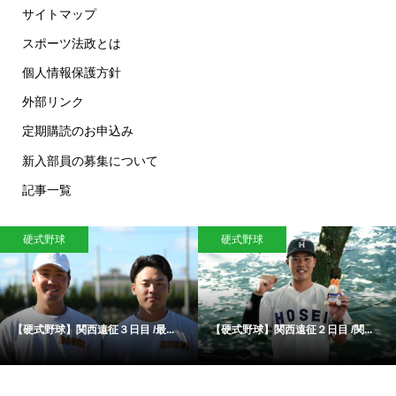
サイトマップ
スポーツ法政とは
個人情報保護方針
外部リンク
定期購読のお申込み
新入部員の募集について
記事一覧
硬式野球
硬式野球
【硬式野球】関西遠征３日目 /最...
【硬式野球】関西遠征２日目 /関...