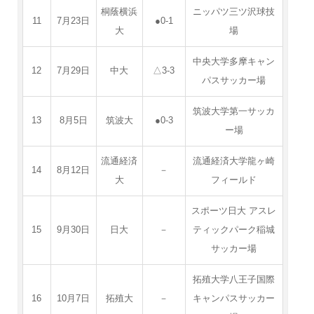
桐蔭横浜
ニッパツ三ツ沢球技
11
7月23日
●0-1
大
場
中央大学多摩キャン
12
7月29日
中大
△3-3
パスサッカー場
筑波大学第一サッカ
13
8月5日
筑波大
●0-3
ー場
流通経済
流通経済大学龍ヶ崎
14
8月12日
－
大
フィールド
スポーツ日大 アスレ
15
9月30日
日大
－
ティックパーク稲城
サッカー場
拓殖大学八王子国際
16
10月7日
拓殖大
－
キャンパスサッカー