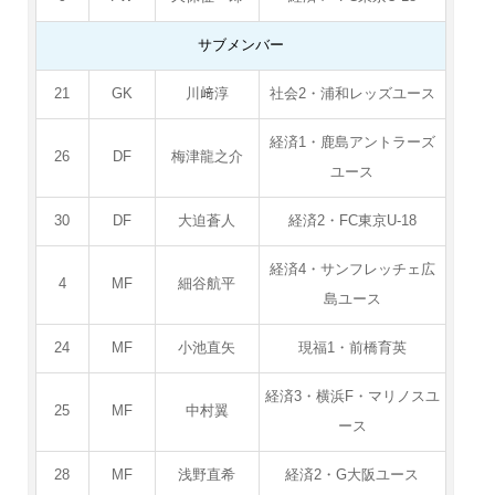
サブメンバー
21
GK
川﨑淳
社会2・浦和レッズユース
経済1・鹿島アントラーズ
26
DF
梅津龍之介
ユース
30
DF
大迫蒼人
経済2・FC東京U-18
経済4・サンフレッチェ広
4
MF
細谷航平
島ユース
24
MF
小池直矢
現福1・前橋育英
経済3・横浜F・マリノスユ
25
MF
中村翼
ース
28
MF
浅野直希
経済2・G大阪ユース