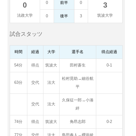
0
前半
0
0
3
法政大学
筑波大学
0
後半
3
試合スタッツ
時間
経過
大学
選手名
得点経過
54分
得点
筑波大
田村蒼生
0-1
松村晃助→細谷航
63分
交代
法大
平
久保征一郎→小湊
交代
法大
絆
74分
得点
筑波大
角昂志郎
0-2
77分
交代
法大
島田春人→櫻井稜