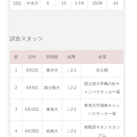
12位
中央大
6
13
1-3-9
15/29
-14
試合スタッツ
節
日付
対戦校
結果
会場
1
4月2日
東洋大
〇2-1
非公開
国士舘大学楓の杜キ
2
4月8日
国士館大
△2-2
ャンパスサッカー場
東海大学湘南キャン
3
4月15日
東海大
△2-2
パスサッカー場
相模原ギオンスタジ
4
4月29日
拓殖大
△2-2
アム