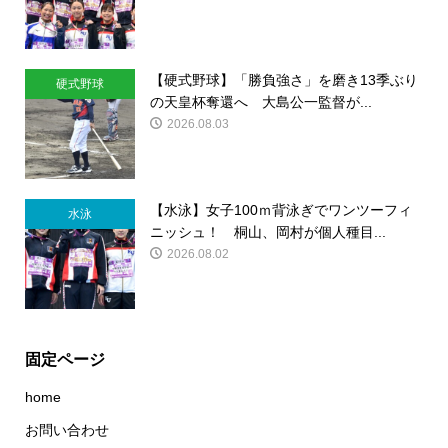
【硬式野球】「勝負強さ」を磨き13季ぶり
硬式野球
の天皇杯奪還へ 大島公一監督が...
2026.08.03
【水泳】女子100ｍ背泳ぎでワンツーフィ
水泳
ニッシュ！ 桐山、岡村が個人種目...
2026.08.02
固定ページ
home
お問い合わせ