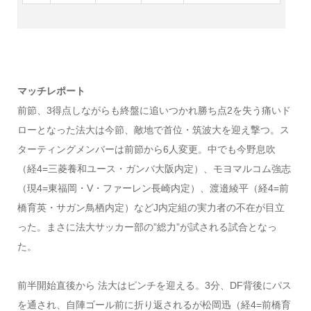
マッチレポート
前節、3得点しながらも終盤に追いつかれ勝ち点2を失う痛いド
ローとなった法大は今節、敵地で首位・筑波大を迎え撃つ。ス
ターティングメンバーは前節から6人変更。中でも今野息吹
（経4=三菱養和ユース・ガンバ大阪内定）、モヨマルコム強志
（現4=東福岡・V・ファーレン長崎内定）、渡邉綾平（経4=前
橋育英・サガン鳥栖内定）などJ内定組の実力者の不在が目立
った。まさに法大サッカー部の”総力”が試される試合となっ
た。
前半開始直後から 法大はピンチを迎える。3分、DF背後にパス
を通され、自陣ゴール前に折り返されるが松岡迅（経4=前橋育