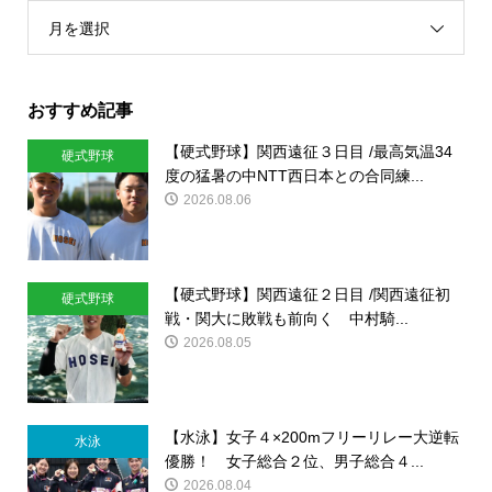
月を選択
おすすめ記事
【硬式野球】関西遠征３日目 /最高気温34
硬式野球
度の猛暑の中NTT西日本との合同練...
2026.08.06
【硬式野球】関西遠征２日目 /関西遠征初
硬式野球
戦・関大に敗戦も前向く 中村騎...
2026.08.05
【水泳】女子４×200mフリーリレー大逆転
水泳
優勝！ 女子総合２位、男子総合４...
2026.08.04