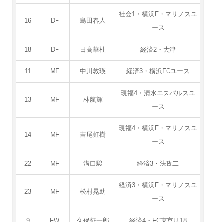
社会1・横浜F・マリノスユ
16
DF
島田春人
ース
18
DF
日高華杜
経済2・大津
11
MF
中川敦瑛
経済3・横浜FCユース
現福4・清水エスパルスユ
13
MF
林航輝
ース
現福4・横浜F・マリノスユ
14
MF
吉尾虹樹
ース
22
MF
溝口駿
経済3・法政二
経済3・横浜F・マリノスユ
23
MF
松村晃助
ース
9
FW
久保征一郎
経済4・FC東京U-18