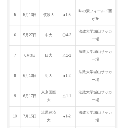
味の素フィールド西
5
5月13日
筑波大
●1-5
が丘
法政大学城山サッカ
6
5月27日
中大
〇4-2
ー場
法政大学城山サッカ
7
6月3日
日大
△1-1
ー場
法政大学城山サッカ
8
6月10日
明大
●1-2
ー場
東京国際
法政大学城山サッカ
9
6月17日
△1-1
大
ー場
流通経済
法政大学城山サッカ
10
7月15日
●1-2
大
ー場