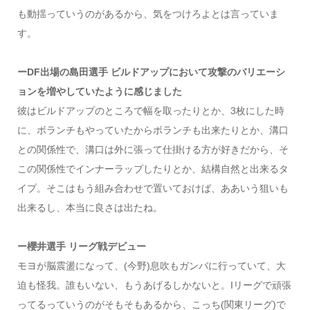
も動揺っていうのがあるから、気をつけろよとは言っていま
す。
ーDF出場の島田選手 ビルドアップにおいて攻撃のバリエーシ
ョンを増やしていたように感じました
彼はビルドアップのところで幅を取ったりとか、3枚にした時
に、ボランチもやっていたからボランチも出来たりとか、溝口
との関係性で、溝口は外に張って仕掛ける方が好きだから、そ
この関係性でインナーラップしたりとか、結構自然と出来るタ
イプ。そこはもう組み合わせで置いておけば、ああいう狙いも
出来るし、本当に良さは出たね。
ー櫻井選手 リーグ戦デビュー
モヨが脳震盪になって、(今野)息吹もガンバに行っていて、大
迫も怪我。誰もいない、もうあげるしかないと。Iリーグで頑張
ってるっていうのがそもそもあるから、こっち(関東リーグ)で