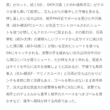
英）がカット。続く5分 、GK中川真（スポ4=徳島市立）がクロ
スを落ち着いて処理し、立ち上がりの集中した守備を見せる。
押し返したい法大は6分、相手PA付近でボールを受けた中川敦
瑛（経3=横浜FCユース）が左足でコントロールされたシュー
トを放つが惜しくもクロスバーに阻まれる。その後21分、日高
華杜（経2=大津）の素晴らしいフィードから左サイドに抜け出
した溝口駿（経3=法政二）が狙いを定めたシュートを放つも
GKにキャッチされる。攻撃の手を緩めない法大は25分中川か
ら溝口にパスが渡りシュート、だが枠を大きく外れる。筑波大
はサイドを中心に法大を攻略しようと試みるが、守備でも島田
春人（社1=横浜F・マリノスユース）と日高が立ちはだかりピ
ンチを未然に防ぐ活躍もあり、ゴールを割らせないまま前半終
了。法大は首位筑波大の攻撃陣を相手に0点に抑え、攻撃でも
相手とのデュエルから素早く相手のスペースをつきゴールを脅
かすなど、後半へ期待が持てる内容であった。