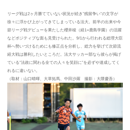
リーグ戦は2ヶ月勝てていない状況が続き”残留争い”の文字が
徐々に浮かび上がってきてしまっている法大。前半の出来や今
節リーグ戦デビューを果たした櫻井稜（経1=鹿島学園）の活躍
などポジティブな面も見受けられた。9/1から行われる総理大臣
杯へ勢いづけるためにも修正点を分析し、総力を挙げて次節流
経大戦は勝利したいところだ。法大サッカー部なら彼らが掲げ
ている”法政に関わる全ての人々を笑顔に”を必ずや達成してく
れるに違いない。
（取材：山口晴暉、大草拓馬、中田沙羅 撮影：大隈慶吾）