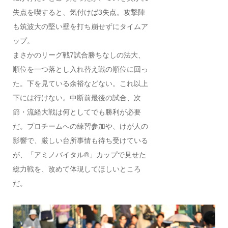
失点を喫すると、気付けば3失点。攻撃陣
も筑波大の堅い壁を打ち崩せずにタイムア
ップ。
まさかのリーグ戦7試合勝ちなしの法大、
順位を一つ落とし入れ替え戦の順位に回っ
た。下を見ている余裕などない。これ以上
下には行けない。中断前最後の試合、次
節・流経大戦は何としてでも勝利が必要
だ。プロチームへの練習参加や、けが人の
影響で、厳しい台所事情も待ち受けている
が、「アミノバイタル®」カップで見せた
総力戦を、改めて体現してほしいところ
だ。