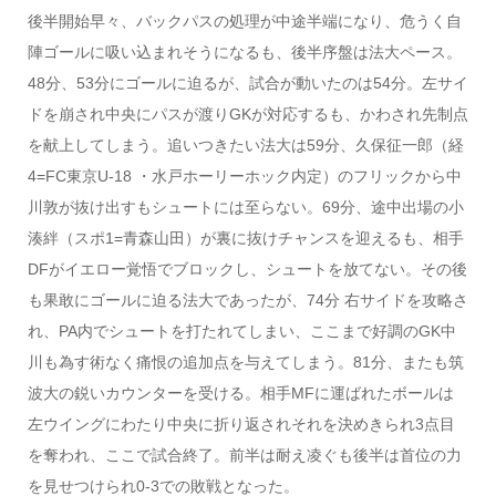
後半開始早々、バックパスの処理が中途半端になり、危うく自
陣ゴールに吸い込まれそうになるも、後半序盤は法大ペース。
48分、53分にゴールに迫るが、試合が動いたのは54分。左サイ
ドを崩され中央にパスが渡りGKが対応するも、かわされ先制点
を献上してしまう。追いつきたい法大は59分、久保征一郎（経
4=FC東京U-18 ・水戸ホーリーホック内定）のフリックから中
川敦が抜け出すもシュートには至らない。69分、途中出場の小
湊絆（スポ1=青森山田）が裏に抜けチャンスを迎えるも、相手
DFがイエロー覚悟でブロックし、シュートを放てない。その後
も果敢にゴールに迫る法大であったが、74分 右サイドを攻略さ
れ、PA内でシュートを打たれてしまい、ここまで好調のGK中
川も為す術なく痛恨の追加点を与えてしまう。81分、またも筑
波大の鋭いカウンターを受ける。相手MFに運ばれたボールは
左ウイングにわたり中央に折り返されそれを決めきられ3点目
を奪われ、ここで試合終了。前半は耐え凌ぐも後半は首位の力
を見せつけられ0-3での敗戦となった。