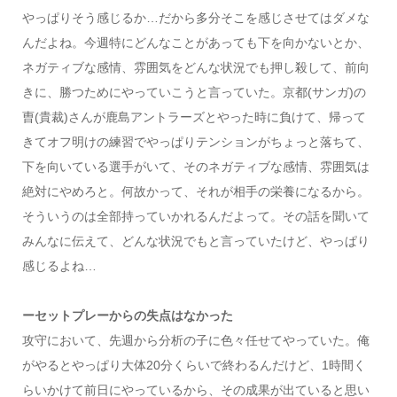
やっぱりそう感じるか…だから多分そこを感じさせてはダメな
んだよね。今週特にどんなことがあっても下を向かないとか、
ネガティブな感情、雰囲気をどんな状況でも押し殺して、前向
きに、勝つためにやっていこうと言っていた。京都(サンガ)の
曺(貴裁)さんが鹿島アントラーズとやった時に負けて、帰って
きてオフ明けの練習でやっぱりテンションがちょっと落ちて、
下を向いている選手がいて、そのネガティブな感情、雰囲気は
絶対にやめろと。何故かって、それが相手の栄養になるから。
そういうのは全部持っていかれるんだよって。その話を聞いて
みんなに伝えて、どんな状況でもと言っていたけど、やっぱり
感じるよね…
ーセットプレーからの失点はなかった
攻守において、先週から分析の子に色々任せてやっていた。俺
がやるとやっぱり大体20分くらいで終わるんだけど、1時間く
らいかけて前日にやっているから、その成果が出ていると思い