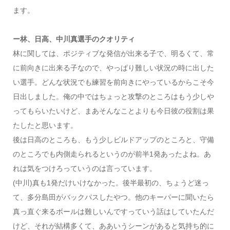
ます。
ー林、日高、中川真選手のクオリティ
林に関しては、ポジティブな発信が出来る子で、明るくて、常
に前向きに出来る子なので、やっぱり難しい状況の時に出した
い選手。どんな状況でも練習を前向きにやっているからこそ今
日出しました。俺の中ではちょっと攻撃のところはもう少しや
ってもらいたいけど、まあそんなことよりも今日彼の役割は果
たしたと思います。
後は日高のところも、もう少しビルドアップのところと、守備
のところでも内側走られるというのが前半1発あったよね。あ
れは気をつけろっていうのは言っています。
(中川)真も1発だけいけなかった。後半最初の、ちょうど迷っ
て、多分島田がバックパスしたやつ。他のキーパーに聞いたら
真っ直ぐ来るボールは難しいんですっていう話はしていたんだ
けど、それが結構多くて、ああいうシーンがあると気持ち的に