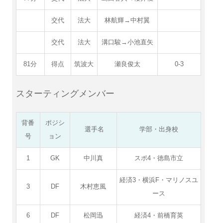
交代
法大
林航輝→中村翼
交代
法大
溝口駿→小池直矢
81分
得点
筑波大
瀬良俊太
0-3
スターティングメンバー
背番
ポジシ
選手名
学部・出身校
号
ョン
1
GK
中川真
スポ4・徳島市立
経済3・横浜F・マリノスユ
3
DF
木村恵風
ース
6
DF
松岡迅
経済4・前橋育英