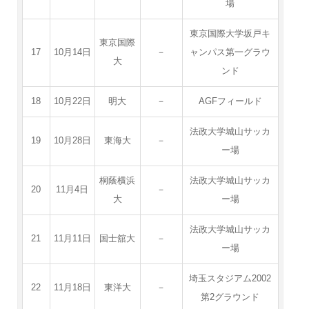
場
東京国際大学坂戸キ
東京国際
17
10月14日
－
ャンパス第一グラウ
大
ンド
18
10月22日
明大
－
AGFフィールド
法政大学城山サッカ
19
10月28日
東海大
－
ー場
桐蔭横浜
法政大学城山サッカ
20
11月4日
－
大
ー場
法政大学城山サッカ
21
11月11日
国士舘大
－
ー場
埼玉スタジアム2002
22
11月18日
東洋大
－
第2グラウンド