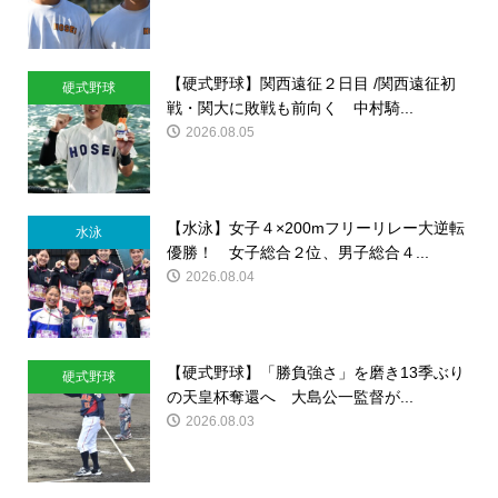
【硬式野球】関西遠征２日目 /関西遠征初
硬式野球
戦・関大に敗戦も前向く 中村騎...
2026.08.05
【水泳】女子４×200mフリーリレー大逆転
水泳
優勝！ 女子総合２位、男子総合４...
2026.08.04
【硬式野球】「勝負強さ」を磨き13季ぶり
硬式野球
の天皇杯奪還へ 大島公一監督が...
2026.08.03