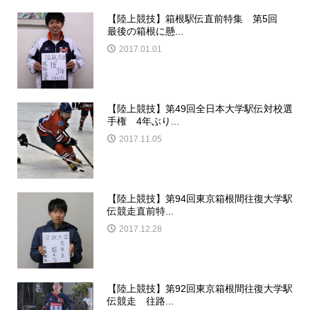
【陸上競技】箱根駅伝直前特集 第5回
最後の箱根に懸...
2017.01.01
【陸上競技】第49回全日本大学駅伝対校選
手権 4年ぶり...
2017.11.05
【陸上競技】第94回東京箱根間往復大学駅
伝競走直前特...
2017.12.28
【陸上競技】第92回東京箱根間往復大学駅
伝競走 往路...