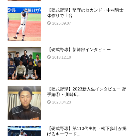
【硬式野球】堅守のセカンド・中村騎士
体作りで土台...
2025.09.07
【硬式野球】新幹部インタビュー
2018.12.10
【硬式野球】2023新入生インタビュー 野
手編① ～川崎広...
2023.04.23
【硬式野球】第110代主将・松下歩叶が掲
げるキーワード...