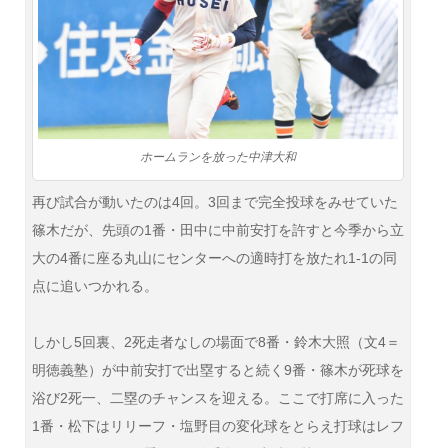
ホームランを放った中津大和
再び試合が動いたのは4回。3回まで完全投球をみせていた
篠木だが、先頭の1番・田中に中前安打を許すと今季から立
大の4番に座る丸山にセンターへの適時打を放たれ1-1の同
点に追いつかれる。
しかし5回裏、2死走者なしの場面で8番・鈴木大照（文4＝
明徳義塾）が中前安打で出塁すると続く9番・篠木が死球を
浴び2死一、二塁のチャンスを迎える。ここで打席に入った
1番・松下はリリーフ・塩野目の変化球をとらえ打球はレフ