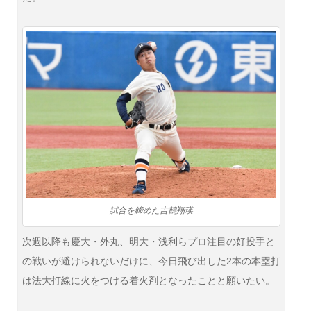
試合を締めた吉鶴翔瑛
次週以降も慶大・外丸、明大・浅利らプロ注目の好投手と
の戦いが避けられないだけに、今日飛び出した2本の本塁打
は法大打線に火をつける着火剤となったことと願いたい。