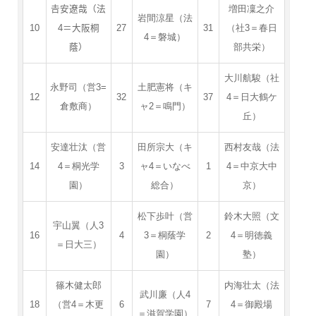
𠮷安遼哉（法
増田凜之介
岩間涼星（法
10
4＝大阪桐
27
31
（社3＝春日
4＝磐城）
蔭）
部共栄）
大川航駿（社
永野司（営3=
土肥憲将（キ
12
32
37
4＝日大鶴ケ
倉敷商）
ャ2＝鳴門）
丘）
安達壮汰（営
田所宗大（キ
西村友哉（法
14
4＝桐光学
3
ャ4＝いなべ
1
4＝中京大中
園）
総合）
京）
松下歩叶（営
鈴木大照（文
宇山翼（人3
16
4
3＝桐蔭学
2
4＝明徳義
＝日大三）
園）
塾）
篠木健太郎
内海壮太（法
武川廉（人4
18
（営4＝木更
6
7
4＝御殿場
＝滋賀学園）