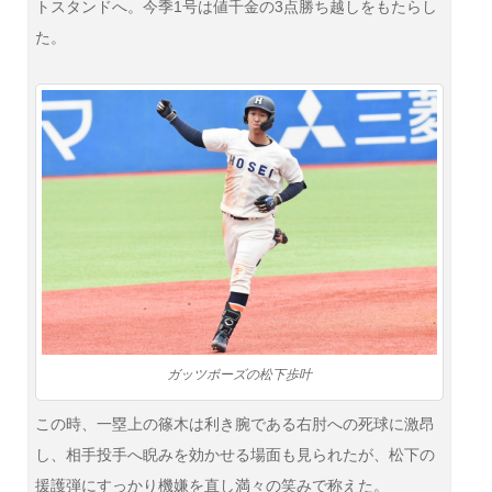
トスタンドへ。今季1号は値千金の3点勝ち越しをもたらし
た。
ガッツポーズの松下歩叶
この時、一塁上の篠木は利き腕である右肘への死球に激昂
し、相手投手へ睨みを効かせる場面も見られたが、松下の
援護弾にすっかり機嫌を直し満々の笑みで称えた。