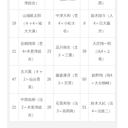
津総合）
西）
山城航太郎
中津大和（営
姫木陸斗（人
19
（キャ4＝福
8
4＝小松大
9
4＝日大藤
大大濠）
谷）
沢）
吉鶴翔瑛（営
大沢翔一郎
品川侑生（文
21
4=木更津総
23
39
（法4＝上
３＝三重）
合）
尾）
古川翼（キャ
藤森康淳（営
姫野翔（現4
47
2＝仙台育
26
50
2＝天理）
＝大分鶴崎）
英）
中西祐樹（法
石黒和弥（法
鈴木大紀（法
22
2＝木更津総
28
51
3＝高岡商）
4＝法政二）
合）