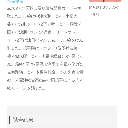
神宮球場
勝ち越し3ランの松
立大との3回戦に競り勝ち開幕カードを奪
下歩叶
取した。打線は中津大和（営4＝小松大
谷）の先制ソロ、松下歩叶（営3＝桐蔭学
園）の決勝3ランで4得点。リードオフマ
ン・松下は連日のマルチ安打で打線をけん
引した。投手陣はドラフト1位候補右腕・
篠木健太郎（営4＝木更津総合）が8回1失
点。最終9回は2回戦で今季初白星を挙げた
吉鶴翔瑛（営4=木更津総合）が無失点で締
め、木更津総合高出身の両投手による『木
総リレー』を演じた。
試合結果