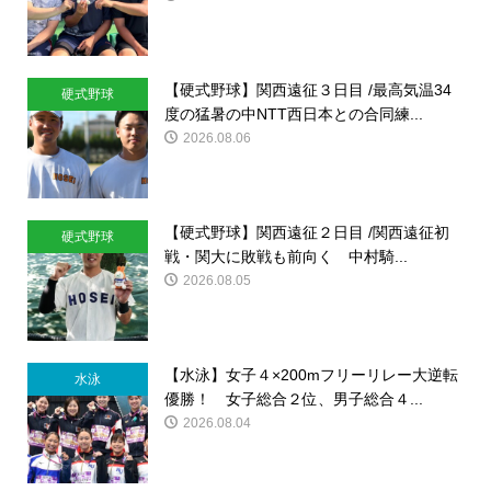
【硬式野球】関西遠征３日目 /最高気温34
硬式野球
度の猛暑の中NTT西日本との合同練...
2026.08.06
【硬式野球】関西遠征２日目 /関西遠征初
硬式野球
戦・関大に敗戦も前向く 中村騎...
2026.08.05
【水泳】女子４×200mフリーリレー大逆転
水泳
優勝！ 女子総合２位、男子総合４...
2026.08.04