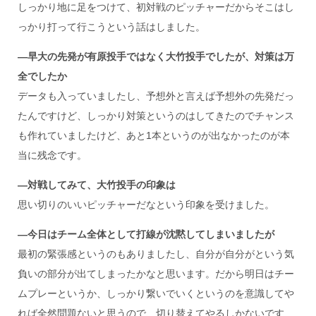
しっかり地に足をつけて、初対戦のピッチャーだからそこはし
っかり打って行こうという話はしました。
―早大の先発が有原投手ではなく大竹投手でしたが、対策は万
全でしたか
データも入っていましたし、予想外と言えば予想外の先発だっ
たんですけど、しっかり対策というのはしてきたのでチャンス
も作れていましたけど、あと1本というのが出なかったのが本
当に残念です。
―対戦してみて、大竹投手の印象は
思い切りのいいピッチャーだなという印象を受けました。
―今日はチーム全体として打線が沈黙してしまいましたが
最初の緊張感というのもありましたし、自分が自分がという気
負いの部分が出てしまったかなと思います。だから明日はチー
ムプレーというか、しっかり繋いでいくというのを意識してや
れば全然問題ないと思うので、切り替えてやるしかないです