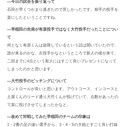
―今日の試合を振り返って
石田が早くつかまり過ぎたので苦しかったです。相手の投手を
楽にしたということですね。
―早稲田の先発が有原投手ではなく大竹投手だったことについ
て
何となく有原くんは故障しているという話は聞いていたので、
誰が来るのかな、左投手かなというところで新人の彼が来て、
二回までに4点という新人にはすごく良いプレゼントになって
しまったのかと思います。
―大竹投手のピッチングについて
コントロールが良いと思います。アウトコース、インコースと
土屋くんのリード通り大竹くんが投げていて、点数があったの
で楽に投げさせてしまったかなと。
―改めて対戦してみた早稲田のチームの印象は
1・2番の足の速い選手から、3・4・5の大砲とすごく良い打線