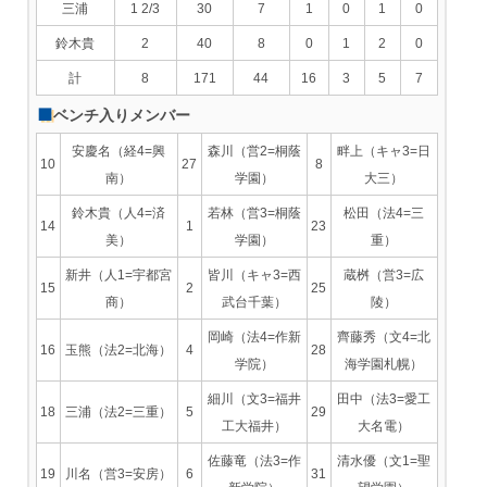
三浦
1 2/3
30
7
1
0
1
0
鈴木貴
2
40
8
0
1
2
0
計
8
171
44
16
3
5
7
ベンチ入りメンバー
安慶名（経4=興
森川（営2=桐蔭
畔上（キャ3=日
10
27
8
南）
学園）
大三）
鈴木貴（人4=済
若林（営3=桐蔭
松田（法4=三
14
1
23
美）
学園）
重）
新井（人1=宇都宮
皆川（キャ3=西
蔵桝（営3=広
15
2
25
商）
武台千葉）
陵）
岡崎（法4=作新
齊藤秀（文4=北
16
玉熊（法2=北海）
4
28
学院）
海学園札幌）
細川（文3=福井
田中（法3=愛工
18
三浦（法2=三重）
5
29
工大福井）
大名電）
佐藤竜（法3=作
清水優（文1=聖
19
川名（営3=安房）
6
31