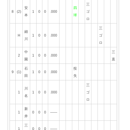
三
安
四
8
(2)
1
0
0
.000
ゴ
本
球
ロ
三
細
H
1
0
0
.000
ゴ
川
ロ
中
三
2
1
0
0
.000
園
直
石
投
9
(1)
1
0
0
.000
田
失
三
川
1
1
0
0
.000
ゴ
名
ロ
新
1
0
0
0
――
井
三
1
0
0
0
――