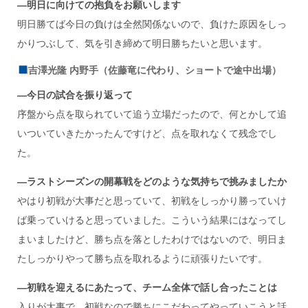
―明日に向けての抱負をお願いします
明日勝てば今日の負けは全然関係ないので、負けた原因をしっ
かりつぶして、気を引き締めて明日勝ちたいと思います。
吉澤光隆 内野手（佐藤竜に代わり、ショートで途中出場）
―今日の試合を振り返って
序盤から点を取られていて追う立場だったので、何とかして追
いついていきたかったんですけど、点を取れなくて残念でし
た。
―ラストシーズンの開幕戦をどのような気持ちで挑みましたか
やはり初戦が大事だと思っていて、初戦をしっかり勝っていけ
ば乗っていけると思っていました。こういう結果にはなってし
まいましたけど、勝ち点を落としたわけではないので、明日ま
たしっかりやって勝ち点を取れるように頑張りたいです。
―初戦を迎えるにあたって、チーム全体で話し合ったことは
入りが大事で、初戦なので勝ちにこだわってやっていこうと話