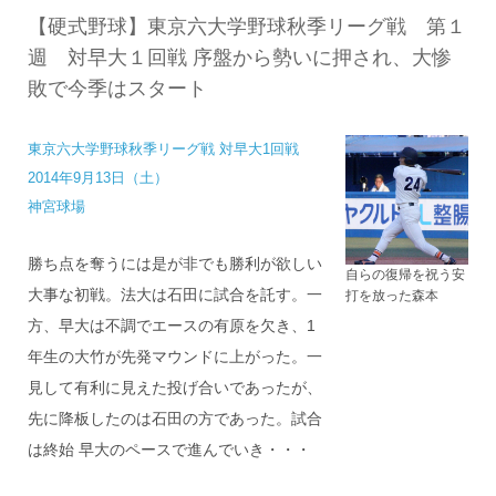
【硬式野球】東京六大学野球秋季リーグ戦 第１
週 対早大１回戦 序盤から勢いに押され、大惨
敗で今季はスタート
東京六大学野球秋季リーグ戦 対早大1回戦
2014年9月13日（土）
神宮球場
勝ち点を奪うには是が非でも勝利が欲しい
自らの復帰を祝う安
大事な初戦。法大は石田に試合を託す。一
打を放った森本
方、早大は不調でエースの有原を欠き、1
年生の大竹が先発マウンドに上がった
。一
見して有利に見えた投げ合いであったが、
先に降板したのは石田の方であった。試合
は終始 早大のペースで進んでいき・・・