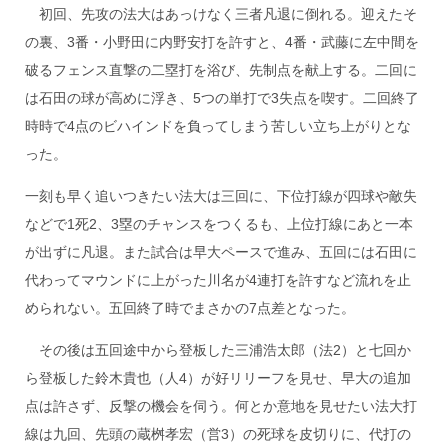
初回、先攻の法大はあっけなく三者凡退に倒れる。迎えたそ
の裏、3番・小野田に内野安打を許すと、4番・武藤に左中間を
破るフェンス直撃の二塁打を浴び、先制点を献上する。二回に
は石田の球が高めに浮き、5つの単打で3失点を喫す。二回終了
時時で4点のビハインドを負ってしまう苦しい立ち上がりとな
った。
一刻も早く追いつきたい法大は三回に、下位打線が四球や敵失
などで1死2、3塁のチャンスをつくるも、上位打線にあと一本
が出ずに凡退。また試合は早大ペースで進み、五回には石田に
代わってマウンドに上がった川名が4連打を許すなど流れを止
められない。五回終了時でまさかの7点差となった。
その後は五回途中から登板した三浦浩太郎（法2）と七回か
ら登板した鈴木貴也（人4）が好リリーフを見せ、早大の追加
点は許さず、反撃の機会を伺う。何とか意地を見せたい法大打
線は九回、先頭の蔵桝孝宏（営3）の死球を皮切りに、代打の