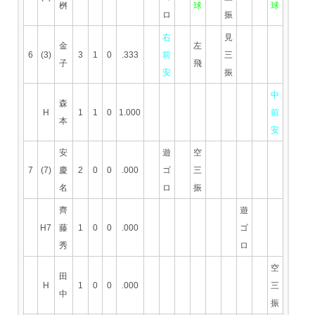
桝
球
球
ロ
振
右
見
金
左
6
(3)
3
1
0
.333
前
三
子
飛
安
振
中
森
H
1
1
0
1.000
前
本
安
安
遊
空
7
(7)
慶
2
0
0
.000
ゴ
三
名
ロ
振
齊
遊
H7
藤
1
0
0
.000
ゴ
秀
ロ
空
田
H
1
0
0
.000
三
中
振