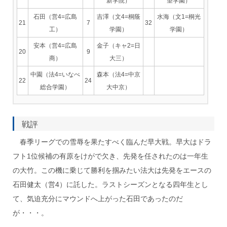
新学院）
望学園）
石田（営4=広島
吉澤（文4=桐蔭
水海（文1=桐光
21
7
32
工）
学園）
学園）
安本（営4=広島
金子（キャ2=日
20
9
商）
大三）
中園（法4=いなべ
森本（法4=中京
22
24
総合学園）
大中京）
戦評
春季リーグでの雪辱を果たすべく臨んだ早大戦。早大はドラ
フト1位候補の有原をけがで欠き、先発を任されたのは一年生
の大竹。この機に乗じて勝利を掴みたい法大は先発をエースの
石田健太（営4）に託した。ラストシーズンとなる四年生とし
て、気迫充分にマウンドへ上がった石田であったのだ
が・・・。