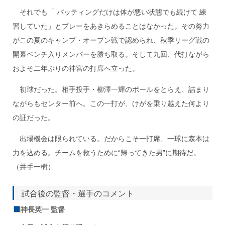
それでも「 バッティングだけは体が悪い状態でも続けて 練
習していた」とプレーをあきらめることはなかった。その努力
がこの夏のキャンプ・オープン戦で認められ、秋季リーグ戦の
開幕ベンチ入りメンバーを勝ち取る。そして九回、代打ながら
およそ二年ぶりの神宮の打席へ立った。
初球だった。相手投手・柳澤一輝のボールをとらえ、詰まり
ながらもセンター前へ。この一打が、けがを乗り越えた何より
の証だった。
出場機会は限られている。だからこそ一打席、一球に森本は
力を込める。チームを救うために“帰ってきた男”に期待だ。
（井手一樹）
試合後の監督・選手のコメント
神長英一 監督