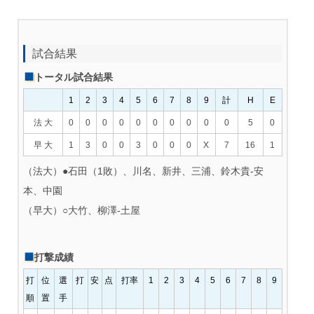
試合結果
トータル試合結果
1
2
3
4
5
6
7
8
9
計
H
E
法 大
0
0
0
0
0
0
0
0
0
0
5
0
早 大
1
3
0
0
3
0
0
0
X
7
16
1
（法大）●石田（1敗）、川名、新井、三浦、鈴木貴‐安
本、中園
（早大）○大竹、柳澤‐土屋
打撃成績
打
位
選
打
安
点
打率
1
2
3
4
5
6
7
8
9
順
置
手