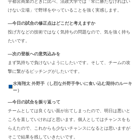
宇都宮商業のときに比べ、法政大学では「常に勝たなければい
けない立場」で野球をやっていることを強く実感します。
―今日の試合の修正点はどこだと考えますか
投げ方などの技術ではなく気持ちの問題なので、気を強く持ち
たいです。
―次の登板への意気込みを
まず気持ちで負けないようにしたいです。そして、チームの攻
撃に繋がるピッチングがしたいです。
水海翔太 外野手（し烈な外野手争いに食い込む期待のルーキ
ー）
―今日の試合を振り返って
チームとしては良くない面が出てしまったので、明日は悪いと
ころを直していければと思います。個人としてはチャンスをも
らえたので、これからも少ないチャンスになるとは思いますが
そこで結果を残していきたいです。