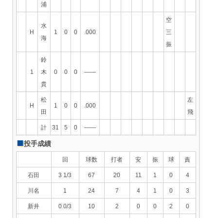
浦
空
水
H
1
0
0
.000
三
海
振
鈴
1
木
0
0
0
――
貴
松
左
H
1
0
0
.000
田
飛
計
31
5
0
――
投手成績
回
球数
打者
安
振
球
責
石田
3 1/3
67
20
11
1
0
4
川名
1
24
7
4
1
0
3
新井
0 0/3
10
2
0
0
2
0