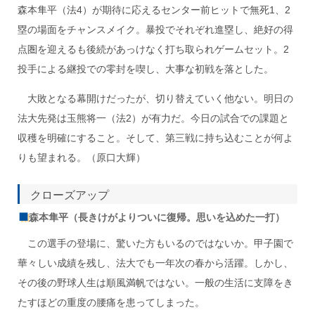
森本隼平（法4）が期待に応えるセンター前ヒットで無死1、2
塁の場面をチャンスメイク。暴投でそれぞれ進塁し、絶好の得
点圏を迎えるも後続があっけなく打ち取られゲームセット。2
投手による継投での零封を喫し、大事な初戦を落とした。
大敗となる幕開けだったが、切り替えていく他ない。明日の
法大先発は玉熊将一（法2）が有力だ。今日の試合での課題と
収穫を明確にすること。そして、第三戦に持ち込むことが何よ
りも望まれる。（原口大輝）
クローズアップ
森本隼平（長きけがよりついに復帰。思いを込めた一打）
この選手の登場に、驚いた方もいるのではないか。甲子園で
華々しい成績を残し、法大でも一年次の春から活躍。しかし、
その後の野球人生は順風満帆ではない。一般の生活に支障をき
たすほどの重度の腰痛を患ってしまった。