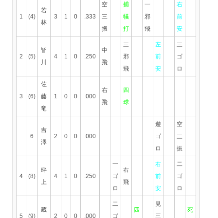
空
捕
一
右
若
1
(4)
3
1
0
.333
三
犠
邪
前
林
振
打
飛
安
三
左
三
皆
中
2
(5)
4
1
0
.250
邪
前
ゴ
川
飛
飛
安
ロ
佐
右
四
3
(6)
藤
1
0
0
.000
飛
球
竜
遊
空
吉
6
2
0
0
.000
ゴ
三
澤
ロ
振
一
右
二
畔
右
4
(8)
4
1
0
.250
ゴ
前
ゴ
上
飛
ロ
安
ロ
二
見
蔵
四
死
5
(9)
2
0
0
.000
ゴ
三