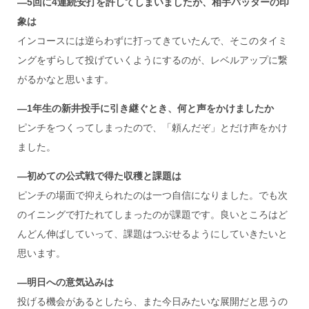
―5
回に4
連続安打を許してしまいましたが、相手バッターの印
象は
インコースには逆らわずに打ってきていたんで、そこのタイミ
ングをずらして投げていくようにするのが、レベルアップに繋
がるかなと思います。
―1
年生の新井投手に引き継ぐとき、何と声をかけましたか
ピンチをつくってしまったので、「頼んだぞ」とだけ声をかけ
ました。
―初めての公式戦で得た収穫と課題は
ピンチの場面で抑えられたのは一つ自信になりました。でも次
のイニングで打たれてしまったのが課題です。良いところはど
んどん伸ばしていって、課題はつぶせるようにしていきたいと
思います。
―明日への意気込みは
投げる機会があるとしたら、また今日みたいな展開だと思うの