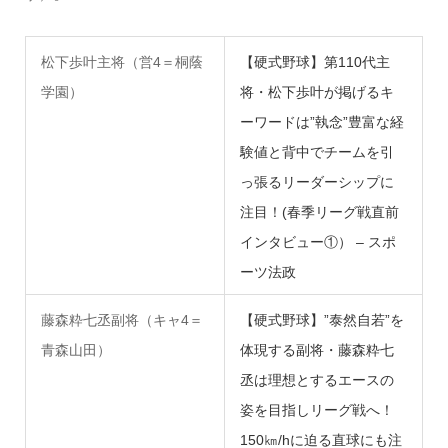
松下歩叶主将（営4＝桐蔭
【硬式野球】第110代主
学園）
将・松下歩叶が掲げるキ
ーワードは”執念”豊富な経
験値と背中でチームを引
っ張るリーダーシップに
注目！(春季リーグ戦直前
インタビュー①） – スポ
ーツ法政
藤森粋七丞副将（キャ4＝
【硬式野球】”泰然自若”を
青森山田）
体現する副将・藤森粋七
丞は理想とするエースの
姿を目指しリーグ戦へ！
150㎞/hに迫る直球にも注