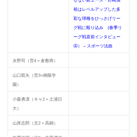
裕はレベルアップした多
彩な球種をひっさげリー
グ戦に殴り込み (春季リ
ーグ戦直前インタビュー
④） – スポーツ法政
永野司（営4＝倉敷商）
山口凱矢（営3=桐蔭学
園）
小森勇凛（キャ2＝土浦日
大）
山床志郎（文2＝高鍋）