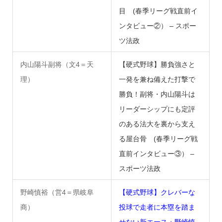
目 (春季リーグ戦直前イ
ンタビュー②） – スポー
ツ法政
内山陽斗副将（文4＝天
【硬式野球】勝負強さと
理）
一発を兼ね備えた打撃で
勝負！副将・内山陽斗は
リーダーシップにも定評
のある法大を裏から支え
る屋台骨 (春季リーグ戦
直前インタビュー③） –
スポーツ法政
野崎慎裕（営4＝県岐阜
【硬式野球】クレバーな
商）
投球で走者に本塁を踏ま
せない新エース・野崎慎