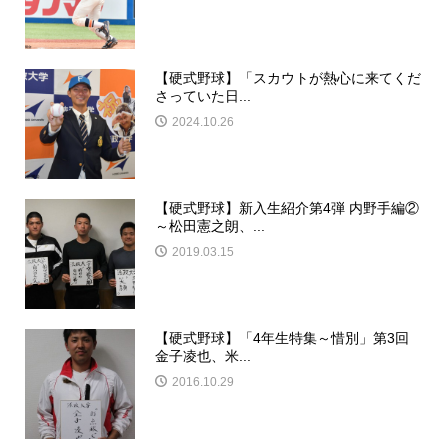
【硬式野球】「スカウトが熱心に来てくだ
さっていた日...
2024.10.26
【硬式野球】新入生紹介第4弾 内野手編②
～松田憲之朗、...
2019.03.15
【硬式野球】「4年生特集～惜別」第3回
金子凌也、米...
2016.10.29