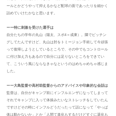
ールとかどうやって抑えるかなど配球の面であったりを細かく
詰めていけたかなと思います。
ーー特に刺激を受けた選手は
自分たちの学年の丸山（陽太、スポ4＝成東）。隣でピッチン
グしてたんですけど、丸山は肘をトミージョン手術して今頑張
って復帰しようとしているところで、その中でもコントロール
に付け加え力もあるので自分には足りないところをできてい
て、こういう風にならなきゃなというのはめちゃめちゃ感じま
した。
ーー大島監督や高村助監督からのアドバイスや印象的な会話は
監督は、自分がキャンプ前にインフルエンザになってしまって
それでキャンプに入って体操みたいなストレッチをしていたん
ですけどその時にインフルどうだったって話になって「やっぱ
体は動かないか」とか「人間て進化もするだけどすぐに退化も