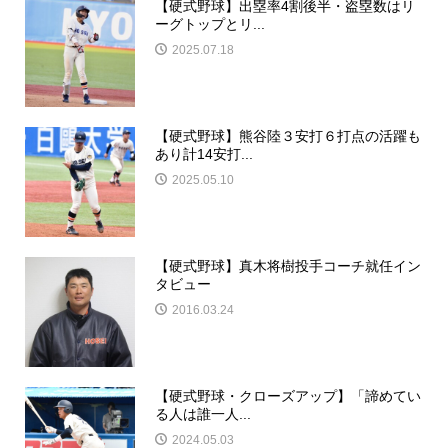
【硬式野球】出塁率4割後半・盗塁数はリ
ーグトップとリ...
2025.07.18
【硬式野球】熊谷陸３安打６打点の活躍も
あり計14安打...
2025.05.10
【硬式野球】真木将樹投手コーチ就任イン
タビュー
2016.03.24
【硬式野球・クローズアップ】「諦めてい
る人は誰一人...
2024.05.03