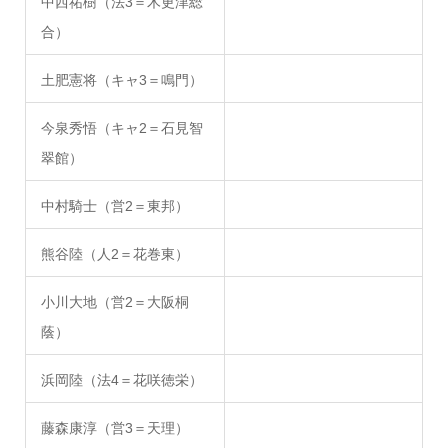
中西祐樹（法3＝木更津総
合）
土肥憲将（キャ3＝鳴門）
今泉秀悟（キャ2＝石見智
翠館）
中村騎士（営2＝東邦）
熊谷陸（人2＝花巻東）
小川大地（営2＝大阪桐
蔭）
浜岡陸（法4＝花咲徳栄）
藤森康淳（営3＝天理）