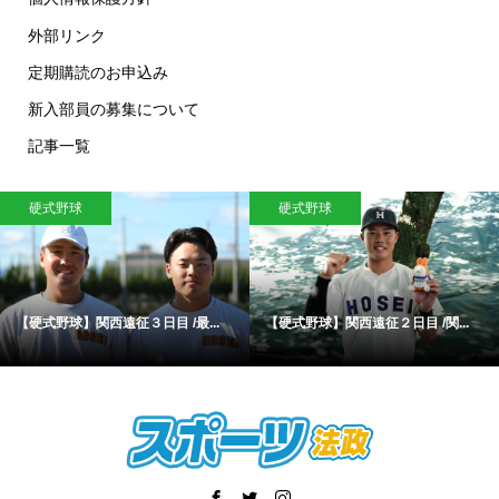
外部リンク
定期購読のお申込み
新入部員の募集について
記事一覧
硬式野球
硬式野球
【硬式野球】関西遠征３日目 /最...
【硬式野球】関西遠征２日目 /関...