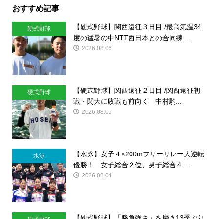
おすすめ記事
【硬式野球】関西遠征３日目 /最高気温34
硬式野球
度の猛暑の中NTT西日本との合同練...
2026.08.06
【硬式野球】関西遠征２日目 /関西遠征初
硬式野球
戦・関大に敗戦も前向く 中村騎...
2026.08.05
【水泳】女子４×200mフリーリレー大逆転
水泳
優勝！ 女子総合２位、男子総合４...
2026.08.04
【硬式野球】「勝負強さ」を磨き13季ぶり