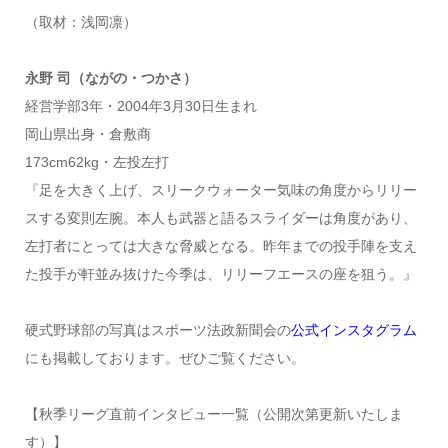
（取材：浅岡凛）
永野 司（ながの・つかさ）
経営学部3年・2004年3月30日生まれ
岡山県出身・倉敷商
173cm62kg・左投左打
『足を大きく上げ、スリークウォーター気味の角度からリリー
スする変則左腕。本人も武器と語るスライダーは角度があり、
左打者にとっては大きな脅威となる。昨年までの投手陣を支え
た投手が軒並み抜けた今季は、リリーフエースの座を狙う。』
硬式野球部の写真はスポーツ法政新聞会の
公式インスタグラム
にも掲載しております。ぜひご覧ください。
【秋季リーグ直前インタビュー一覧（公開次第更新いたしま
す）】