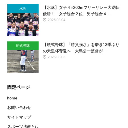
【水泳】女子４×200mフリーリレー大逆転
水泳
優勝！ 女子総合２位、男子総合４...
2026.08.04
【硬式野球】「勝負強さ」を磨き13季ぶり
硬式野球
の天皇杯奪還へ 大島公一監督が...
2026.08.03
固定ページ
home
お問い合わせ
サイトマップ
スポーツ法政とは