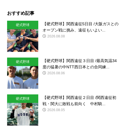
おすすめ記事
【硬式野球】関西遠征5日目 /大阪ガスとの
硬式野球
オープン戦に挑み、遠征もいよい...
2026.08.08
【硬式野球】関西遠征３日目 /最高気温34
硬式野球
度の猛暑の中NTT西日本との合同練...
2026.08.06
【硬式野球】関西遠征２日目 /関西遠征初
硬式野球
戦・関大に敗戦も前向く 中村騎...
2026.08.05