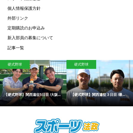
個人情報保護方針
外部リンク
定期購読のお申込み
新入部員の募集について
記事一覧
硬式野球
硬式野球
【硬式野球】関西遠征5日目 /大阪...
【硬式野球】関西遠征３日目 /最...