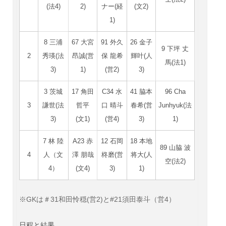
(法4)
2)
ナー(経
(文2)
1)
8 三浦
67 大宮
91 外久
26 金子
9 下坪 丈
2
秀瑛(法
昂誠(営
保 龍希
輝叶(人
馬(法1)
3)
1)
(営2)
3)
3 茨城
17 角田
C34 水
41 脇本
96 Cha
3
謙世(法
哲平
口 晴斗
春希(営
Junhyuk(法
3)
(文1)
(営4)
3)
1)
7 林 陸
A23 赤
12 石岡
18 本地
89 山脇 波
4
人（
文
澤 朋哉
柊磨(営
将大(人
空(法2)
4
）
(文4)
3)
1)
※GKは＃31和田怜穏(営2)と#21須田泰斗（営4）
日程と結果