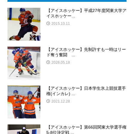
【アイスホッケー】平成27年度関東大学ア
イスホッケー...
2015.10.11
【アイスホッケー】先制許すも一時はリー
ド奪う奮闘 ...
2026.05.18
【アイスホッケー】日本学生氷上競技選手
権(インカレ) ...
2021.12.28
【アイスホッケー】第66回関東大学選手権
5-8位決定戦 ...