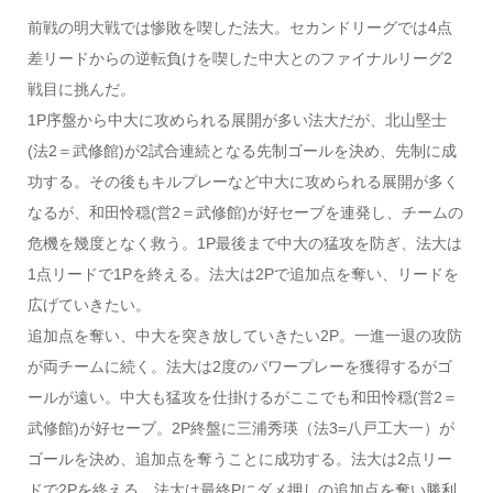
前戦の明大戦では惨敗を喫した法大。セカンドリーグでは4点
差リードからの逆転負けを喫した中大とのファイナルリーグ2
戦目に挑んだ。
1P序盤から中大に攻められる展開が多い法大だが、北山堅士
(法2＝武修館)が2試合連続となる先制ゴールを決め、先制に成
功する。その後もキルプレーなど中大に攻められる展開が多く
なるが、和田怜穏(営2＝武修館)が好セーブを連発し、チームの
危機を幾度となく救う。1P最後まで中大の猛攻を防ぎ、法大は
1点リードで1Pを終える。法大は2Pで追加点を奪い、リードを
広げていきたい。
追加点を奪い、中大を突き放していきたい2P。一進一退の攻防
が両チームに続く。法大は2度のパワープレーを獲得するがゴ
ールが遠い。中大も猛攻を仕掛けるがここでも和田怜穏(営2＝
武修館)が好セーブ。2P終盤に三浦秀瑛（法3=八戸工大一）が
ゴールを決め、追加点を奪うことに成功する。法大は2点リー
ドで2Pを終える。法大は最終Pにダメ押しの追加点を奪い勝利