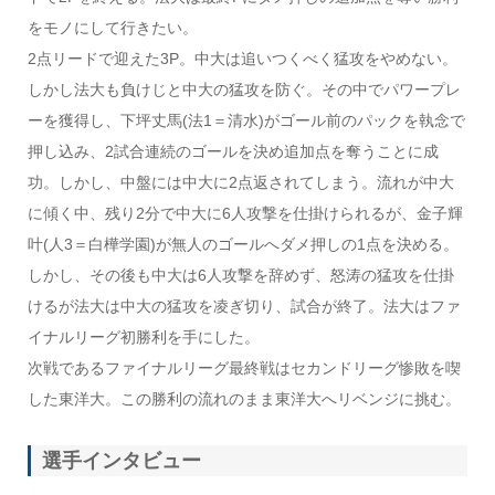
をモノにして行きたい。
2点リードで迎えた3P。中大は追いつくべく猛攻をやめない。
しかし法大も負けじと中大の猛攻を防ぐ。その中でパワープレ
ーを獲得し、下坪丈馬(法1＝清水)がゴール前のパックを執念で
押し込み、2試合連続のゴールを決め追加点を奪うことに成
功。しかし、中盤には中大に2点返されてしまう。流れが中大
に傾く中、残り2分で中大に6人攻撃を仕掛けられるが、金子輝
叶(人3＝白樺学園)が無人のゴールへダメ押しの1点を決める。
しかし、その後も中大は6人攻撃を辞めず、怒涛の猛攻を仕掛
けるが法大は中大の猛攻を凌ぎ切り、試合が終了。法大はファ
イナルリーグ初勝利を手にした。
次戦であるファイナルリーグ最終戦はセカンドリーグ惨敗を喫
した東洋大。この勝利の流れのまま東洋大へリベンジに挑む。
選手インタビュー