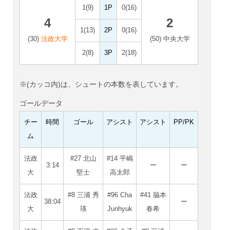
1(9)
1P
0(16)
4
2
1(13)
2P
0(16)
(30)
法政大学
(50) 中央大学
2(8)
3P
2(18)
※(カッコ内)は、シュートの本数を表しています。
ゴールデータ
チー
時間
ゴール
アシスト
アシスト
PP/PK
ム
法政
#27 北山
#14 平嶋
3:14
ー
ー
大
堅士
高太郎
法政
#8 三浦 秀
#96 Cha
#41 脇本
38:04
ー
大
瑛
Junhyuk
春希