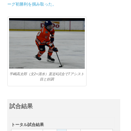
ーグ初勝利を掴み取った。
平嶋高太郎（文2=清水）直近4試合で7アシスト
目と好調
試合結果
トータル試合結果