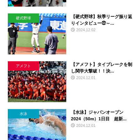
【硬式野球】秋季リーグ振り返
硬式野球
りインタビュー㉒～...
2024.12.02
【アメフト】タイブレークを制
アメフト
し関学大撃破！！決...
2024.12.01
【水泳】ジャパンオープン
水泳
2024（50m）1日目 超新...
2024.12.01