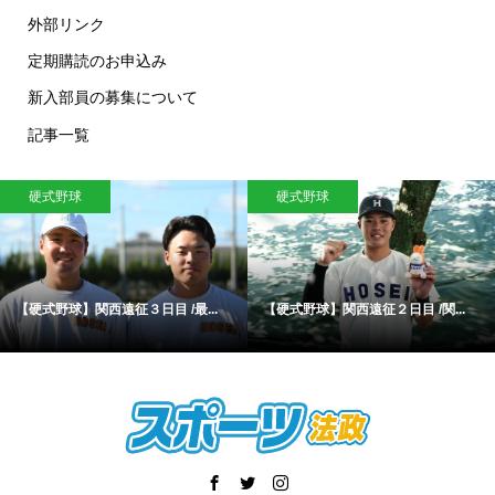
外部リンク
定期購読のお申込み
新入部員の募集について
記事一覧
硬式野球
硬式野球
【硬式野球】関西遠征３日目 /最...
【硬式野球】関西遠征２日目 /関...