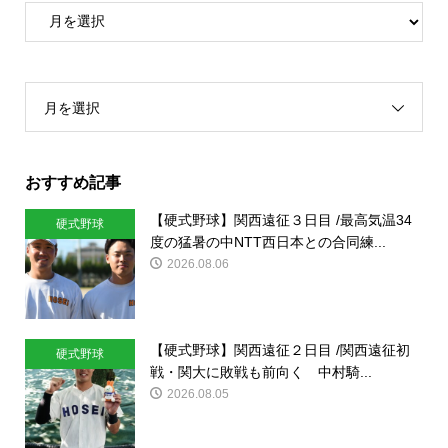
月を選択
おすすめ記事
【硬式野球】関西遠征３日目 /最高気温34
硬式野球
度の猛暑の中NTT西日本との合同練...
2026.08.06
【硬式野球】関西遠征２日目 /関西遠征初
硬式野球
戦・関大に敗戦も前向く 中村騎...
2026.08.05