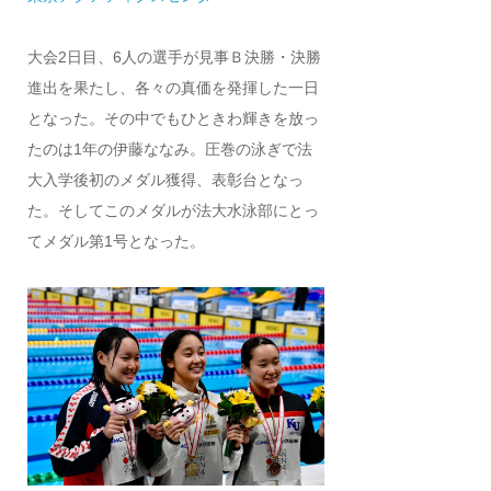
大会2日目、6人の選手が見事Ｂ決勝・決勝
進出を果たし、各々の真価を発揮した一日
となった。その中でもひときわ輝きを放っ
たのは1年の伊藤ななみ。圧巻の泳ぎで法
大入学後初のメダル獲得、表彰台となっ
た。そしてこのメダルが法大水泳部にとっ
てメダル第1号となった。