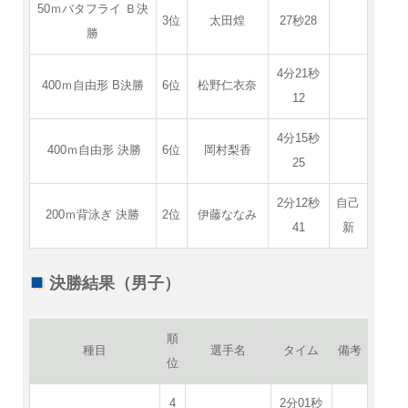
50ｍバタフライ Ｂ決
3位
太田煌
27秒28
勝
4分21秒
400ｍ自由形 B決勝
6位
松野仁衣奈
12
4分15秒
400ｍ自由形 決勝
6位
岡村梨香
25
2分12秒
自己
200ｍ背泳ぎ 決勝
2位
伊藤ななみ
41
新
決勝結果（男子）
順
種目
選手名
タイム
備考
位
4
2分01秒