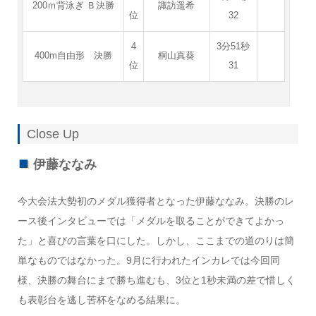
200ｍ背泳ぎ Ｂ決勝
諏訪遥希
位
32
4
3分51秒
400m自由形 決勝
桐山真葵
位
31
Close Up
伊藤ななみ
今大会法大勢初のメダル獲得者となった伊藤ななみ。決勝のレ
ース後インタビューでは「メダルを取ることができてよかっ
た」と喜びの言葉を口にした。しかし、ここまでの道のりは簡
単なものではなかった。9月に行われたインカレでは今回同
様、決勝の舞台にまで勝ち進むも、3位と1秒未満の差で惜しく
も表彰台を逃し苦杯をなめる結果に。