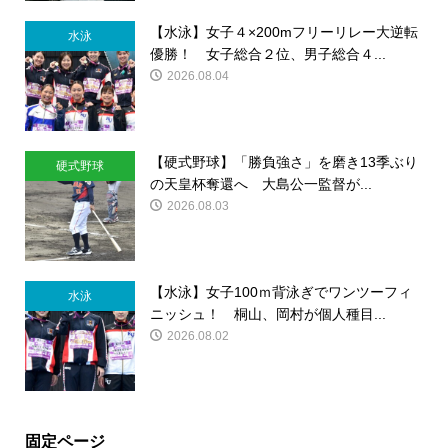
【水泳】女子４×200mフリーリレー大逆転
水泳
優勝！ 女子総合２位、男子総合４...
2026.08.04
【硬式野球】「勝負強さ」を磨き13季ぶり
硬式野球
の天皇杯奪還へ 大島公一監督が...
2026.08.03
【水泳】女子100ｍ背泳ぎでワンツーフィ
水泳
ニッシュ！ 桐山、岡村が個人種目...
2026.08.02
固定ページ