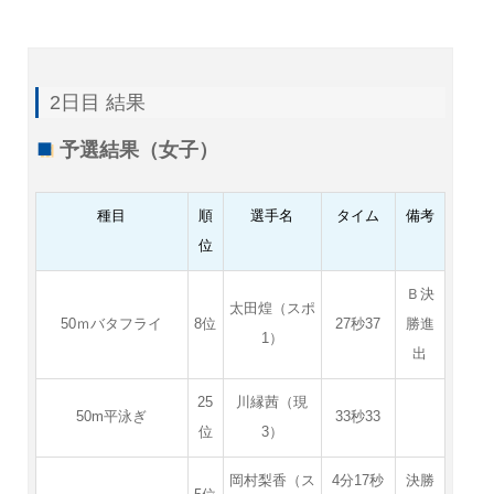
2日目 結果
予選結果（女子）
種目
順
選手名
タイム
備考
位
Ｂ決
太田煌（スポ
50ｍバタフライ
8位
27秒37
勝進
1）
出
25
川縁茜（現
50m平泳ぎ
33秒33
位
3）
岡村梨香（ス
4分17秒
決勝