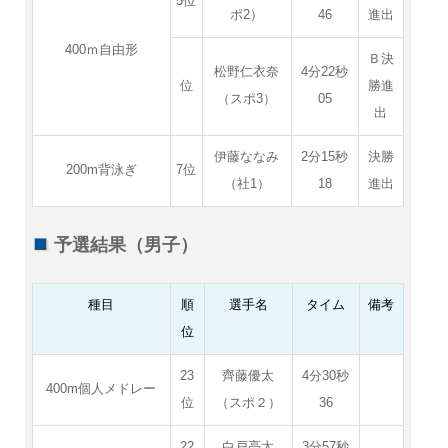
5位
ポ2）
46
進出
400ｍ自由形
Ｂ決
松野仁衣奈
4分22秒
位
勝進
（スポ3）
05
出
伊藤ななみ
2分15秒
決勝
200m背泳ぎ
7位
（社1）
18
進出
予選結果（男子）
種目
順
選手名
タイム
備考
位
23
齊藤優太
4分30秒
400m個人メドレー
位
（スポ２）
36
22
白戸亮太
3分57秒