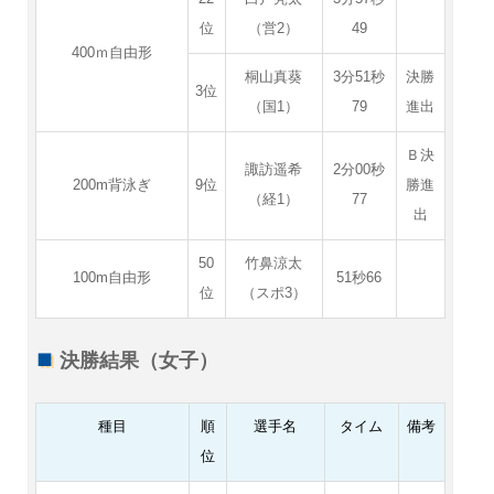
位
（営2）
49
400ｍ自由形
桐山真葵
3分51秒
決勝
3位
（国1）
79
進出
Ｂ決
諏訪遥希
2分00秒
200m背泳ぎ
9位
勝進
（経1）
77
出
50
竹鼻涼太
100m自由形
51秒66
位
（スポ3）
決勝結果（女子）
種目
順
選手名
タイム
備考
位