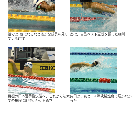
組では1位になるなど確かな成長を見せ
次は、自己ベスト更新を誓った細川
ている(市丸)
目標の日本選手権決勝へ、これから法大
柴田は、あと0.26準決勝進出に届かなか
での飛躍に期待がかかる森本
った