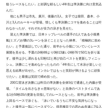
狙うレースをしたい」と好調な頼もしい4年生は準決勝に向け意気込
んだ。
他にも男子は市丸、廣川、後藤の3人、女子では柴田、森本、小
川と3人のルーキーが登場。惜しくも準決勝にコマを進めることは叶
わなかったが、それぞれが全力の泳ぎを見せた。
迎えた準決勝では、日本トップレベルの選手の1人である小堀勇
氣(ミズノ)が隣の3レーンを泳ぐこととなった林孝。「積極的に攻め
たい」と予選後話していた通り、前半から小堀についていくレース
展開を見せる。予選の24秒89より0秒13速い24秒76で50㍍を折り返
す。後半は少し遅れるも53秒12と再び自己ベストを更新しフィニッ
シュ。決勝にこそ進めなかったものの「4年生にして水泳が楽しいと
思える結果が出せた。インカレではもっと笑顔が弾けるように頑張
りたい」と最後は笑顔で締め括った。
200㍍背泳ぎ決勝には昨日の準決勝を全体5位で通過した内藤が登
場。「タイムを出さなきゃ意味がない」と自身のベストタイムであ
る1分59秒20の更新を目指してのレースとなった。前半は準決勝を
上回るペースで泳ぐも、「泳いでいるうちに不安な気持ちになっ
た」と後半は一気にペースダウン。得意種目での思わぬ失速に7位入