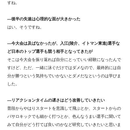
すね。
―後半の失速は心理的な面が大きかった
はい。そうですね。
―今大会は及ばなかったが、入江(陵介、イトマン東進)選手な
ど日本のトップ選手も競う相手となってきたが
そこは今大会を振り返れば自分にとっていい経験になったんで
すけど、ただ、一緒に泳ぐだけではダメなので、最終的には自
分が勝つという気持ちでいかないとダメだなというのは学びま
した。
―リアクションタイムの遅さはどう改善していきたい
普段からやはりスタートを意識して飛ぶとか、スタートからの
バサロキックでも細かく打つとか、色んなうまい選手に聞いて
みて自分がどう打てば良いのかなど研究していきたいと思いま