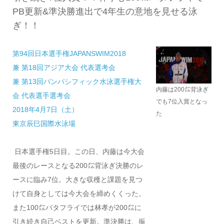
PB更新&準決勝進出で4年生の意地を見せる泳
ぎ！！
第94回日本選手権JAPANSWIM2018
兼 第18回アジア大会 代表選考会
兼 第13回パンパシフィック水泳選手権大
内藤は200㍍背泳ぎ
会 代表選手選考会
でも7位入賞となっ
2018年4月7日（土）
た
東京辰巳国際水泳場
日本選手権5日目。この日、内藤は今大会
最後のレースとなる200㍍背泳ぎ決勝のレ
ースに臨み7位。大きな収穫と課題を見つ
けて自身としては今大会を締めくくった。
また100㍍バタフライでは林孝が200㍍に
引き続き自己ベストを更新。準決勝は、振