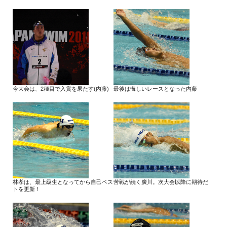
今大会は、2種目で入賞を果たす(内藤)
最後は悔しいレースとなった内藤
林孝は、最上級生となってから自己ベス
苦戦が続く廣川。次大会以降に期待だ
トを更新！