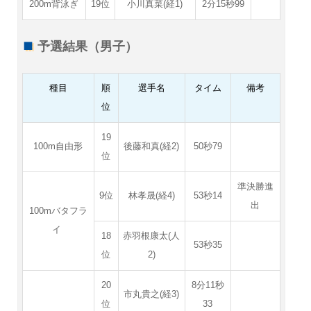
200m背泳ぎ
19位
小川真菜(経1)
2分15秒99
予選結果（男子）
種目
順
選手名
タイム
備考
位
19
100m自由形
後藤和真(経2)
50秒79
位
準決勝進
9位
林孝晟(経4)
53秒14
出
100mバタフラ
イ
18
赤羽根康太(人
53秒35
位
2)
20
8分11秒
市丸貴之(経3)
位
33