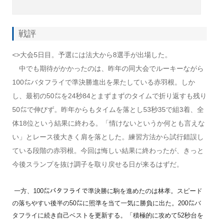
戦評
<>大会5日目。予選には法大から8選手が出場した。
中でも期待がかかったのは、昨年の同大会でルーキーながら
100㍍バタフライで準決勝進出を果たしている赤羽根。しか
し、最初の50㍍を24秒84とまずまずのタイムで折り返すも残り
50㍍で伸びず。昨年からもタイムを落とし53秒35で組3着、全
体18位という結果に終わる。「情けないというか何とも言えな
い」とレース後大きく肩を落とした。練習方法から試行錯誤し
ている段階の赤羽根。今回は悔しい結果に終わったが、きっと
今後スランプを抜け調子を取り戻せる日が来るはずだ。
一方、100㍍バタフライで準決勝に駒を進めたのは林孝。スピード
の落ちやすい後半の50㍍に照準を当て一気に勝負に出た。200㍍バ
タフライに続き自己ベストを更新する。「積極的に攻めて52秒台を