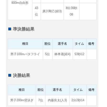
800m自由形
43
8分39秒
廣川剛己(経3)
位
08
準決勝結果
種目
順位
選手名
タイム
備考
男子100mバタフライ
5位
林孝晟(経4)
53秒12
決勝結果
種目
順位
選手名
タイム
備考
男子200m背泳ぎ
7位
内藤良太(人3)
2分2秒14