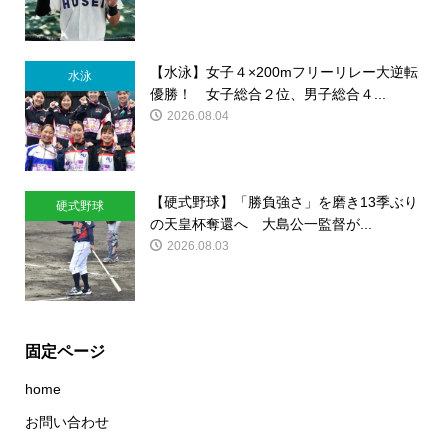
【水泳】女子４×200mフリーリレー大逆転
水泳
優勝！ 女子総合２位、男子総合４...
2026.08.04
【硬式野球】「勝負強さ」を磨き13季ぶり
硬式野球
の天皇杯奪還へ 大島公一監督が...
2026.08.03
固定ページ
home
お問い合わせ