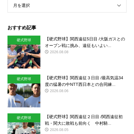
月を選択
おすすめ記事
【硬式野球】関西遠征5日目 /大阪ガスとの
硬式野球
オープン戦に挑み、遠征もいよい...
2026.08.08
【硬式野球】関西遠征３日目 /最高気温34
硬式野球
度の猛暑の中NTT西日本との合同練...
2026.08.06
【硬式野球】関西遠征２日目 /関西遠征初
硬式野球
戦・関大に敗戦も前向く 中村騎...
2026.08.05