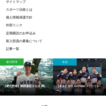
サイトマップ
スポーツ法政とは
個人情報保護方針
外部リンク
定期購読のお申込み
新入部員の募集について
記事一覧
硬式野球
水泳
【硬式野球】関西遠征２日目 /関...
【水泳】女子４×200mフリーリレ
ー...