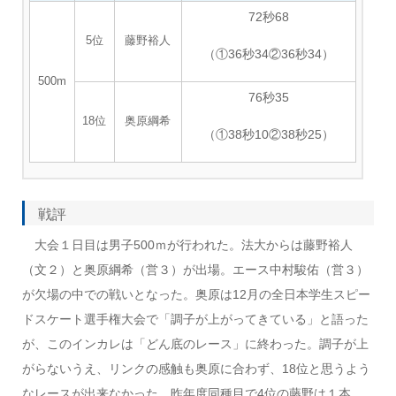
72秒68
5位
藤野裕人
（①36秒34②36秒34）
500m
76秒35
18位
奥原綱希
（①38秒10②38秒25）
戦評
大会１日目は男子500ｍが行われた。法大からは藤野裕人
（文２）と奥原綱希（営３）が出場。エース中村駿佑（営３）
が欠場の中での戦いとなった。奥原は12月の全日本学生スピー
ドスケート選手権大会で「調子が上がってきている」と語った
が、このインカレは「どん底のレース」に終わった。調子が上
がらないうえ、リンクの感触も奥原に合わず、18位と思うよう
なレースが出来なかった。昨年度同種目で4位の藤野は１本