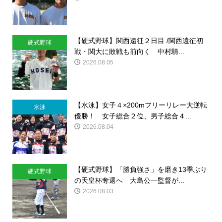
【硬式野球】関西遠征２日目 /関西遠征初
硬式野球
戦・関大に敗戦も前向く 中村騎...
2026.08.05
【水泳】女子４×200mフリーリレー大逆転
水泳
優勝！ 女子総合２位、男子総合４...
2026.08.04
【硬式野球】「勝負強さ」を磨き13季ぶり
硬式野球
の天皇杯奪還へ 大島公一監督が...
2026.08.03