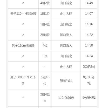
〃
4組2位
山口裕之
14.49
男子110ｍH準決勝
1組1位
金井大旺
14.07
〃
1組4位
山口裕之
14.16
〃
2組4位
川口逸人
14.22
男子110mH決勝
4位
川口逸人
14.30
〃
5位
山口裕之
14.34
〃
–
金井大旺
DQ(FSn)
男子3000ｍＳＣ予
1組16
9分35秒
加藤巧記
選
位
76
2組4位
〃
大久保誠吾
9分5秒62
※