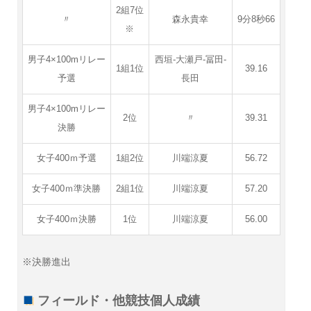
2組7位
〃
森永貴幸
9分8秒66
※
男子4×100mリレー
西垣-大瀬戸-冨田-
1組1位
39.16
予選
長田
男子4×100mリレー
2位
〃
39.31
決勝
女子400ｍ予選
1組2位
川端涼夏
56.72
女子400ｍ準決勝
2組1位
川端涼夏
57.20
女子400ｍ決勝
1位
川端涼夏
56.00
※決勝進出
フィールド・他競技個人成績