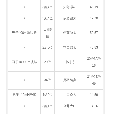
〃
3組4位
矢野琢斗
48.19
〃
5組4位
伊藤健太
47.78
１組6
男子400m準決勝
伊藤健太
50.57
位
〃
2組8位
猪口悠太
49.83
30分32秒
男子10000ｍ決勝
29位
中村涼
16
31分21秒
〃
34位
足羽純実
49
男子110mH予選
1組2位
川口逸人
14.59
〃
3組1位
金井大旺
14.26