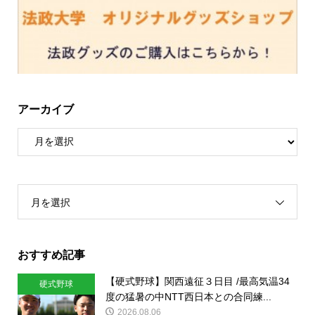
アーカイブ
月を選択
おすすめ記事
【硬式野球】関西遠征３日目 /最高気温34
硬式野球
度の猛暑の中NTT西日本との合同練...
2026.08.06