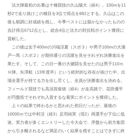
法大陣最初の出番は十種競技の久山陽大（経4）。100mを11
秒2で走り抜けこの種目を3位で得点を882とする。久山はこの
後も順調に好成績を残し、今季ベストには届かなかったものの
合計得点6712点とし、総合4位と法大の対抗戦ポイント獲得に
貢献した。
この後は
女子400mの川端涼夏（スポ３）や男子100mの大瀬
戸一馬（スポ２）が期待通りの活躍を見せそれぞれ決勝進出を
果たす。そして
、この日一番の大健闘を見せたのは男子110ｍ
Ｈ陣。矢澤航（13年度卒）という絶対的な存在が抜けた中、出
場全選手が持てる力を出し尽くし、全員が決勝進出を決める。
フィールド競技でも高須賀俊徳（経4）が走高跳で、花田優平
が円盤投でそれぞれ入賞するな着実にポイントを獲得した。
上々の結果で終わるかと思われた初日だったが、最後の
10000ｍでは中村涼（経3）足羽純実（現2）両選手が下位に低
迷。実力者が多くエントリーした今大会で、序盤から前方集団
から引き離されるなど満足のいく結果を残すことはできずに終