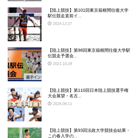
【陸上競技】第101回東京箱根間往復大学
駅伝競走直前イ...
2024.12.27
【陸上競技】第98回東京箱根間往復大学駅
伝競走予選会...
2021.10.29
【陸上競技】第110回日本陸上競技選手権
大会展望・名古...
2026.06.11
【陸上競技】第93回法政大学競技会結果・
この春入学の...