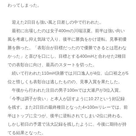
わってしまった。
迎えた2日目も強い風と日差しの中で行われた。
最初に出場したのは女子400mの川端涼夏。前半は強い向い
風を考慮し抑え気味で入り、後半に勝負をかけ逆転。見事初優
勝を飾った。
「表彰台が目標だったので優勝できるとは思わな
かった」と喜びを口にし、目標とする400mHと合わせた2種目
での表彰台に向け、最高のスタートを切った。
続いて行われた110mH決勝では川口逸人が4位、山口裕之が5
位と惜しくも表彰台は逃したものの、見事入賞を果たした。
午後から行われた注目の男子100mでは大瀬戸が3位入賞。
「今季は調子が良い」と本人が話すように10.27という好記録
を残す。また2日目の最終種目となった4×100mリレーでは、前
半はトップに立つが、後半に逆転されてしまい2位に終わる。
しかし初日の予選で法大記録を残したように、今後に期待が持
てる結果となった。