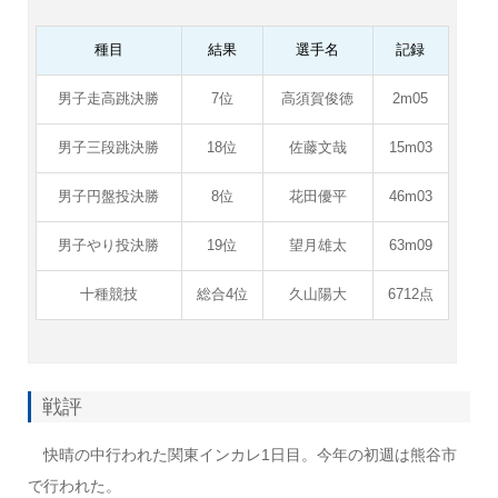
種目
結果
選手名
記録
男子走高跳決勝
7位
高須賀俊徳
2m05
男子三段跳決勝
18位
佐藤文哉
15m03
男子円盤投決勝
8位
花田優平
46m03
男子やり投決勝
19位
望月雄太
63m09
十種競技
総合4位
久山陽大
6712点
戦評
快晴の中行われた関東インカレ1日目。今年の初週は熊谷市
で行われた。