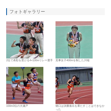
フォトギャラリー
2位で表彰を受ける4×100mリレー選手
見事女子400mを制した川端
100m3位の大瀬戸
猪口は決勝進出を果たすことはできなか
った