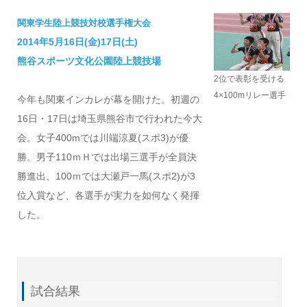
関東学生陸上競技対校選手権大会
2014年5月16日(金)17日(土)
熊谷スポーツ文化公園陸上競技場
2位で表彰を受ける
4×100mリレー選手
今年も関東インカレが幕を開けた。初週の
16日・17日は埼玉県熊谷市で行われた今大
会。女子400mでは川端涼夏(スポ3)が優
勝。男子110ｍＨでは出場三選手が全員決
勝進出、100ｍでは大瀬戸一馬(スポ2)が3
位入賞など、各選手が実力を如何なく発揮
した。
試合結果