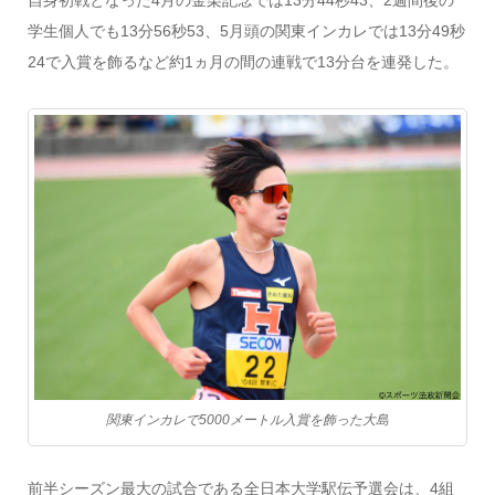
自身初戦となった4月の金栗記念では13分44秒43、2週間後の
学生個人でも13分56秒53、5月頭の関東インカレでは13分49秒
24で入賞を飾るなど約1ヵ月の間の連戦で13分台を連発した。
関東インカレで5000メートル入賞を飾った大島
前半シーズン最大の試合である全日本大学駅伝予選会は、4組