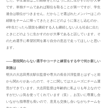
した。学生連合はこの経験をどのように次に生かすのかが大事
です。単独チームであれば順位を取ることが第一ですが、学生
連合は順位がつきません。だからこそ選ばれたメンバーはこの
経験をチームに帰ってきたときにどのように落とし込むのか、
4年生だったら競技を継続する人も継続しない人も社会に出た
ときにどのように生かすのかが大事であると話しています。そ
のため選手に希望区間を募り自分の意志で走ってほしいと思い
ます。
――普段関わらない選手やコーチと練習をする中で何か新しい
刺激は
明大の大志田秀次駅伝監督や専大の長谷川淳監督とはずっと前
から関わりがあったので、そこに関してはスムーズにチーム運
営ができています。大志田監督は年齢的に私よりも年上なので
すがだいぶ気を使ってくれています（笑）。お互いに尊重し合
いながら指導歴も長いので、意見も交換し合いながらチームを