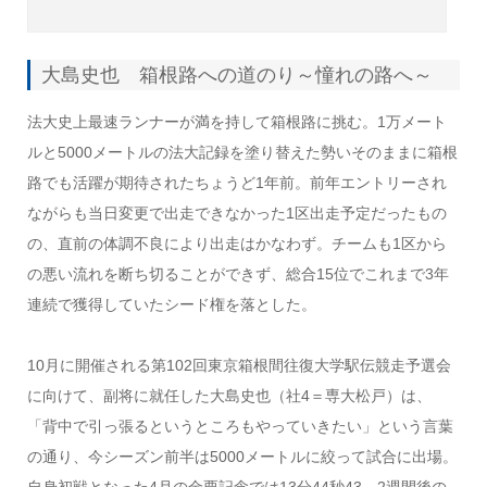
大島史也 箱根路への道のり～憧れの路へ～
法大史上最速ランナーが満を持して箱根路に挑む。1万メート
ルと5000メートルの法大記録を塗り替えた勢いそのままに箱根
路でも活躍が期待されたちょうど1年前。前年エントリーされ
ながらも当日変更で出走できなかった1区出走予定だったもの
の、直前の体調不良により出走はかなわず。チームも1区から
の悪い流れを断ち切ることができず、総合15位でこれまで3年
連続で獲得していたシード権を落とした。
10月に開催される第102回東京箱根間往復大学駅伝競走予選会
に向けて、副将に就任した大島史也（社4＝専大松戸）は、
「背中で引っ張るというところもやっていきたい」という言葉
の通り、今シーズン前半は5000メートルに絞って試合に出場。