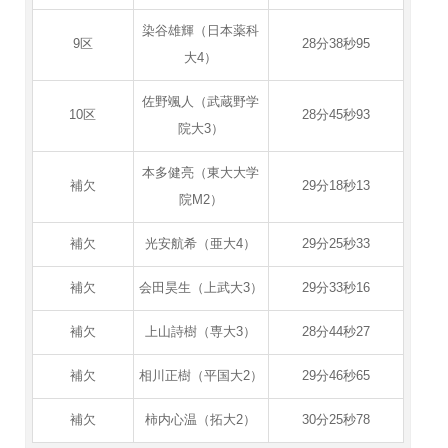
染谷雄輝（日本薬科
9区
28分38秒95
大4）
佐野颯人（武蔵野学
10区
28分45秒93
院大3）
本多健亮（東大大学
補欠
29分18秒13
院M2）
補欠
光安航希（亜大4）
29分25秒33
補欠
会田昊生（上武大3）
29分33秒16
補欠
上山詩樹（専大3）
28分44秒27
補欠
相川正樹（平国大2）
29分46秒65
補欠
柿内心温（拓大2）
30分25秒78