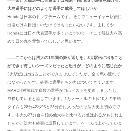
――また大島選手は実業団では強豪・Hondaで競技を続ける。
大島選手にはどのような選手に成長してほしいか
Hondaは日本のトップチームです。そこでニューイヤー駅伝に
出場だけを目指すのだけではもったいないです。ましてや
Hondaには日本代表選手が多くいますので、そこで競技力を高
めて日の丸を背負ってほしいと思います。
――ここからは法大の1年間の振り返りを。3大駅伝に出ること
ができず悔しいシーズンだったと思うが、どのように感じたか
3大駅伝には出ることができませんでしたが、全て悪い流れで
はなかったです。確実に選手たちの力はついてきています。
MARCH対抗戦で多数の選手が自己ベストを更新しましたし、
成長していると感じています。1万メートルの上位10人の平均
タイムも28分42秒96と28分台に入ったのは法大史上初めてで
す。中大の27分台を始め他大学と比べると差はあるかもしれま
せんが、法大も確実に成長しています。ベースは上がっていま