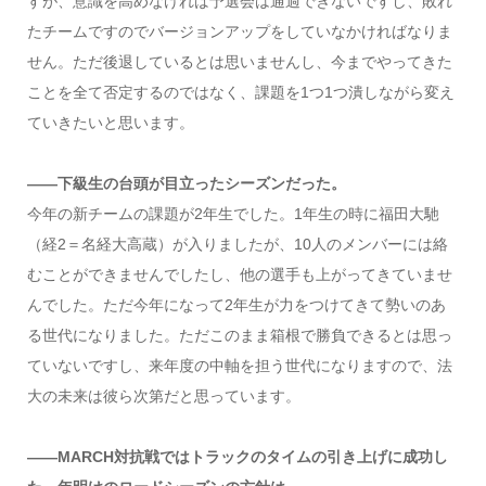
すが、意識を高めなければ予選会は通過できないですし、敗れ
たチームですのでバージョンアップをしていなかければなりま
せん。ただ後退しているとは思いませんし、今までやってきた
ことを全て否定するのではなく、課題を1つ1つ潰しながら変え
ていきたいと思います。
――下級生の台頭が目立ったシーズンだった。
今年の新チームの課題が2年生でした。1年生の時に福田大馳
（経2＝名経大高蔵）が入りましたが、10人のメンバーには絡
むことができませんでしたし、他の選手も上がってきていませ
んでした。ただ今年になって2年生が力をつけてきて勢いのあ
る世代になりました。ただこのまま箱根で勝負できるとは思っ
ていないですし、来年度の中軸を担う世代になりますので、法
大の未来は彼ら次第だと思っています。
――MARCH対抗戦ではトラックのタイムの引き上げに成功し