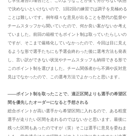
し学生連合の場合だと、このようなことが全く分からない状態
で決めないといけないので、1回2回の練習では調子を見極める
ことは難しいです。例年様々な意見が出ることを歴代の監督や
チームスタッフから聞いていたので、何か良い案がないか考え
ていました。前回の箱根でもポイント制は取っていたらしいの
ですが、そこまで厳格化していなかったので、今回は目に見え
るような形で選手たちにも予選会終わった後に選考方法も発表
し、言い訳ができない状況やチームスタッフも納得できる形で
このポイント制を選びました。チーム関係者から不満や反対意
見はでなかったので、この選考方法でよかったと思います。
――ポイント制を取ったことで、適正区間よりも選手の希望区
間を優先したオーダーになると予想される
総合ポイントが高い選手から希望区間に入れるので、ある程度
選手が走りたい区間を走れるのではないかと思います。最後に
残った区間もあったのですが（笑）そこは選手に意見を委ねま