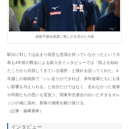
箱根予選会落選に悔しさを見せた大島
駅伝に対してはあまり得意な意識を持っていなかったという大
島も4年前の弊会による新入生インタビューでは「陸上を始め
たころから目指してきている場所」と憧れを語ってくれた。4
年越しの箱根路で「いい走りができれば、来年後輩たちにも良
い影響を与えられる」と自分だけではなく、走れなかった後輩
や同期たちの思いも背負う。関東学生連合の白いたすきをオレ
ンジの魂に染め、新春の湘南を駆け抜ける。
（記事：篠﨑勇希）
インタビュー