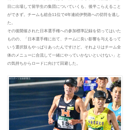
目に出場して留学生の集団についていくも、後半こらえること
ができず。チームも総合11位で4年連続伊勢路への切符を逃し
た。
その後開催された日本選手権への参加標準記録を切ってはいた
ものの、「日本選手権に出て、チームに良い影響を与えるって
いう選択肢もやっぱりあったんですけど。それよりはチーム全
体のメニューに合流して一緒にやっていかないといけない」と
の気持ちからロードに向けて回避した。