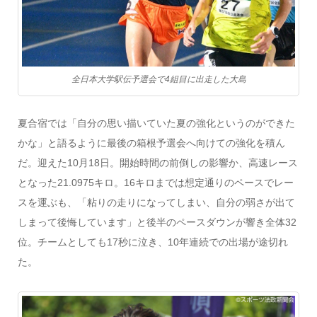
全日本大学駅伝予選会で4組目に出走した大島
夏合宿では「自分の思い描いていた夏の強化というのができた
かな」と語るように最後の箱根予選会へ向けての強化を積ん
だ。迎えた10月18日。開始時間の前倒しの影響か、高速レース
となった21.0975キロ。16キロまでは想定通りのペースでレー
スを運ぶも、「粘りの走りになってしまい、自分の弱さが出て
しまって後悔しています」と後半のペースダウンが響き全体32
位。チームとしても17秒に泣き、10年連続での出場が途切れ
た。