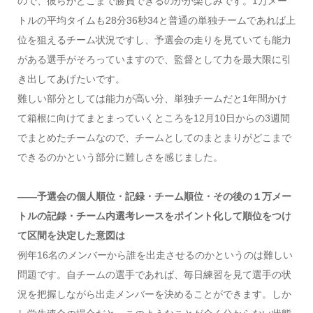
ので、彼らがどこまで勝負できるのかが楽しみです。1万メー
トルの平均タイムも28分36秒34と普通の単独チームであれば上
位を狙えるチーム状況ですし、予選会の走りを見ていても能力
がある選手がそろっていますので、監督として力を最大限に引
き出してあげたいです。
難しい部分としては能力が高い分、単独チームだと1年間かけ
て箱根に向けてまとまっていくところを12月10日からの3週間
でまとめたチームなので、チームとしてのまとまりがどこまで
できるのかという部分に難しさを感じました。
――予選会の個人順位・記録・チーム順位・その後の１万メー
トルの記録・チーム内選考レースをポイント化して順位をつけ
て区間を決定した意図は
例年16名のメンバーから誰を出走させるのかというのは難しい
問題です。自チームの選手であれば、毎日練習を見て選手の状
況を把握しながら出走メンバーを決めることができます。しか