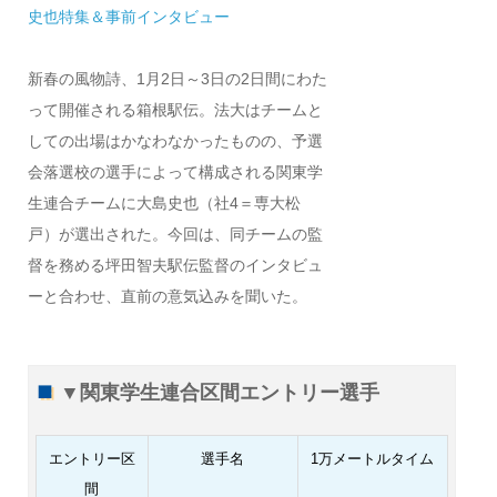
史也特集＆事前インタビュー
新春の風物詩、1月2日～3日の2日間にわた
って開催される箱根駅伝。法大はチームと
しての出場はかなわなかったものの、予選
会落選校の選手によって構成される関東学
生連合チームに大島史也（社4＝専大松
戸）が選出された。今回は、同チームの監
督を務める坪田智夫駅伝監督のインタビュ
ーと合わせ、直前の意気込みを聞いた。
▼関東学生連合区間エントリー選手
エントリー区
選手名
1万メートルタイム
間