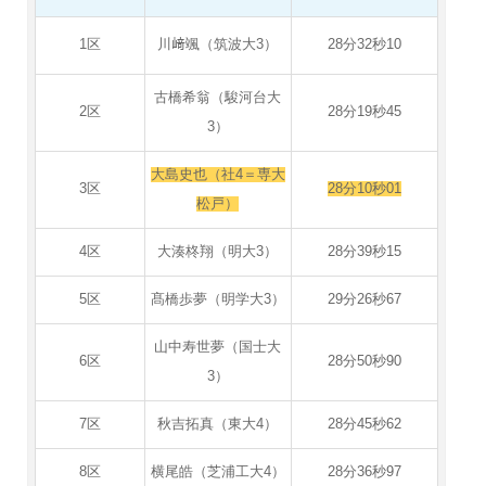
1区
川﨑颯（筑波大3）
28分32秒10
古橋希翁（駿河台大
2区
28分19秒45
3）
大島史也（社4＝専大
3区
28分10秒01
松戸）
4区
大湊柊翔（明大3）
28分39秒15
5区
髙橋歩夢（明学大3）
29分26秒67
山中寿世夢（国士大
6区
28分50秒90
3）
7区
秋吉拓真（東大4）
28分45秒62
8区
横尾皓（芝浦工大4）
28分36秒97