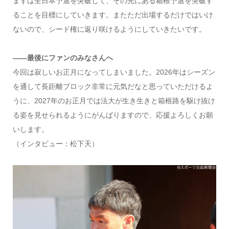
まずは全日本予選を突破して、その先にある箱根予選を突破す
ることを目標にしていきます。またただ出場するだけではいけ
ないので、シード権に返り咲けるようにしていきたいです。
――最後にファンのみなさんへ
今回は寂しいお正月になってしまいました。2026年はシーズン
を通して長距離ブロック非常に元気だなと思っていただけるよ
うに、2027年のお正月では法大が生き生きと箱根路を駆け抜け
る姿を見せられるようにがんばりますので、応援よろしくお願
いします。
（インタビュー：松下天）