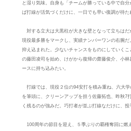
と湿り気味。自身も「チームが勝っている中で自分
ば打線が活気づくだけに、一日でも早い復調が待た
対する立大は大黒柱が大きな壁となって立ちはだか
現役最多勝をマークし、実績ナンバーワンの右腕だ。
抑え込まれた。少ないチャンスをものにしていくこ
の藤田凌司を始め、けがから復帰の齋藤俊介、小林
ースに持ち込みたい。
打線では、現役２位の94安打を積み重ね、六大学
を筆頭に、クリーンアップを担う佐藤拓也、昨秋7
く残るのが強みだ。巧打者が並ぶ打線なだけに、投
100周年の節目を迎え、５季ぶりの覇権奪回に燃