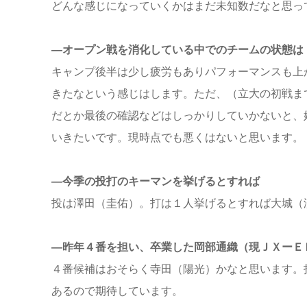
どんな感じになっていくかはまだ未知数だなと思っ
―オープン戦を消化している中でのチームの状態は
キャンプ後半は少し疲労もありパフォーマンスも上
きたなという感じはします。ただ、（立大の初戦ま
だとか最後の確認などはしっかりしていかないと、
いきたいです。現時点でも悪くはないと思います。
―今季の投打のキーマンを挙げるとすれば
投は澤田（圭佑）。打は１人挙げるとすれば大城（
―昨年４番を担い、卒業した岡部通織（現ＪＸーＥ
４番候補はおそらく寺田（陽光）かなと思います。
あるので期待しています。