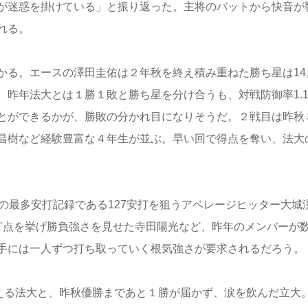
が迷惑を掛けている」と振り返った。主将のバットから快音が
れる。
る。エースの澤田圭佑は２年秋を終え積み重ねた勝ち星は14
昨年法大とは１勝１敗と勝ち星を分け合うも、対戦防御率1.1
とができるかが、勝敗の分かれ目になりそうだ。２戦目は昨秋
昌樹など経験豊富な４年生が並ぶ。早い回で得点を奪い、法大
の最多安打記録である127安打を狙うアベレージヒッター大城
打点を挙げ勝負強さを見せた寺田陽光など、昨年のメンバーが
手には一人ずつ打ち取っていく根気強さが要求されるだろう。
える法大と、昨秋優勝まであと１勝が届かず、涙を飲んだ立大