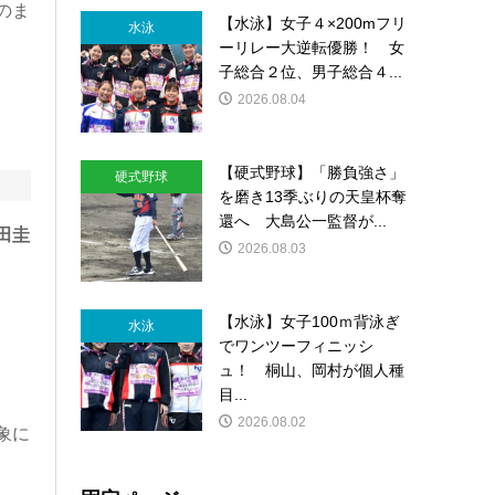
のま
【水泳】女子４×200mフリ
水泳
ーリレー大逆転優勝！ 女
子総合２位、男子総合４...
2026.08.04
【硬式野球】「勝負強さ」
硬式野球
を磨き13季ぶりの天皇杯奪
還へ 大島公一監督が...
田圭
2026.08.03
【水泳】女子100ｍ背泳ぎ
水泳
でワンツーフィニッシ
ュ！ 桐山、岡村が個人種
目...
2026.08.02
象に