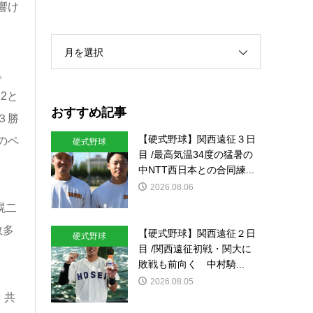
響け
月を選択
。
2と
おすすめ記事
３勝
【硬式野球】関西遠征３日
のペ
硬式野球
目 /最高気温34度の猛暑の
中NTT西日本との合同練...
2026.08.06
滉二
数多
【硬式野球】関西遠征２日
硬式野球
目 /関西遠征初戦・関大に
敗戦も前向く 中村騎...
2026.08.05
。共