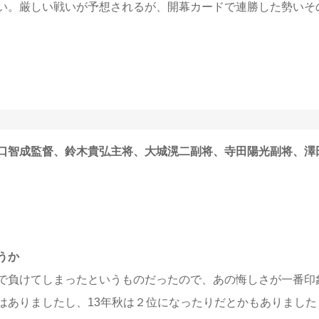
い。厳しい戦いが予想されるが、開幕カードで連勝した勢いそ
口智成監督、鈴木貴弘主将、大城滉二副将、寺田陽光副将、澤
うか
で負けてしまったというものだったので、あの悔しさが一番印
はありましたし、13年秋は２位になったりだとかもありました