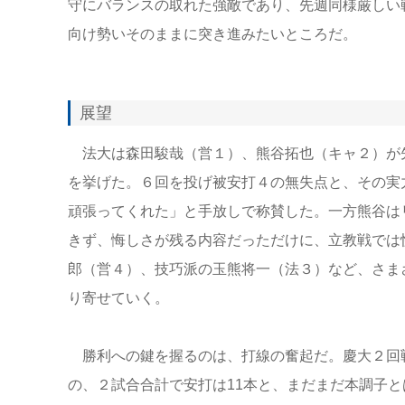
守にバランスの取れた強敵であり、先週同様厳しい
向け勢いそのままに突き進みたいところだ。
展望
法大は森田駿哉（営１）、熊谷拓也（キャ２）が
を挙げた。６回を投げ被安打４の無失点と、その実
頑張ってくれた」と手放しで称賛した。一方熊谷は
きず、悔しさが残る内容だっただけに、立教戦では
郎（営４）、技巧派の玉熊将一（法３）など、さま
り寄せていく。
勝利への鍵を握るのは、打線の奮起だ。慶大２回
の、２試合合計で安打は11本と、まだまだ本調子