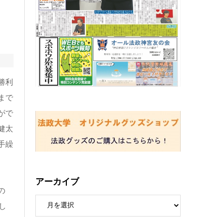
勝利
まで
がで
健太
手繰
アーカイブ
の
し