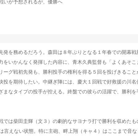
戦いが予想されるが、優勝へ
先発を務めるだろう。森田は８年ぶりとなる１年春での開幕戦
力をいかんなく発揮した内容に、青木久典監督も「よくあそこ
リーグ戦初先発も、勝利投手の権利を得る５回を投げきること
快投を期待したい。中継ぎ陣には、慶大１回戦で好救援の川名
ざまなタイプの投手が控える。終盤での彼らの活躍で、勝利を
戦では柴田圭輝（文３）の劇的なサヨナラ打で勝利を収めたも
とは言えない状態。特に主砲、畔上翔（キャ４）はここまで音な