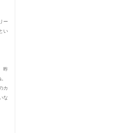
リー
とい
、昨
ね。
のカ
いな