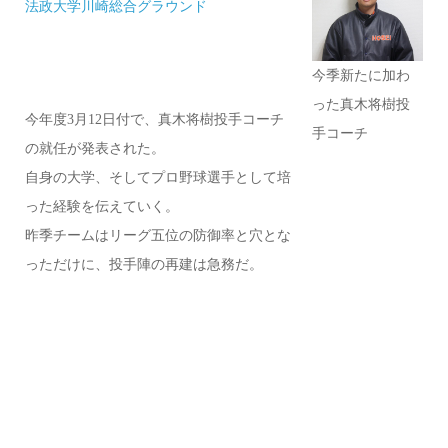
法政大学川崎総合グラウンド
今季新たに加わ
った真木将樹投
今年度
3
月
12
日付で、真木将樹投手コーチ
手コーチ
の就任が発表された。
自身の大学、そしてプロ野球選手として培
った経験を伝えていく。
昨季チームはリーグ五位の防御率と穴とな
っただけに、投手陣の再建は急務だ。