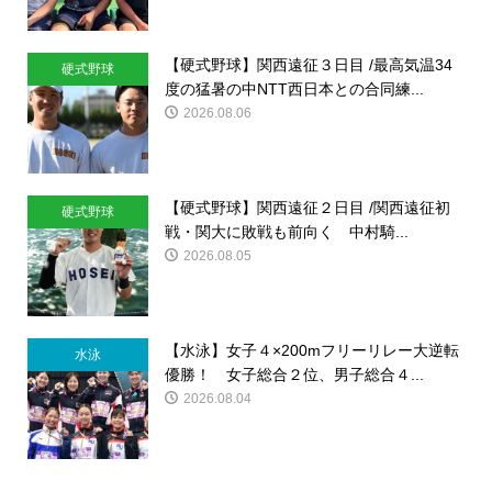
【硬式野球】関西遠征３日目 /最高気温34
硬式野球
度の猛暑の中NTT西日本との合同練...
2026.08.06
【硬式野球】関西遠征２日目 /関西遠征初
硬式野球
戦・関大に敗戦も前向く 中村騎...
2026.08.05
【水泳】女子４×200mフリーリレー大逆転
水泳
優勝！ 女子総合２位、男子総合４...
2026.08.04