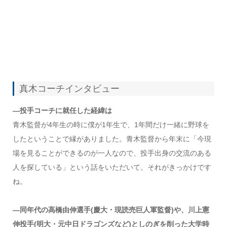
真木コーチインタビュー
―投手コーチに就任した経緯は
青木監督が4年生の時に僕が1年生で、1年間だけ一緒に野球を
したということで縁がありました。青木監督から年末に「今現
場を見ることができるのが一人なので、投手出身の交流のある
人を探している」という話をいただいて。それがきっかけです
ね。
―同年代の高橋由伸選手(慶大・現読売巨人軍監督)や、川上憲
伸投手(明大・元中日ドラゴンズなど)としのぎを削った大学時