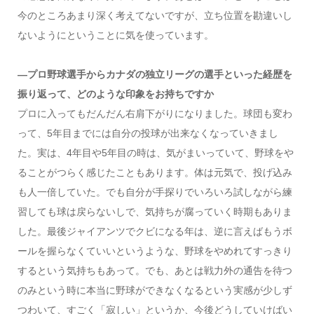
今のところあまり深く考えてないですが、立ち位置を勘違いし
ないようにということに気を使っています。
—プロ野球選手からカナダの独立リーグの選手といった経歴を
振り返って、どのような印象をお持ちですか
プロに入ってもだんだん右肩下がりになりました。球団も変わ
って、5年目までには自分の投球が出来なくなっていきまし
た。実は、4年目や5年目の時は、気がまいっていて、野球をや
ることがつらく感じたこともあります。体は元気で、投げ込み
も人一倍していた。でも自分が手探りでいろいろ試しながら練
習しても球は戻らないしで、気持ちが腐っていく時期もありま
した。最後ジャイアンツでクビになる年は、逆に言えばもうボ
ールを握らなくていいというような、野球をやめれてすっきり
するという気持ちもあって。でも、あとは戦力外の通告を待つ
のみという時に本当に野球ができなくなるという実感が少しず
つわいて、すごく「寂しい」というか、今後どうしていけばい