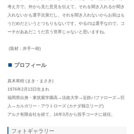
考え方で。外から見た意見を伝えて、それを聞き入れるか聞き
入れないかも選手次第だし、それを聞き入れないからお前はも
うだめだというとつもりもないです。やるのは選手なので。コ
ーチがああだこうだ言う世界じゃないと思いますね。
(取材：井手一樹)
プロフィール
真木将樹 (まき・まさき)
1976年2月13日生まれ
福岡県出身・東筑紫学園高→法政大学→近鉄バファローズ→巨
人→カルガリー・アウトローズ (カナダ独立リーグ)
アルク有限会社を経て、16年3月から投手コーチに就任。
フォトギャラリー