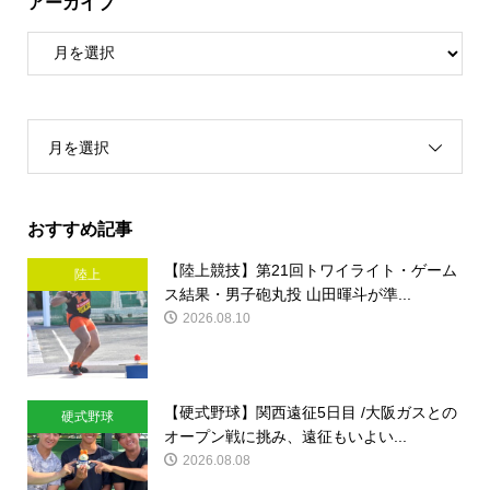
アーカイブ
月を選択
おすすめ記事
【陸上競技】第21回トワイライト・ゲーム
陸上
ス結果・男子砲丸投 山田暉斗が準...
2026.08.10
【硬式野球】関西遠征5日目 /大阪ガスとの
硬式野球
オープン戦に挑み、遠征もいよい...
2026.08.08