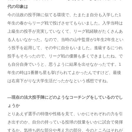
代の印象は
今の法政の投手陣に似てる環境で、たまたま自分も入学した1
年生の春からリーグ戦で投げさせてもらいました。入学当時は
上級生の投手が充実していなくて、リーグ戦経験がたくさんあ
る人もいなかった。なので、当時の山中監督が1年生2年生とい
う投手を起用して、その中に自分もいました。進級するにつれ
投手もそろったので、リーグ戦の優勝も多くできましたね。で
も自分自身でいうと、思うように結果を出せなかったです。1
年生の時は1番勝ち星も挙げられてよかったんですけど、最後
は右肩下がりな大学生活だったかなという感想ですね。
―現在の法大投手陣にどのようなコーチングをしているのでし
ょうか
とりあえず選手の特徴や性格を見て、いかにそれぞれの力を引
き出すのか、自分の持っている投球の技量をいかに試合で発揮
するか。気持ち的な部分や考え方の部分、今のところはそれが