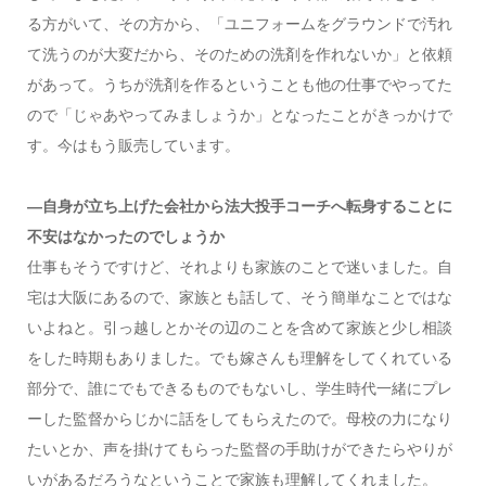
る方がいて、その方から、「ユニフォームをグラウンドで汚れ
て洗うのが大変だから、そのための洗剤を作れないか」と依頼
があって。うちが洗剤を作るということも他の仕事でやってた
ので「じゃあやってみましょうか」となったことがきっかけで
す。今はもう販売しています。
—自身が立ち上げた会社から法大投手コーチへ転身することに
不安はなかったのでしょうか
仕事もそうですけど、それよりも家族のことで迷いました。自
宅は大阪にあるので、家族とも話して、そう簡単なことではな
いよねと。引っ越しとかその辺のことを含めて家族と少し相談
をした時期もありました。でも嫁さんも理解をしてくれている
部分で、誰にでもできるものでもないし、学生時代一緒にプレ
ーした監督からじかに話をしてもらえたので。母校の力になり
たいとか、声を掛けてもらった監督の手助けができたらやりが
いがあるだろうなということで家族も理解してくれました。