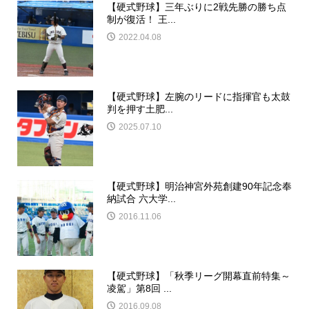
【硬式野球】三年ぶりに2戦先勝の勝ち点
制が復活！ 王...
2022.04.08
【硬式野球】左腕のリードに指揮官も太鼓
判を押す土肥...
2025.07.10
【硬式野球】明治神宮外苑創建90年記念奉
納試合 六大学...
2016.11.06
【硬式野球】「秋季リーグ開幕直前特集～
凌駕」第8回 ...
2016.09.08