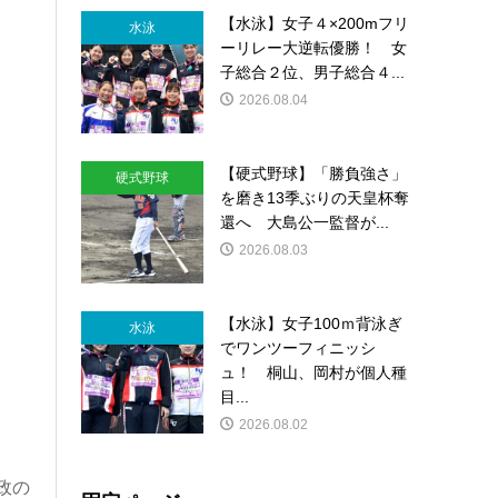
【水泳】女子４×200mフリ
水泳
ーリレー大逆転優勝！ 女
子総合２位、男子総合４...
2026.08.04
【硬式野球】「勝負強さ」
硬式野球
を磨き13季ぶりの天皇杯奪
還へ 大島公一監督が...
2026.08.03
【水泳】女子100ｍ背泳ぎ
水泳
でワンツーフィニッシ
ュ！ 桐山、岡村が個人種
目...
2026.08.02
政の