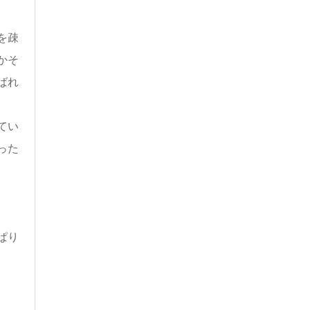
を疎
かそ
ばれ
てい
った
ぱり