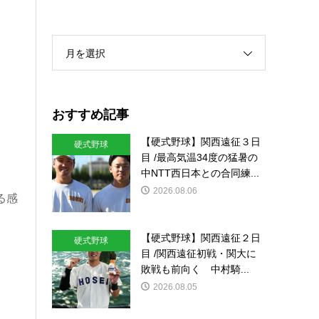
月を選択
おすすめ記事
【硬式野球】関西遠征３日
硬式野球
目 /最高気温34度の猛暑の
中NTT西日本との合同練...
2026.08.06
る感
【硬式野球】関西遠征２日
硬式野球
目 /関西遠征初戦・関大に
敗戦も前向く 中村騎...
2026.08.05