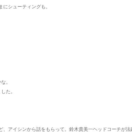
まにシューティングも。
かな。
ました。
ど、アイシンから話をもらって。鈴木貴美一ヘッドコーチが法