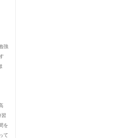
勉強
す
ま
高
練習
間を
って