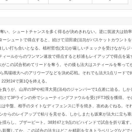
て奪い、シュートチャンスを多く得るが決めきれない。逆に筑波大は効率
ターシュートで得点すると、続けて沼田凌(法3)がバスケットカウント
しい打ち合いとなる。植村哲也(文1)が厳しいチェックを受けながらジ
ティールからのワンマン速攻で得点すると杉浦もレイアップで得点を返
、法大がこの試合初めてリードを奪う。その後も法大はスティールを奪って
ら馬場雄大へのアリウープなどを決め応戦。それでも法大1点リードで
22対24で第1Qを終える。
負うが、山岸の3Pや松澤大晃(法4)のジャンパーで1点差に迫る。しか
続けて3Pラインの外でシューティングファウルを受けFT3投を獲得。そ
大は中盤、相手のタイトなディフェンスに手を焼き、攻めあぐねる。そ
ブインからのレイアップで粘りを見せる。しかしまたも坂東が法大に立ち塞
を揺らし、ブザービート。38対47と9点のビハインドで試合を折り返す
も影響してか、この試合の法大はどこか精彩を欠きトラベリングなどで