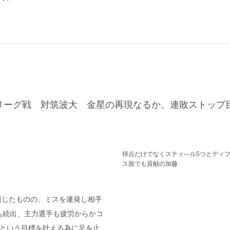
リーグ戦 対筑波大 金星の再現なるか。連敗ストップ
得点だけでなくスティ―ル5つとディ
ス面でも貢献の加藤
演じたものの、ミスを連発し相手
も続出、主力選手も疲労からかコ
」という目標を叶える為に足を止