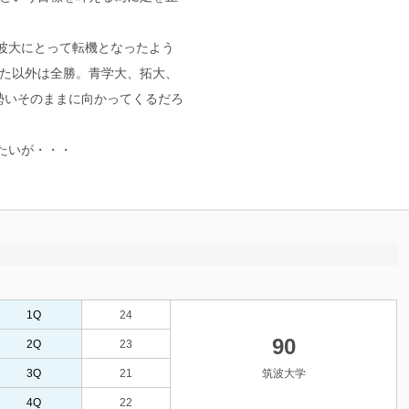
波大にとって転機となったよう
れた以外は全勝。青学大、拓大、
勢いそのままに向かってくるだろ
たいが・・・
1Q
24
90
2Q
23
3Q
21
筑波大学
4Q
22