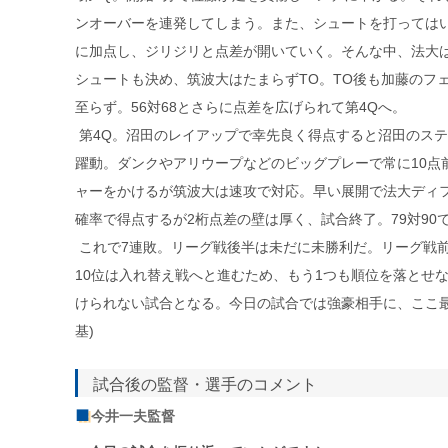
ンオーバーを連発してしまう。また、シュートを打っては
に加点し、ジリジリと点差が開いていく。そんな中、法大は
シュートも決め、筑波大はたまらずTO。TO後も加藤のフ
至らず。56対68とさらに点差を広げられて第4Qへ。
第4Q。沼田のレイアップで幸先良く得点すると沼田のス
躍動。ダンクやアリウープなどのビッグプレーで常に10点
ャーをかけるが筑波大は速攻で対応。早い展開で法大ディ
確率で得点するが2桁点差の壁は厚く、試合終了。79対90
これで7連敗。リーグ戦後半は未だに未勝利だ。リーグ戦前
10位は入れ替え戦へと進むため、もう1つも順位を落とせ
けられない試合となる。今日の試合では強豪相手に、ここ最
基)
試合後の監督・選手のコメント
今井一夫監督