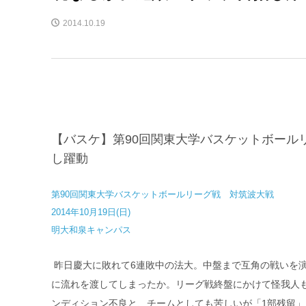
2014.10.19
【バスケ】第90回関東大学バスケットボール
し躍動
第90回関東大学バスケットボールリーグ戦 対筑波大戦
2014年10月19日(日)
明大和泉キャンパス
昨日慶大に敗れて6連敗中の法大。中盤まで互角の戦いを
に流れを渡してしまったか。リーグ戦終盤にかけて怪我人
ンディション不良と、チームとしても苦しいが「1部残留