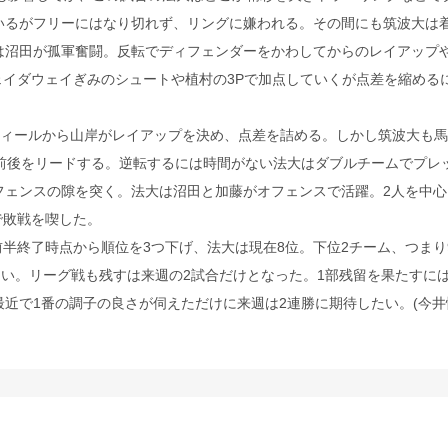
いるがフリーにはなり切れず、リングに嫌われる。その間にも筑波大は
沼田が孤軍奮闘。反転でディフェンダーをかわしてからのレイアップや
ェイダウェイぎみのシュートや植村の3Pで加点していくが点差を縮める
ティールから山岸がレイアップを決め、点差を詰める。しかし筑波大も馬
前後をリードする。逆転するには時間がない法大はダブルチームでプレ
フェンスの隙を突く。法大は沼田と加藤がオフェンスで活躍。2人を中心
で敗戦を喫した。
半終了時点から順位を3つ下げ、法大は現在8位。下位2チーム、つまり
ない。リーグ戦も残すは来週の2試合だけとなった。1部残留を果たすに
近で1番の調子の良さが伺えただけに来週は2連勝に期待したい。(今井