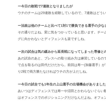
ー今日の敗戦で7連敗となりましたが
ウチのチームは29連敗を経験しているので、7連敗はどう
ー法政は他のチームと比べて1対1で勝負できる選手の少な
その通りだよね。変に気をつかっていると思います。チー
グに向かわないとディフェンスも楽ですしね。
ー次の試合は気の緩みから延長戦になってしまった専修と
あの試合のあと、プレスへの取り組み方は練習しているの
で点を取るのは田代だけだから。前回は寿一(加藤選手）
り2戦で両方勝たなければウチの方が上だしね。
ー今日の試合でも1年生の上山選手の出場機会がありまし
あいつはディフェンスでは寿一や沼田とかわらないぐらい
はオフェンスでのポジショニングだけなんだよね。オフェ