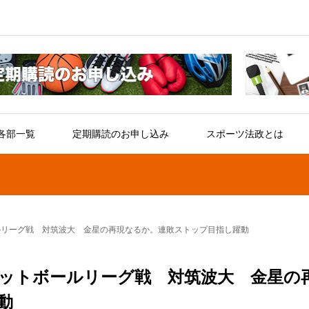
各部一覧
定期購読のお申し込み
スポーツ法政とは
ルリーグ戦 対筑波大 金星の再現なるか。連敗ストップ目指し躍動
ケットボールリーグ戦 対筑波大 金星の
動