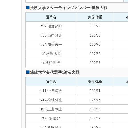
法政大学スターティングメンバー:筑波大戦
選手名
身長/体重
#67 佐藤 翔耶
181/78
#35 山岸 玲太
178/68
#24 加藤 寿一
190/75
#5 松澤 大晃
197/82
#16 沼田 凌
190/85
法政大学交代選手:筑波大戦
選手名
身長/体重
#11 中野 広大
182/71
#14 植村 哲也
175/75
#25 上山 敦士
185/80
#31 安達 幹
187/87
#34 萩原 陵太
190/75