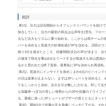
戦評
第1Q。法大は試合開始からオフェンスリバウンドを続け
加点していく。法大の最初の得点は山岸玲太(営3)。フロー
るなど法大もリズムに乗り始める。ここからは両チームの激
パーを決めると筑波大の杉浦佑成が3Pを沈める。沼田がス
残り3分を過ぎたところ、佐藤翔耶(文2)の3Pが決まり
の速攻で得点を重ね6点をリードするが筑波大も笹山貴哉か
るかと思われたQ終了直前、坂東拓に3Pを決められ再逆転。
第2Q。筑波大にインサイドを攻めこまれ6点のビハインドを
の日は坂東が止まらない。まずは3Pシュートを決めると、
てをしっかりと決め、法大を引き離しにかかる。対して法
も加藤寿一(文3)の苦しい体勢からの3Pや佐藤のドライ
る。最後に放った3Pシュートがブザーの音とともにネット
第3Q。開始2分で佐藤が足を負傷しベンチに下がる。それ