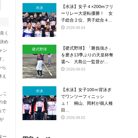
【水泳】女子４×200mフリ
水泳
ーリレー大逆転優勝！ 女
子総合２位、男子総合４...
2026.08.04
良く
を決め
【硬式野球】「勝負強さ」
硬式野球
ャン
を磨き13季ぶりの天皇杯奪
す。
還へ 大島公一監督が...
から
2026.08.03
終え
【水泳】女子100ｍ背泳ぎ
水泳
しこ
でワンツーフィニッシ
の全
ュ！ 桐山、岡村が個人種
目...
れで
2026.08.02
が
。
ター