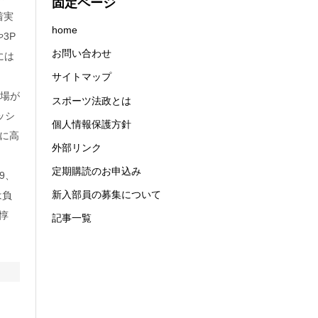
固定ページ
着実
home
3P
お問い合わせ
には
サイトマップ
場が
スポーツ法政とは
ッシ
個人情報保護方針
に高
外部リンク
定期購読のお申込み
9、
新入部員の募集について
は負
惇
記事一覧