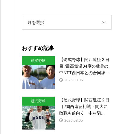
月を選択
おすすめ記事
【硬式野球】関西遠征３日
硬式野球
目 /最高気温34度の猛暑の
中NTT西日本との合同練...
2026.08.06
【硬式野球】関西遠征２日
硬式野球
目 /関西遠征初戦・関大に
敗戦も前向く 中村騎...
2026.08.05