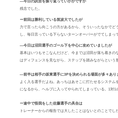
―今日の試合を振り返っていかがですか
残念でした。
ー前回は勝利している筑波大でしたが
力で言ったら向こうの方があるから、そういったなかでど
し、毎日言っている下らないターンオーバーがでてしまっ
―今日は沼田選手のゴール下を中心に攻めていましたが
基本はいつもそこなんだけど、今までは沼田が落ち着きの
はディフェンスを見ながら、ステップを踏みながらという
―前半は相手の坂東選手に3Pを決められる場面が多々あり
よく入る選手だよね。あっちはあそこに打たせるシステムを
になるから、ヘルプに入ってやられてしまっている。1対1
ー途中で怪我をした佐藤選手の具合は
トレーナーからの報告では大したことはないとのことでし