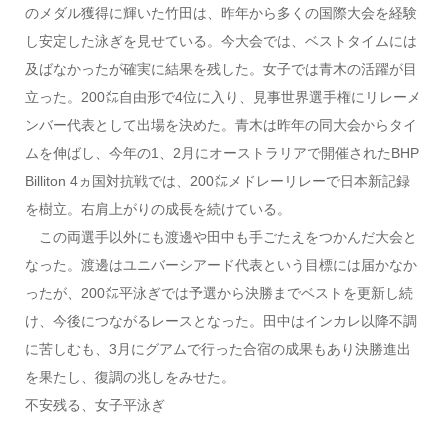
のメダル獲得に輝いた竹田は、昨年から多くの国際大会を経験
し安定した泳ぎを見せている。今大会では、ベストタイムには
及ばなかったが確実に結果を残した。女子では青木の活躍が目
立った。200㍍自由形で4位に入り、見事世界選手権にリレーメ
ンバー代表として出場を決めた。青木は昨年の同大会からタイ
ムを伸ばし、今年の1、2月にオーストラリアで開催されたBHP
Billiton 4ヵ国対抗戦では、200㍍メドレーリレーで日本新記録
を樹立。右肩上がりの成長を続けている。
この両選手以外にも渡邊や田中も手ごたえをつかんだ大会と
なった。渡邊はユニバーシアード代表という目標には届かなか
ったが、200㍍平泳ぎでは予選から決勝までベストを更新し続
け、今後につながるレースとなった。田中はインカレ以降不調
に苦しむも、3月にグアムで行った合宿の成果もあり決勝進出
を果たし、復調の兆しをみせた。
不安残る、女子平泳ぎ