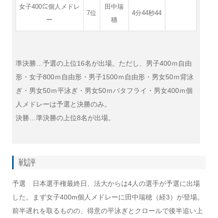
女子400㍍個人メドレ
田中瑞
7位
4分44秒44
ー
穗
準決勝…予選の上位16名が出場。ただし、男子400ｍ自由
形・女子800ｍ自由形・男子1500ｍ自由形・男女50ｍ背泳
ぎ・男女50ｍ平泳ぎ・男女50ｍバタフライ・男女400ｍ個
人メドレーは予選と決勝のみ。
決勝…準決勝の上位8名が出場。
戦評
予選
日本選手権最終日、法大からは4人の選手が予選に出場
した。まず女子400m個人メドレーに田中瑞穂（経3）が登場。
前半遅れを取るものの、得意の平泳ぎとクロールで後半追い上