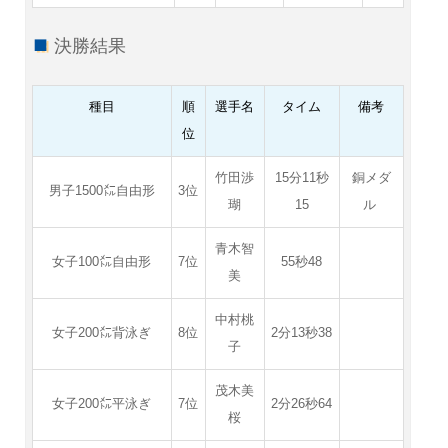
決勝結果
種目
順
選手名
タイム
備考
位
竹田渉
15分11秒
銅メダ
男子1500㍍自由形
3位
瑚
15
ル
青木智
女子100㍍自由形
7位
55秒48
美
中村桃
女子200㍍背泳ぎ
8位
2分13秒38
子
茂木美
女子200㍍平泳ぎ
7位
2分26秒64
桜