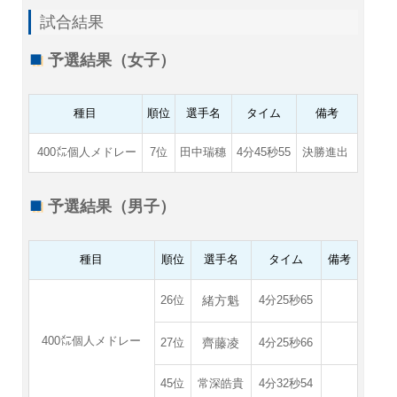
試合結果
予選結果（女子）
種目
順位
選手名
タイム
備考
400㍍個人メドレー
7位
田中瑞穗
4分45秒55
決勝進出
予選結果（男子）
種目
順位
選手名
タイム
備考
緒方魁
26位
4分25秒65
400㍍個人メドレー
齊藤凌
27位
4分25秒66
45位
常深皓貴
4分32秒54