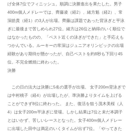
げ全体7位でフィニッシュ。順調に決勝進出を果たした。男子
400m個人メドレーでは、齊藤凌（経2）、緒方魁（経2）、常
深皓貴（経1）の3人が出場。齊藤は課題であった背泳ぎと平泳
ぎに最後まで苦しめられ27位。緒方は26位と納得のいく順位で
はなかったものの、「ベスト近くの泳ぎができた」と手応えも
つかんでいる。ルーキーの常深はジュニアオリンピックの出場
経験があり期待が懸かったが、自己ベストを約8秒も下回り45
位。不完全燃焼に終わった
。
決勝
この日の法大は決勝に5名の選手が出場。 女子200m背泳ぎで
は中村桃子（経4）が出場したが、準決勝よりタイムを上げる
ことができず8位に終わった。 また、復活を狙う茂木美桜（人
4）は女子200m平泳ぎに登場。しかし結果は7位と未だ本調子
とはいかず、苦しいレースとなった。女子400m個人メドレー
に出場した田中は満足のいくタイムが出ず7位。「やってきた