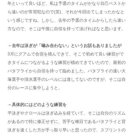
年といって良いほど、私は予選のタイムがかなり自己ベストか
ら遠いのが常習犯なので(笑)、それが今回出てしまったかなと
いう感じですね。しかし、去年の予選のタイムからしたら速い
方なので、そこは午後に自信を持って泳げればなと思います。
－去年は泳ぎが「噛み合わない」というお話もありましたが
3月にグアムで合宿を積んできて、そこで初めて良い練習がで
きタイムにつながるような練習が積めてきていたので、最初の
バタフライから自信を持って臨めました。バタフライの速い大
塚選手や清水選手のレベルには達してないのですが、そこは自
分のレースに集中しようと。
－具体的にはどのような練習を
平泳ぎやクロールは泳ぎ込みを経ていて、そこは自分のリズム
があるので特に修正せずに、苦手な種目であるバタフライと背
泳ぎを速くした方が手っ取り早いと思ったので、スプリントの