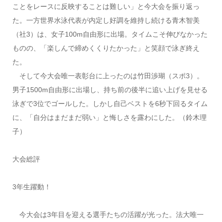
ことをレースに反映することは難しい」と今大会を振り返っ
た。一方世界水泳代表が内定し好調を維持し続ける青木智美
（社3）は、女子100m自由形に出場。タイムこそ伸びなかった
ものの、「楽しんで締めくくりたかった」と笑顔で泳ぎ終え
た。
そして今大会唯一表彰台に上ったのは竹田渉瑚（スポ3）。
男子1500m自由形に出場し、持ち前の後半に追い上げを見せる
泳ぎで3位でゴールした。しかし自己ベストを6秒下回るタイム
に、「自分はまだまだ弱い」と悔しさを露わにした。（鈴木理
子
）
大会総評
3年生躍動！
今大会は3年目を迎える選手たちの活躍が光った。法大唯一