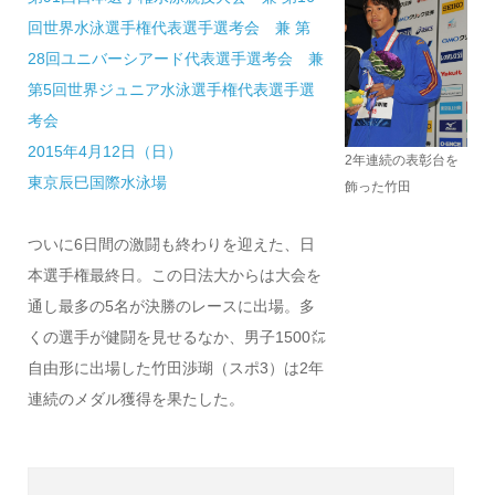
回世界水泳選手権代表選手選考会 兼 第
28回ユニバーシアード代表選手選考会 兼
第5回世界ジュニア水泳選手権代表選手選
考会
2015年4月12
日（日）
2年連続の表彰台を
東京辰巳国際水泳場
飾った竹田
ついに6日間の激闘も終わりを迎えた、日
本選手権最終日。この日法大からは大会を
通し最多の5名が決勝のレースに出場。多
くの選手が健闘を見せるなか、男子1500㍍
自由形に出場した竹田渉瑚（スポ3）は2年
連続のメダル獲得を果たした。