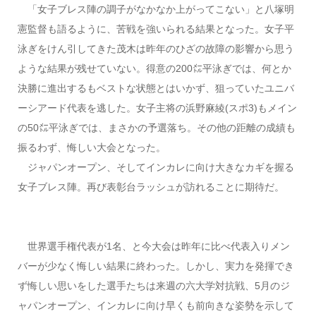
「女子ブレス陣の調子がなかなか上がってこない」と八塚明
憲監督も語るように、苦戦を強いられる結果となった。女子平
泳ぎをけん引してきた茂木は昨年のひざの故障の影響から思う
ような結果が残せていない。得意の200㍍平泳ぎでは、何とか
決勝に進出するもベストな状態とはいかず、狙っていたユニバ
ーシアード代表を逃した。女子主将の浜野麻綾(スポ3)もメイン
の50㍍平泳ぎでは、まさかの予選落ち。その他の距離の成績も
振るわず、悔しい大会となった。
ジャパンオープン、そしてインカレに向け大きなカギを握る
女子ブレス陣。再び表彰台ラッシュが訪れることに期待だ。
世界選手権代表が1名、と今大会は昨年に比べ代表入りメン
バーが少なく悔しい結果に終わった。しかし、実力を発揮でき
ず悔しい思いをした選手たちは来週の六大学対抗戦、5月のジ
ャパンオープン、インカレに向け早くも前向きな姿勢を示して