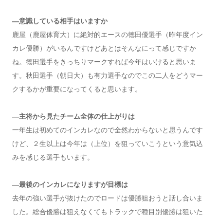
―意識している相手はいますか
鹿屋（鹿屋体育大）に絶対的エースの徳田優選手（昨年度イン
カレ優勝）がいるんですけどあとはそんなにって感じですか
ね。徳田選手をきっちりマークすれば今年はいけると思いま
す。秋田選手（朝日大）も有力選手なのでこの二人をどうマー
クするかが重要になってくると思います。
―主将から見たチーム全体の仕上がりは
一年生は初めてのインカレなので全然わからないと思うんです
けど、２生以上は今年は（上位）を狙っていこうという意気込
みを感じる選手もいます。
―最後のインカレになりますが目標は
去年の強い選手が抜けたのでロードは優勝狙おうと話し合いま
した。総合優勝は狙えなくてもトラックで種目別優勝は狙いた