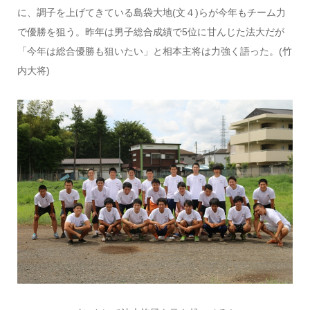
に、調子を上げてきている島袋大地(文４)らが今年もチーム力
で優勝を狙う。昨年は男子総合成績で5位に甘んじた法大だが
「今年は総合優勝も狙いたい」と相本主将は力強く語った。(竹
内大将)