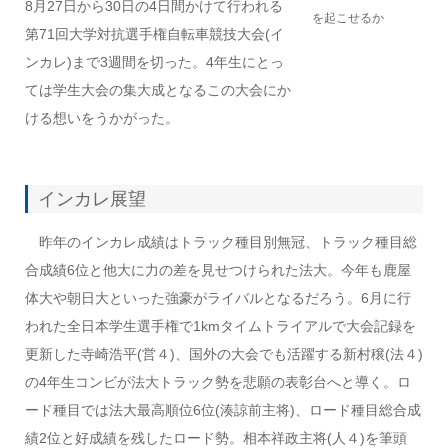
8月27日から30日の4日間かけて行われる
を起こせるか
第71回大学対抗選手権自転車競技大会(イ
ンカレ)まで3週間を切った。4年生にとっ
ては学生大会の集大成となるこの大会にか
ける想いをうかがった。
インカレ展望
昨年のインカレ成績はトラック種目別無冠、トラック種目総
合成績6位と他大に力の差を見せつけられた法大。今年も鹿屋
体大や朝日大といった強豪がライバルとなるだろう。6月に行
われた全日本学生選手権で1kmタイムトライアルで大会記録を
更新した寺崎浩平(営４)、国外の大会でも活躍する新村穣(法４)
の4年生コンビが法大トラック勢を悲願の表彰台へと導く。ロ
ード種目では法大最高順位6位(湊諒前主将)、ロード種目総合成
績2位と好成績を残したロード勢。相本祥政主将(人４)を筆頭