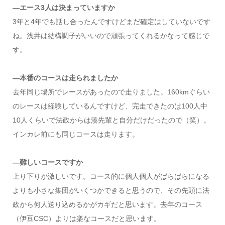
―エース3人は決まっていますか
3年と4年でも話し合ったんですけどまだ確定はしていないです
ね。浅井は結構調子がいいので頑張ってくれるかなって感じで
す。
―本番のコースは走られましたか
去年同じ場所でレースがあったので走りました。160kmぐらい
のレースは経験しているんですけど、完走できたのは100人中
10人くらいで法政からは湊先輩と自分だけだったので（笑）。
インカレ前にも同じコースは走ります。
―難しいコースですか
上り下りが激しいです。コース的に個人個人がばらばらになる
よりも小さな集団がいくつかできると思うので、その先頭に法
政から何人送り込めるかがカギだと思います。去年のコース
（伊豆CSC）よりは楽なコースだと思います。