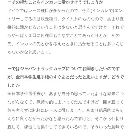
ーその得たことをインカレに活かせそうでしょうか
ドイツではレース種目が多かったので、今回(インカレで)エン
トリーしてるのは競走種目、タイム系のものなので、あまり直
接的に活かせるということは少ないと思うんですけど、それで
もやっぱり１日に何種目もこなすことであったりとか、その
先、インカレの先とかを考えたときに活かせることは多いんじ
ゃないかなと思います。
ーではジャパントラックカップについてお聞きしたいのです
が、全日本学生選手権のすぐあとだったと思いますが、どうで
したか
全日本学生選手権が、あまり自分の思っていたような結果につ
ながらなくて、気持ち的にまいってたんですけど…開き直って
何も考えずに純粋にレースに徹しました。あまり結果的にもそ
んなに良くなかったかなと思ったんですけど、そこから仕切り
直して、練習にも集中してできているので。そういった意味で