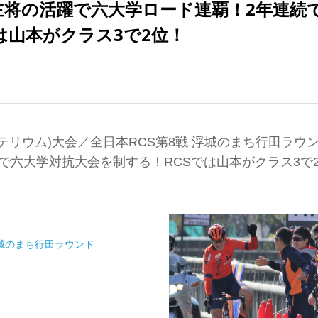
主将の活躍で六大学ロード連覇！2年連続
は山本がクラス3で2位！
テリウム)大会／全日本RCS第8戦 浮城のまち行田ラウ
で六大学対抗大会を制する！RCSでは山本がクラス3で
浮城のまち行田ラウンド