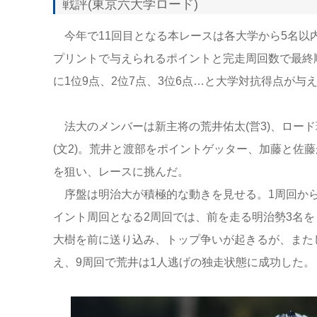
戦評(東京六大学ロード)
今年で11回目となる本レースは各大学から5名以内
プリントで与えられるポイントと完走周回数で最終
に1位9点、2位7点、3位6点…と大学対抗得点が
法大のメンバーは新主将の荒井佑太(営3)、ロード班新
(文2)。荒井と渡部をポイントゲッター、加藤と佐
を狙い、レースに挑んだ。
序盤は明治大が積極的な動きを見せる。1周回から
イント周回となる2周回では、前を走る明治勢3名を
大樹を前に送り込み、トップ争いが起きるが、また
え、9周回で荒井は1人逃げの独走状態に成功した。