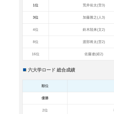
1位
荒井佑太(営3)
3位
加藤雅之(人3)
4位
鈴木陸来(文2)
8位
渡部将太(営2)
16位
佐藤遼(経2)
六大学ロード 総合成績
順位
優勝
2位