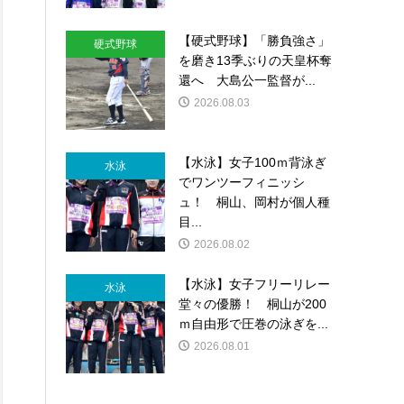
【硬式野球】「勝負強さ」
硬式野球
を磨き13季ぶりの天皇杯奪
還へ 大島公一監督が...
2026.08.03
【水泳】女子100ｍ背泳ぎ
水泳
でワンツーフィニッシ
ュ！ 桐山、岡村が個人種
目...
2026.08.02
【水泳】女子フリーリレー
水泳
堂々の優勝！ 桐山が200
ｍ自由形で圧巻の泳ぎを...
2026.08.01