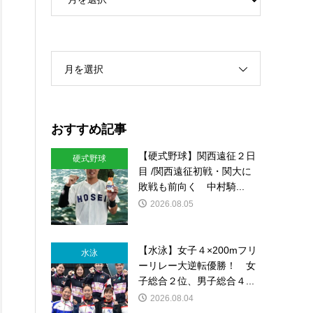
月を選択
おすすめ記事
【硬式野球】関西遠征２日
硬式野球
目 /関西遠征初戦・関大に
敗戦も前向く 中村騎...
2026.08.05
【水泳】女子４×200mフリ
水泳
ーリレー大逆転優勝！ 女
子総合２位、男子総合４...
2026.08.04