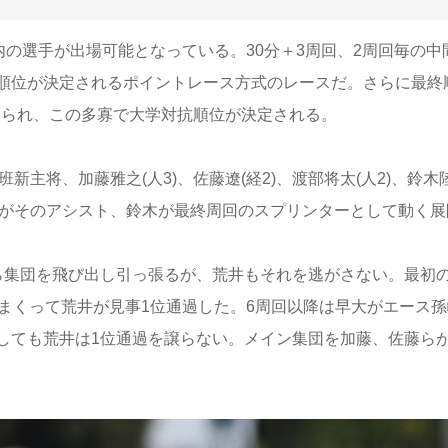
の選手が出場可能となっている。30分＋3周回、2周回毎の中
順位が決定されるポイントレース方式のレースだ。さらに最終
与えられ、この多寡で大学対抗順位が決定される。
主将、加藤雅之(人3)、佐藤遼(経2)、渡部将太(人2)、鈴木
藤がそのアシスト、鈴木が最終周回のスプリンターとして動く展
集団を飛び出し引っ張るが、荒井もそれを逃がさない。最初
まくって荒井が見事1位通過した。6周回以降は早大がエース孫
しても荒井は1位通過を譲らない。メイン集団を加藤、佐藤ら