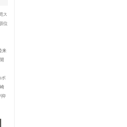
間ス
順位
陸来
開
のポ
崎
が抑