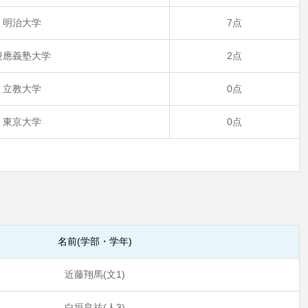
明治大学
7点
慶應義塾大学
2点
立教大学
0点
東京大学
0点
名前(学部・学年)
近藤翔馬(文1)
白垣良祐(人3)