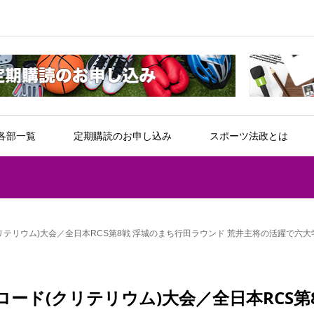
各部一覧
定期購読のお申し込み
スポーツ法政とは
リテリウム)大会／全日本RCS第8戦 浮城のまち行田ラウンド 荒井主将の活躍で六
ード(クリテリウム)大会／全日本RCS第