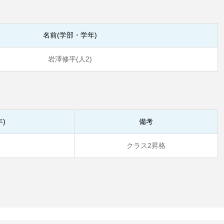
名前(学部・学年)
岩澤修平(人2)
)
備考
)
クラス2昇格