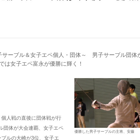
子サーブル＆女子エペ個人・団体～ 男子サーブル団体
戦では女子エペ富永が優勝に輝く！
。個人戦の直後に団体戦が行
ル団体が大会連覇、女子エペ
優勝した男子サーブルの主将、安藤
ーブルの大崎が3位、女子エ