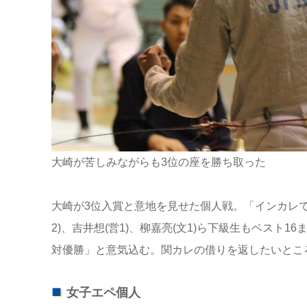
大崎が苦しみながらも3位の座を勝ち取った
大崎が3位入賞と意地を見せた個人戦。「インカレ
2)、吉井想(営1)、柳嘉亮(文1)ら下級生もベス
対優勝」と意気込む。関カレの借りを返したいところ
女子エペ個人