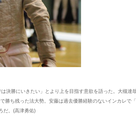
では決勝にいきたい」とより上を目指す意欲を語った。大槻達哉
ト16まで勝ち残った法大勢。安藤は過去優勝経験のないインカレで
だ。(高津勇佑)