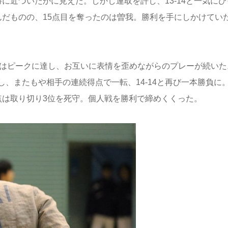
勝に近づいたかに見えた。しかし連取を許し、13-14と一気にひ
んだものの、15点目を奪ったのは曽我。勝利を手にしかけてい
労はピークに達し、お互いに表情を歪めながらのプレーが続いた
し、またもや相手の連続得点で一転、14-14と再び一本勝負に
点は取り切り3位を死守。個人戦を勝利で締めくくった。