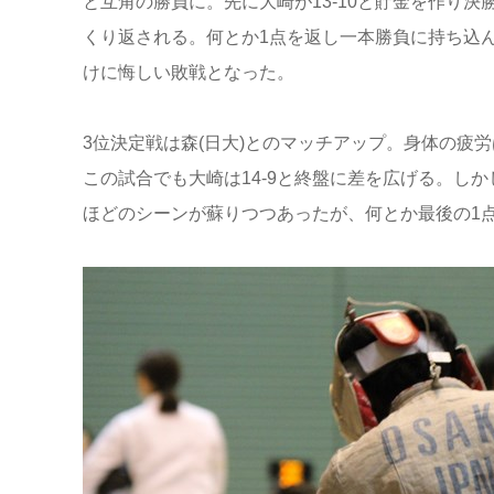
と互角の勝負に。先に大崎が13-10と貯金を作り決
くり返される。何とか1点を返し一本勝負に持ち込
けに悔しい敗戦となった。
3位決定戦は森(日大)とのマッチアップ。身体の疲
この試合でも大崎は14-9と終盤に差を広げる。しか
ほどのシーンが蘇りつつあったが、何とか最後の1