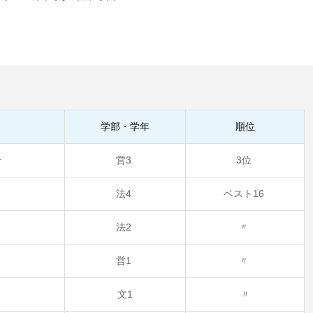
手
学部・学年
順位
一
営3
3位
平
法4
ベスト16
哉
法2
〃
営1
〃
文1
〃