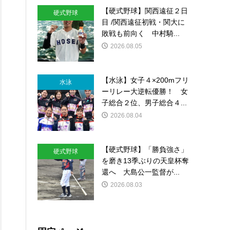
【硬式野球】関西遠征２日
硬式野球
目 /関西遠征初戦・関大に
敗戦も前向く 中村騎...
2026.08.05
【水泳】女子４×200mフリ
水泳
ーリレー大逆転優勝！ 女
子総合２位、男子総合４...
2026.08.04
【硬式野球】「勝負強さ」
硬式野球
を磨き13季ぶりの天皇杯奪
還へ 大島公一監督が...
2026.08.03