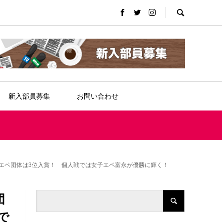
新入部員募集
お問い合わせ
エペ団体は3位入賞！ 個人戦では女子エペ富永が優勝に輝く！
団
で