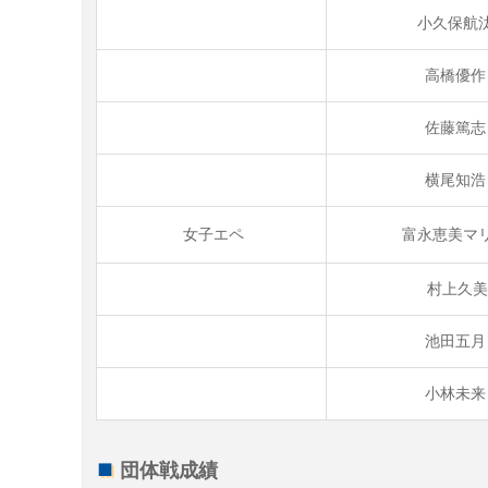
小久保航
高橋優
佐藤篤
横尾知
女子エペ
富永恵美マ
村上久
池田五
小林未
団体戦成績