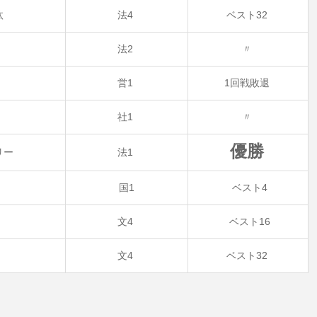
汰
法4
ベスト32
作
法2
〃
志
営1
1回戦敗退
浩
社1
〃
優勝
リー
法1
美
国1
ベスト4
月
文4
ベスト16
来
文4
ベスト32