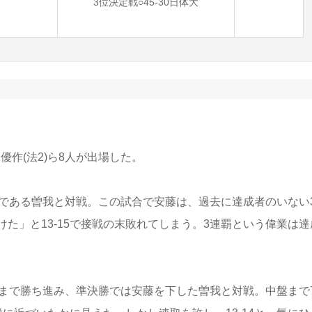
3位決定戦○45-30日体大
優作(法2)ら8人が出場した。
格である曽我と対戦。この試合で安藤は、過去に達成者のいない
た」と13-15で接戦の末敗れてしまう。3連覇という偉業は達
まで勝ち進み、準決勝では安藤を下した曽我と対戦。中盤まで7