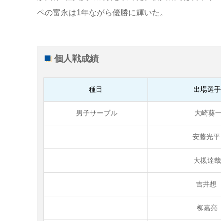
ペの富永は1年ながら優勝に輝いた。
個人戦成績
種目
出場選
男子サーブル
大崎葵
安藤光
大槻達
吉井想
柳嘉亮