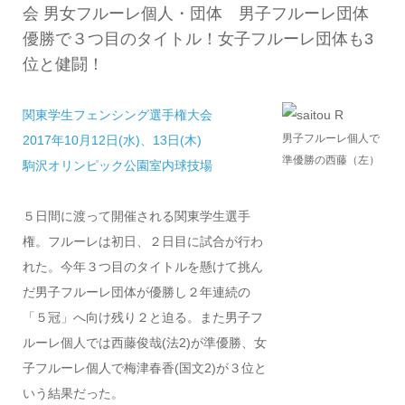
会 男女フルーレ個人・団体 男子フルーレ団体
優勝で３つ目のタイトル！女子フルーレ団体も3
位と健闘！
関東学生フェンシング選手権大会
男子フルーレ個人で
2017年10月12日(水)、13日(木)
準優勝の西藤（左）
駒沢オリンピック公園室内球技場
５日間に渡って開催される関東学生選手
権。フルーレは初日、２日目に試合が行わ
れた。今年３つ目のタイトルを懸けて挑ん
だ男子フルーレ団体が優勝し２年連続の
「５冠」へ向け残り２と迫る。また男子フ
ルーレ個人では西藤俊哉(法2)が準優勝、女
子フルーレ個人で梅津春香(国文2)が３位と
いう結果だった。