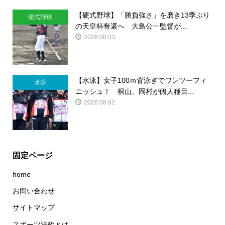
【硬式野球】「勝負強さ」を磨き13季ぶり
硬式野球
の天皇杯奪還へ 大島公一監督が...
2026.08.03
【水泳】女子100ｍ背泳ぎでワンツーフィ
水泳
ニッシュ！ 桐山、岡村が個人種目...
2026.08.02
固定ページ
home
お問い合わせ
サイトマップ
スポーツ法政とは