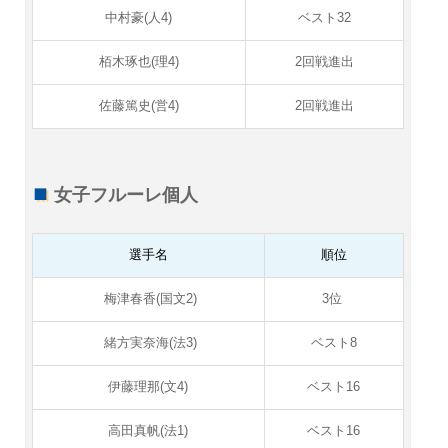
中村豪(人4)
ベスト32
栢木琢也(理4)
2回戦進出
佐藤篤史(営4)
2回戦進出
女子フルーレ個人
選手名
順位
梅津春香(国文2)
3位
緒方実奈海(法3)
ベスト8
伊藤理那(文4)
ベスト16
高田真帆(法1)
ベスト16