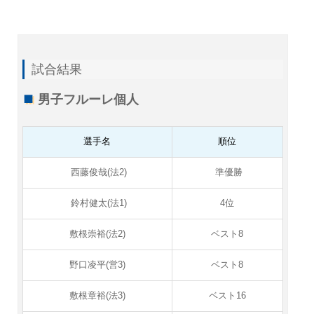
試合結果
男子フルーレ個人
選手名
順位
西藤俊哉(法2)
準優勝
鈴村健太(法1)
4位
敷根崇裕(法2)
ベスト8
野口凌平(営3)
ベスト8
敷根章裕(法3)
ベスト16