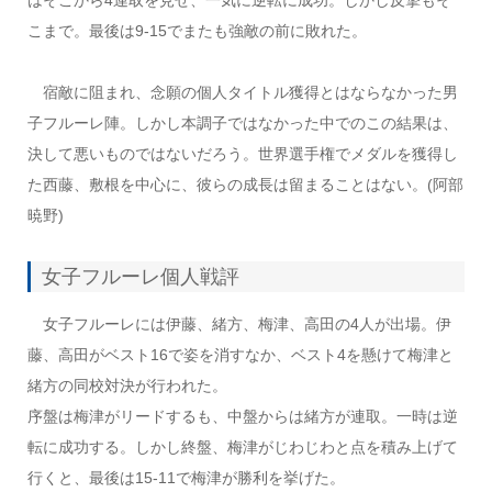
こまで。最後は9-15でまたも強敵の前に敗れた。
宿敵に阻まれ、念願の個人タイトル獲得とはならなかった男
子フルーレ陣。しかし本調子ではなかった中でのこの結果は、
決して悪いものではないだろう。世界選手権でメダルを獲得し
た西藤、敷根を中心に、彼らの成長は留まることはない。(阿部
暁野)
女子フルーレ個人戦評
女子フルーレには伊藤、緒方、梅津、高田の4人が出場。伊
藤、高田がベスト16で姿を消すなか、ベスト4を懸けて梅津と
緒方の同校対決が行われた。
序盤は梅津がリードするも、中盤からは緒方が連取。一時は逆
転に成功する。しかし終盤、梅津がじわじわと点を積み上げて
行くと、最後は15-11で梅津が勝利を挙げた。