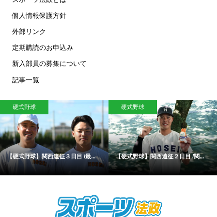
個人情報保護方針
外部リンク
定期購読のお申込み
新入部員の募集について
記事一覧
硬式野球
硬式野球
【硬式野球】関西遠征３日目 /最...
【硬式野球】関西遠征２日目 /関...