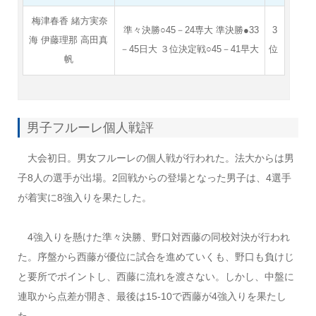
梅津春香 緒方実奈
準々決勝○45－24専大 準決勝●33
3
海 伊藤理那 高田真
－45日大 ３位決定戦○45－41早大
位
帆
男子フルーレ個人戦評
大会初日。男女フルーレの個人戦が行われた。法大からは男
子8人の選手が出場。2回戦からの登場となった男子は、4選手
が着実に8強入りを果たした。
4強入りを懸けた準々決勝、野口対西藤の同校対決が行われ
た。序盤から西藤が優位に試合を進めていくも、野口も負けじ
と要所でポイントし、西藤に流れを渡さない。しかし、中盤に
連取から点差が開き、最後は15-10で西藤が4強入りを果たし
た。