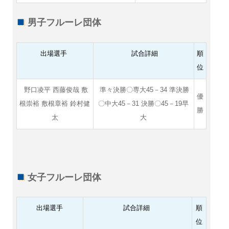
男子フルーレ団体
出場選手
試合詳細
順
位
野口凌平 西藤俊哉 敷
準々決勝〇専大45－34 準決勝
優
根崇裕 敷根章裕 鈴村健
〇中大45－31 決勝〇45－19早
勝
太
大
女子フルーレ団体
出場選手
試合詳細
順
位