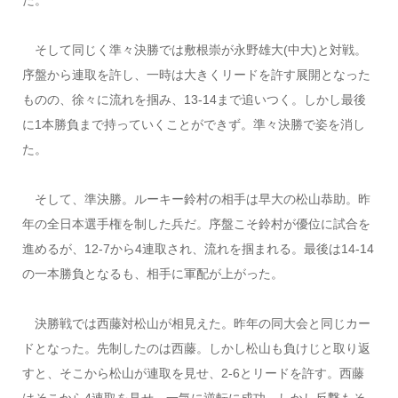
そして同じく準々決勝では敷根崇が永野雄大(中大)と対戦。
序盤から連取を許し、一時は大きくリードを許す展開となった
ものの、徐々に流れを掴み、13-14まで追いつく。しかし最後
に1本勝負まで持っていくことができず。準々決勝で姿を消し
た。
そして、準決勝。ルーキー鈴村の相手は早大の松山恭助。昨
年の全日本選手権を制した兵だ。序盤こそ鈴村が優位に試合を
進めるが、12-7から4連取され、流れを掴まれる。最後は14-14
の一本勝負となるも、相手に軍配が上がった。
決勝戦では西藤対松山が相見えた。昨年の同大会と同じカー
ドとなった。先制したのは西藤。しかし松山も負けじと取り返
すと、そこから松山が連取を見せ、2-6とリードを許す。西藤
はそこから4連取を見せ、一気に逆転に成功。しかし反撃もそ