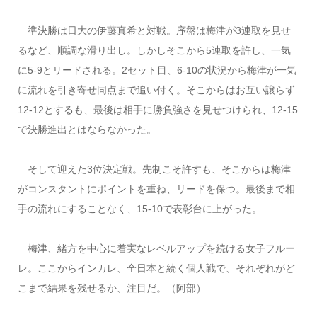
準決勝は日大の伊藤真希と対戦。序盤は梅津が3連取を見せ
るなど、順調な滑り出し。しかしそこから5連取を許し、一気
に5-9とリードされる。2セット目、6-10の状況から梅津が一気
に流れを引き寄せ同点まで追い付く。そこからはお互い譲らず
12-12とするも、最後は相手に勝負強さを見せつけられ、12-15
で決勝進出とはならなかった。
そして迎えた3位決定戦。先制こそ許すも、そこからは梅津
がコンスタントにポイントを重ね、リードを保つ。最後まで相
手の流れにすることなく、15-10で表彰台に上がった。
梅津、緒方を中心に着実なレベルアップを続ける女子フルー
レ。ここからインカレ、全日本と続く個人戦で、それぞれがど
こまで結果を残せるか、注目だ。（阿部）