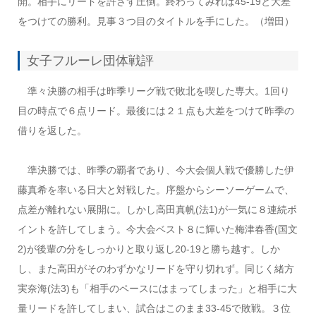
開。相手にリードを許さず圧倒。終わってみれば45‐19と大差
をつけての勝利。見事３つ目のタイトルを手にした。（増田）
女子フルーレ団体戦評
準々決勝の相手は昨季リーグ戦で敗北を喫した専大。1回り
目の時点で６点リード。最後には２１点も大差をつけて昨季の
借りを返した。
準決勝では、昨季の覇者であり、今大会個人戦で優勝した伊
藤真希を率いる日大と対戦した。序盤からシーソーゲームで、
点差が離れない展開に。しかし高田真帆(法1)が一気に８連続ポ
イントを許してしまう。今大会ベスト８に輝いた梅津春香(国文
2)が後輩の分をしっかりと取り返し20-19と勝ち越す。しか
し、また高田がそのわずかなリードを守り切れず。同じく緒方
実奈海(法3)も「相手のペースにはまってしまった」と相手に大
量リードを許してしまい、試合はこのまま33-45で敗戦。３位