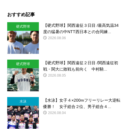
おすすめ記事
【硬式野球】関西遠征３日目 /最高気温34
硬式野球
度の猛暑の中NTT西日本との合同練...
2026.08.06
【硬式野球】関西遠征２日目 /関西遠征初
硬式野球
戦・関大に敗戦も前向く 中村騎...
2026.08.05
【水泳】女子４×200mフリーリレー大逆転
水泳
優勝！ 女子総合２位、男子総合４...
2026.08.04