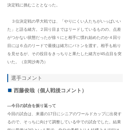
決定戦に挑むこととなった。
３位決定戦の早大戦では、「やりにくい人たちがいっぱいい
た」と語る緒方。２回り目まではリードしているものの、点差
がつかない状態だったが徐々にと相手に慣れ始めたのか４回り
目には６点のリードで最後は緒方にバトンを渡す。相手も粘り
を見せるが、その役目をきっちりと果たした緒方が45点目を突
いた。（京岡沙寿乃）
選手コメント
西藤俊哉（個人戦後コメント）
―今日の試合を振り返って
今回の試合は、来週の17日にシニアのワールドカップに出発す
るので、そっちに向けて調整している中での試合でした。結果
的に最後は2位という形で、自分の予想よりも結構上まで行け