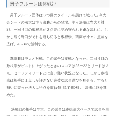
男子フルーレ団体戦評
男子フルーレ団体は３つ目のタイトルを懸けて戦った｡今大
会シードの法大は準々決勝からの登場。準々決勝は専大と対
戦。一回り目の敷根章が３点差に詰め寄られる嫌な流れに。し
かし続く野口がそれを断ち切ると敷根崇、西藤が徐々に点差を
広げ、45‐34で勝利する。
準決勝は中大と対戦。この試合は接戦となった。二回り目の
敷根崇がピストに上がったときのスコアは25ー22とリードは３
点。セーフティリードとは言い難い状況となった。しかし敷根
崇は相手に１点しか許さない完璧な試合運びを見せる。すると
勢いに乗った法大は得点を重ね45‐31で勝利し、決勝に駒を進
めた。
決勝戦の相手は早大。この試合は終始法大ペースで試合を展