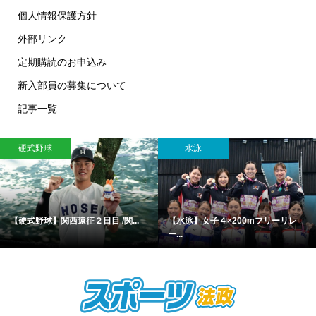
個人情報保護方針
外部リンク
定期購読のお申込み
新入部員の募集について
記事一覧
硬式野球
水泳
【硬式野球】関西遠征２日目 /関...
【水泳】女子４×200mフリーリレ
ー...