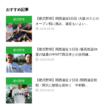
おすすめ記事
【硬式野球】関西遠征5日目 /大阪ガスとの
硬式野球
オープン戦に挑み、遠征もいよい...
2026.08.08
【硬式野球】関西遠征３日目 /最高気温34
硬式野球
度の猛暑の中NTT西日本との合同練...
2026.08.06
【硬式野球】関西遠征２日目 /関西遠征初
硬式野球
戦・関大に敗戦も前向く 中村騎...
2026.08.05