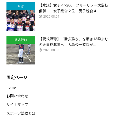
【水泳】女子４×200mフリーリレー大逆転
水泳
優勝！ 女子総合２位、男子総合４...
2026.08.04
【硬式野球】「勝負強さ」を磨き13季ぶり
硬式野球
の天皇杯奪還へ 大島公一監督が...
2026.08.03
固定ページ
home
お問い合わせ
サイトマップ
スポーツ法政とは