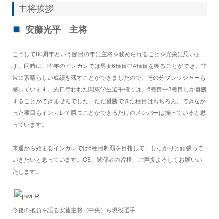
主将挨拶
安藤光平 主将
こうして80周年という節目の年に主将を務められることを光栄に思いま
す。同時に、昨年のインカレでは男女6種目中4種目を獲ることができ、非
常に素晴らしい成績を残すことができましたので、その分プレッシャーも
感じています。先日行われた関東学生選手権では、6種目中3種目しか優勝
することができませんでした。ただ優勝できた種目はもちろん、できなか
った種目もインカレで勝つことができるだけのメンバーは揃っていると思
っています。
来週から始まるインカレでは6種目制覇を目指して、しっかりと頑張って
いきたいと思っています。OB、関係者の皆様、ご声援よろしくお願いい
たします。
今後の抱負を語る安藤主将（中央）ら現役選手