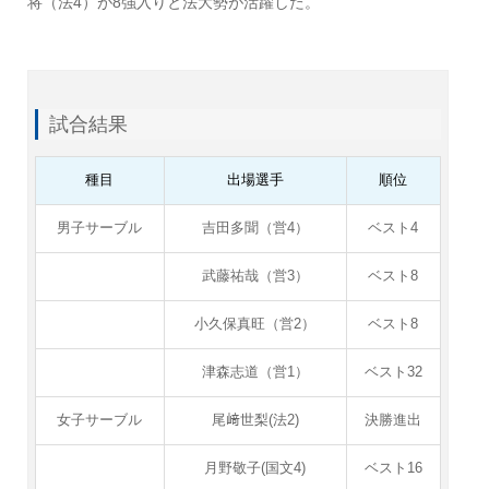
将（法4）が8強入りと法大勢が活躍した。
試合結果
種目
出場選手
順位
男子サーブル
吉田多聞（営4）
ベスト4
武藤祐哉（営3）
ベスト8
小久保真旺（営2）
ベスト8
津森志道（営1）
ベスト32
女子サーブル
尾﨑世梨(法2)
決勝進出
月野敬子(国文4)
ベスト16