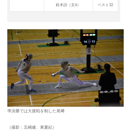
鈴木詩（文4）
ベスト32
準決勝では大接戦を制した尾﨑
（撮影：五嶋健、東夏紀）