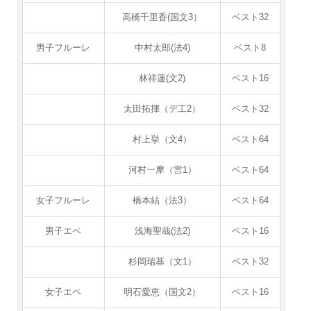
高橋千里香(国文3）
ベスト32
男子フルーレ
中村太郎(法4)
ベスト8
林祥蓮(文2)
ベスト16
太田拓揮（デ工2）
ベスト32
村上挙（文4）
ベスト64
河村一摩（営1）
ベスト64
女子フルーレ
橋本結（法3）
ベスト64
男子エペ
浅海聖哉(法2)
ベスト16
杉岡瑞基（文1）
ベスト32
女子エペ
明石愛恵（国文2）
ベスト16