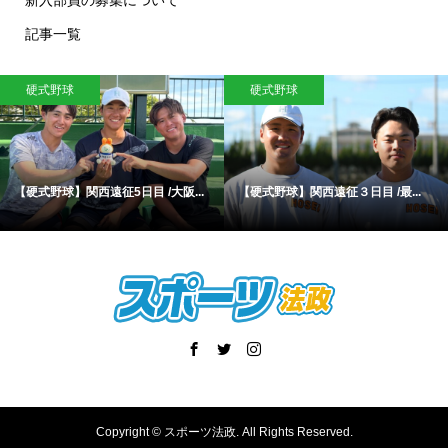
新入部員の募集について
記事一覧
硬式野球
硬式野球
【硬式野球】関西遠征5日目 /大阪...
【硬式野球】関西遠征３日目 /最...
Copyright ©
スポーツ法政. All Rights Reserved.