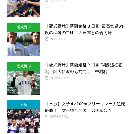
2026.08.08
【硬式野球】関西遠征３日目 /最高気温34
硬式野球
度の猛暑の中NTT西日本との合同練...
2026.08.06
【硬式野球】関西遠征２日目 /関西遠征初
硬式野球
戦・関大に敗戦も前向く 中村騎...
2026.08.05
【水泳】女子４×200mフリーリレー大逆転
水泳
優勝！ 女子総合２位、男子総合４...
2026.08.04