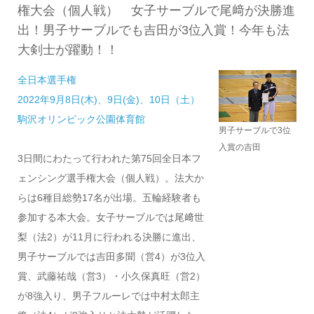
権大会（個人戦） 女子サーブルで尾﨑が決勝進
出！男子サーブルでも吉田が3位入賞！今年も法
大剣士が躍動！！
全日本選手権
2022年9月8日(木)、9日(金)、10日（土）
駒沢オリンピック公園体育館
男子サーブルで3位
入賞の吉田
3日間にわたって行われた第75回全日本フ
ェンシング選手権大会（個人戦）。法大か
らは6種目総勢17名が出場。五輪経験者も
参加する本大会。女子サーブルでは尾﨑世
梨（法2）が11月に行われる決勝に進出、
男子サーブルでは吉田多聞（営4）が3位入
賞、武藤祐哉（営3）・小久保真旺（営2）
が8強入り、男子フルーレでは中村太郎主