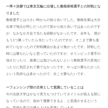
ー準々決勝では東京五輪に出場した敷根崇裕選手との対戦とな
りました
敷根選手とは小さい時からの知り合いでした。敷根先輩は大分
出身で地元が同じだったので昔から知り合いではあったのです
が、なかなか大会で当たる経験がなかったです。去年も、僕が
もう1つ勝っていたら当たっていたのですが、そこまで勝ち進
めていなかったので対戦機会があまり無かったです。対戦した
時には勝ちたいなと思っていたのですが、オリンピック選手の
強さだったり、後輩には負けられないという敷根選手の意地だ
ったりに気圧されて勝てなかったです。やっぱり勝ちたかった
という気持ちは多かったので、次こそ勝ちたいです。
ーフェンシング部の主将として意識していることは
今の法政大学はかなり実力もつけていてタイトルが狙える部に
なっているので、改めて優勝できるよ、と意識させるという
か、気持ち面での盛り上げを意識しています。