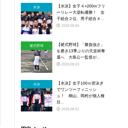
【水泳】女子４×200mフリ
水泳
ーリレー大逆転優勝！ 女
子総合２位、男子総合４...
2026.08.04
【硬式野球】「勝負強さ」
硬式野球
を磨き13季ぶりの天皇杯奪
還へ 大島公一監督が...
2026.08.03
【水泳】女子100ｍ背泳ぎ
水泳
でワンツーフィニッシ
ュ！ 桐山、岡村が個人種
目...
2026.08.02