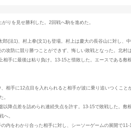
上がりを見せ勝利した。2回戦へ駒を進めた。
太郎(法1)、村上拳(文1)も登場。村上は慶大の長谷山に対し、
最後の攻防に競り勝つことができず、悔しい敗戦となった。北村
相手に最後は粘り負け。13-15と惜敗した。エースである敷
、相手に12点目を入れられると相手が波に乗り追いつくこと
た。
以降点差を詰められ連続失点を許す。13-15で敗戦した。敷
戦へ。
内をわかり合った相手に対し、シーソーゲームの展開で11-1