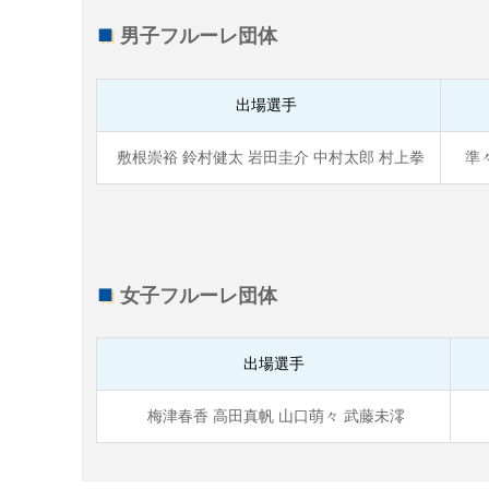
男子フルーレ団体
出場選手
敷根崇裕 鈴村健太 岩田圭介 中村太郎 村上拳
準々
女子フルーレ団体
出場選手
梅津春香 高田真帆 山口萌々 武藤未澪