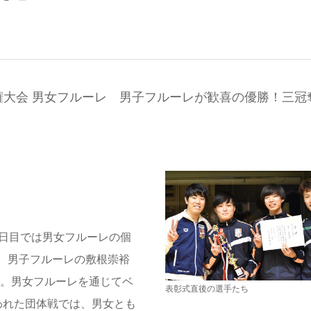
大会 男女フルーレ 男子フルーレが歓喜の優勝！三冠
2日目では男女フルーレの個
、男子フルーレの敷根崇裕
に。男女フルーレを通じてベ
表彰式直後の選手たち
われた団体戦では、男女とも