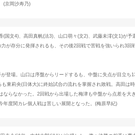
(京岡沙寿乃)
4)、高田真帆(法3)、山口萌々(文2)、武藤未澪(文1)が予
の力が存分に発揮されるも、その後2回戦で苦戦を強いられ3回
が登場。山口は序盤からリードするも、中盤に失点が目立ち13
るも東莉央(日体大)に終始試合の流れを掌握され敗戦。高田は
利はならなかった。2回戦から出場した梅津も中盤から点差を大
、今年度関カレ個人戦は苦しい展開となった。
(梅原早紀)