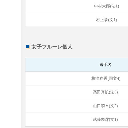
中村太郎(法1)
村上拳(文1)
女子フルーレ個人
選手名
梅津春香(国文4)
高田真帆(法3)
山口萌々(文2)
武藤未澪(文1)