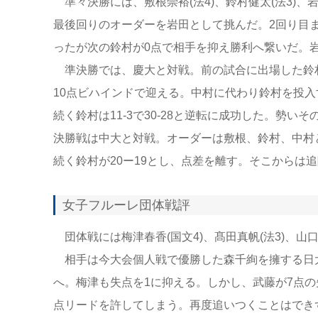
準々決勝には、敷根崇裕(法4)、鈴村健太(法3)、岩
最後回りのオーダーを岩田として挑んだ。2回り目
ったが次の鈴村が0点で相手を抑え勝利へ繋いだ。
準決勝では、慶大と対戦。前の試合に出場した鈴
10点ビハインドで迎える。中村に代わり鈴村を投
続く鈴村は11-3で30-28と逆転に成功した。勢い
決勝戦は中大と対戦。オーダーは敷根、鈴村、中村と
続く鈴村が20ー19とし、点差を離す。そこからは追随
女子フルーレ団体戦評
団体戦には梅津春香(国文4)、髙田真帆(法3)、山口
相手は今大会個人戦で優勝した森千絢を擁する日大
へ。梅津も失点を1に抑える。しかし、武藤が7点
点リードを許してしまう。再度追いつくことはできず