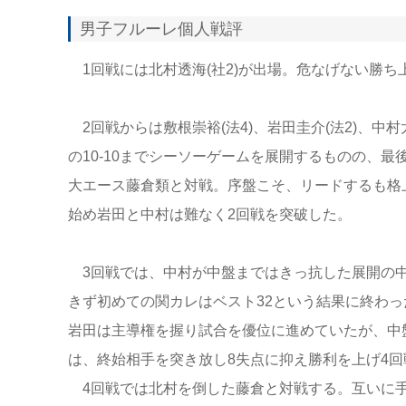
男子フルーレ個人戦評
1回戦には北村透海(社2)が出場。危なげない勝ち
2回戦からは敷根崇裕(法4)、岩田圭介(法2)、中村
の10-10までシーソーゲームを展開するものの、
大エース藤倉類と対戦。序盤こそ、リードするも格上
始め岩田と中村は難なく2回戦を突破した。
3回戦では、中村が中盤まではきっ抗した展開の中
きず初めての関カレはベスト32という結果に終わっ
岩田は主導権を握り試合を優位に進めていたが、中盤
は、終始相手を突き放し8失点に抑え勝利を上げ4回
4回戦では北村を倒した藤倉と対戦する。互いに手の