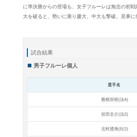
に準決勝からの登場も、女子フルーレは無念の初戦
大を破ると、勢いに乗り慶大、中大も撃破。見事に
試合結果
男子フルーレ個人
選手名
敷根崇裕(法4)
岩田圭介(法2)
北村透海(社2)