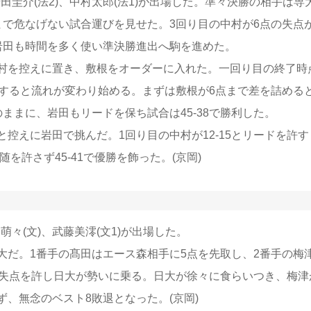
田圭介(法2)、中村太郎(法1)が出場した。準々決勝の相手は専
まで危なげない試合運びを見せた。3回り目の中村が6点の失点
岩田も時間を多く使い準決勝進出へ駒を進めた。
村を控えに置き、敷根をオーダーに入れた。一回り目の終了時
入すると流れが変わり始める。まずは敷根が6点まで差を詰める
そのままに、岩田もリードを保ち試合は45-38で勝利した。
控えに岩田で挑んだ。1回り目の中村が12-15とリードを許す
を許さず45-41で優勝を飾った。(京岡)
萌々(文)、武藤美澪(文1)が出場した。
だ。1番手の髙田はエース森相手に5点を先取し、2番手の梅
の失点を許し日大が勢いに乗る。日大が徐々に食らいつき、梅津
、無念のベスト8敗退となった。(京岡)