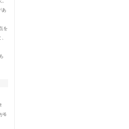
大。
があ
点を
と、
も
津
が6