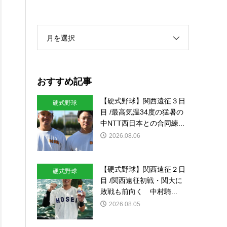
月を選択
おすすめ記事
【硬式野球】関西遠征３日
硬式野球
目 /最高気温34度の猛暑の
中NTT西日本との合同練...
2026.08.06
【硬式野球】関西遠征２日
硬式野球
目 /関西遠征初戦・関大に
敗戦も前向く 中村騎...
2026.08.05