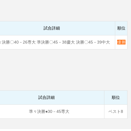
試合詳細
順位
決勝〇40－26専大 準決勝〇45－38慶大 決勝〇45－39中大
優勝
試合詳細
順位
準々決勝●30－45専大
ベスト8