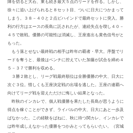
陣を切ると大石、東も続き最大５点のリードを作る。しかし、
徐々に追い上げられると８セット目、ついに日大につかまって
しまう。３８－４０と２点ビハインドで最終セットに突入。勝
利の行方はエースの長島に託されたが、連続失点を喫し４０－
４５で敗戦。優勝の可能性は消滅し、王座進出も黄色信号がと
もった。
もう落とせない最終戦の相手は昨年の覇者・早大。序盤でリ
ードを奪うと、最後はベンチに控えていた加藤が試合を締め４
５－３７で勝利を収める。
３勝２敗とし、リーグ戦最終順位は全勝優勝の中大、日大に
次ぐ３位。惜しくも王座決定戦の出場を逃した。王座の連覇へ
向けてリーグ戦を迎えただけに悔しい結果となった。
昨秋のインカレで、個人戦優勝を果たした長島が思うように
得点を稼ぐことができず、ライバルの中大、日大にあと一歩及
ばなかった。この経験をばねに、秋に待つ関カレ、インカレで
は昨年成しえなかった優勝をつかみとってもらいたい。（宮城