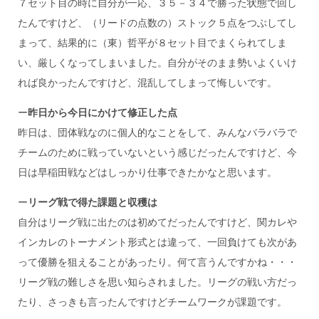
７セット目の時に自分が一応、３５－３４で勝った状態で回し
たんですけど、（リードの点数の）ストック５点をつぶしてし
まって、結果的に（東）哲平が８セット目でまくられてしま
い、厳しくなってしまいました。自分がそのまま勢いよくいけ
れば良かったんですけど、混乱してしまって悔しいです。
ー
昨日から今日にかけて修正した点
昨日は、団体戦なのに個人的なことをして、みんなバラバラで
チームのために戦っていないという感じだったんですけど、今
日は早稲田戦などはしっかり仕事できたかなと思います。
ー
リーグ戦で得た課題と収穫は
自分はリーグ戦に出たのは初めてだったんですけど、関カレや
インカレのトーナメント形式とは違って、一回負けても次があ
って優勝を狙えることがあったり。何て言うんですかね・・・
リーグ戦の難しさを思い知らされました。リーグの戦い方だっ
たり、さっきも言ったんですけどチームワークが課題です。