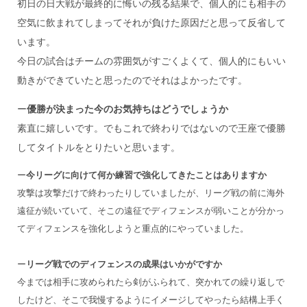
初日の日大戦が最終的に悔いの残る結果で、個人的にも相手の
空気に飲まれてしまってそれが負けた原因だと思って反省して
います。
今日の試合はチームの雰囲気がすごくよくて、個人的にもいい
動きができていたと思ったのでそれはよかったです。
ー
優勝が決まった今のお気持ちはどうでしょうか
素直に嬉しいです。でもこれで終わりではないので王座で優勝
してタイトルをとりたいと思います。
ー
今リーグに向けて何か練習で強化してきたことはありますか
攻撃は攻撃だけで終わったりしていましたが、リーグ戦の前に海外
遠征が続いていて、そこの遠征でディフェンスが弱いことが分かっ
てディフェンスを強化しようと重点的にやっていました。
ー
リーグ戦でのディフェンスの成果はいかがですか
今までは相手に攻められたら剣がふられて、突かれての繰り返しで
したけど、そこで我慢するようにイメージしてやったら結構上手く