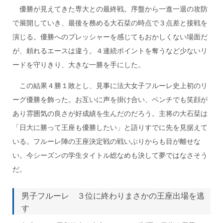
優勝が見えてきた専大との最終戦。序盤から一進一退の攻防
で展開していき、最後を務める大石栞の時点で３点差と接戦を
演じる。優勝へのプレッシャーを感じてもおかしくない場面だ
が、頼れるエースは違う。４連続ポイントを奪うなど少ないリ
ードを守りきり、大きな一勝を手にした。
この結果４勝１敗とし、見事に法大女子フルーレ史上初のリ
ーグ優勝を飾った。お互いに声を掛け合い、ベンチでも笑顔が
あり雰囲気の良さが好成績を生んだのだろう。主将の大石栞は
「日大に勝って王座も優勝したい」と語りすでに先を見据えて
いる。フルーレ陣の王座決定戦の戦いぶりからも目が離せな
い。今シーズンの学生タイトル総なめも決して夢ではなさそう
だ。
男子フルーレ ３位に終わりまさかの王座出場を逃
す