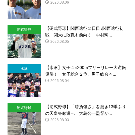
2026.08.06
【硬式野球】関西遠征２日目 /関西遠征初
硬式野球
戦・関大に敗戦も前向く 中村騎...
2026.08.05
【水泳】女子４×200mフリーリレー大逆転
水泳
優勝！ 女子総合２位、男子総合４...
2026.08.04
【硬式野球】「勝負強さ」を磨き13季ぶり
硬式野球
の天皇杯奪還へ 大島公一監督が...
2026.08.03