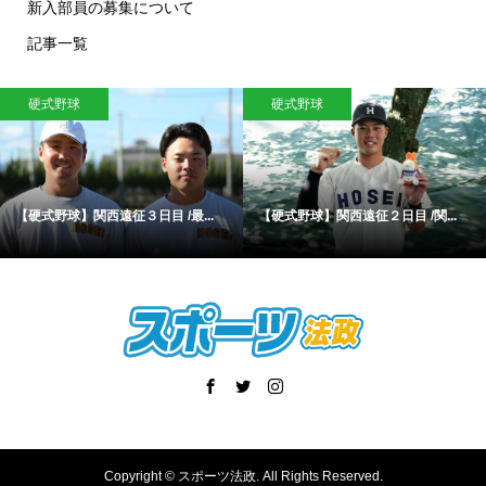
新入部員の募集について
記事一覧
硬式野球
硬式野球
【硬式野球】関西遠征３日目 /最...
【硬式野球】関西遠征２日目 /関...
Copyright ©
スポーツ法政. All Rights Reserved.