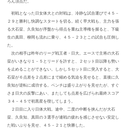
ろん頂点だ。
初戦となった日女体大との対戦は、冷静な試合運びで４５－
２９と勝利し快調なスタートを切る。続く早大戦も、主力を張
る大石栞、久良知が序盤から得点を重ね主導権を握ると、下級
生の真田、柳岡も流れに乗り、４５－２３とこの試合も圧倒し
た。
次の相手は昨年のリーグ戦王者・日大。エースで主将の大石
栞がいきなり１－５とリードを許すと、２セット目以降も勢い
を止めることができない。しかし５セット目に突入すると、大
石栞が６点差を２点差にまで縮める気迫を見せると、直後に久
良知が逆転に成功する。ベンチは盛り上がりを見せたが、すぐ
さま日大の反撃にあい、またしても点差を広げられ最終スコア
３４－４５で初黒星を喫してしまう。
２日目に入り日体大戦。途中、二度の中断を挟んだが大石
栞、久良知、真田の３選手が連戦の疲れを感じさせない安定し
た戦いぶりを見せ、４５－２１と快勝した。