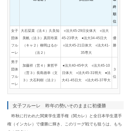
終
順
位
女子
大石栞菜（法４）久良知
○法大45-29日女体大 ○法大
団体
美帆（法３）真田玲菜
45-23早大 ●法大34-45日大
優
フル
（キャ２）柳岡はるか
○法大45-21日体大 ○法大41-
勝
ーレ
（法２）
35専大
男子
加藤祥（営４）東哲平
●法大40-45中大 ○法大45-10
団体
３
（営３）長島徳幸（文
日体大 ○法大45-31明大 ●法
フル
位
３）大石利樹（法２）
大41-45日大 ○法大45-37早大
ーレ
女子フルーレ 昨年の勢いそのままに初優勝
昨秋に行われた関東学生選手権（関カレ）と全日本学生選手
権（インカレ）で優勝に輝き、このリーグ戦でも狙うは、もち