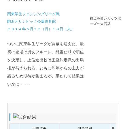
関東学生フェンシングリーグ戦
得点を奪いガッツポ
駒沢オリンピック公園体育館
ーズの大石栞
２０１４年５月１２（月）１３日（火）
ついに関東学生リーグが開幕を迎えた。最
初の登場は男女フルーレ。総当たりで順位
を決定し、上位進出校は王座決定戦の出場
権が与えられる。ともに昨年からの主力が
残るため期待が集まるが、果たして結果は
いかに・・・
出場選手
試合詳細
最