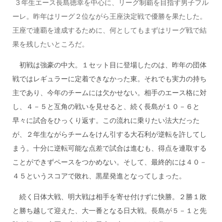
３年生エース長島徳幸を中心に、リーグ制覇を目指す男子フル
ーレ。昨年はリーグ２位ながら王座決定戦で優勝を果たした。
王座で連覇を達成するために、何としてもまずはリーグ戦で結
果を残したいところだ。
初戦は強豪の中大。１セット目に登場したのは、昨年の団体
戦ではレギュラーに定着できなかった東。それでも実力の持ち
主であり、今年のチームには欠かせない。相手のエース格に対
し、４－５と互角の戦いを見せると、続く長島が１０－６と
早々に試合をひっくり返す。この流れに乗りたい法大だった
が、２年生ながらチームをけん引する大石利が逆転を許してし
まう。十分に逆転可能な点差で試合は進むも、得点を連取する
ことができずペースをつかめない。そして、最終的には４０－
４５というスコアで敗れ、黒星発進となってしまった。
続く日体大戦、明大戦は相手を寄せ付けずに快勝。２勝１敗
と勝ち越して迎えた、大一番となる日大戦。長島が５－１と先