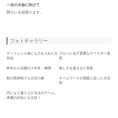
ー
次の大会に向けて
関カレを頑張ります。
フォトギャラリー
ディフェンス面にも力を入れた久
フルーレ女子貴重なサウスポー真
良知
田
昨年から活躍の２年生・柳岡
悔しさを滲ませた長島
秋の団体戦でも注目の東
チームワークが課題と語った大石
利
円になり盛り上がる法大チーム。
来週の試合にも注目！