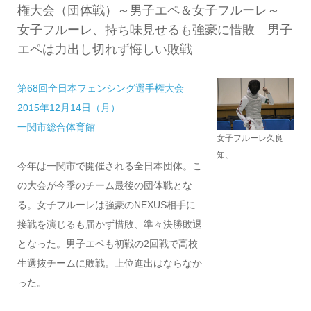
権大会（団体戦）～男子エペ＆女子フルーレ～
女子フルーレ、持ち味見せるも強豪に惜敗 男子
エペは力出し切れず悔しい敗戦
第68回全日本フェンシング選手権大会
2015年12月14日（月）
一関市総合体育館
女子フルーレ久良
知、
今年は一関市で開催される全日本団体。こ
の大会が今季のチーム最後の団体戦とな
る。女子フルーレは強豪のNEXUS相手に
接戦を演じるも届かず惜敗、準々決勝敗退
となった。男子エペも初戦の2回戦で高校
生選抜チームに敗戦。上位進出はならなか
った。