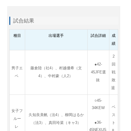
試合結果
種目
出場選手
試合詳細
成
績
2
●42-
回
男子エ
藤倉陸（社4）、村越優希（文
45JFE選
戦
ペ
4）、中村豪（人2）
抜
敗
退
○45-
ベ
34KEW
女子フ
久知良美帆（法4）、柳岡はるか
ス
ルー
●36-
（法3）、真田玲菜（キャ3）
ト
レ
45NEXUS
8