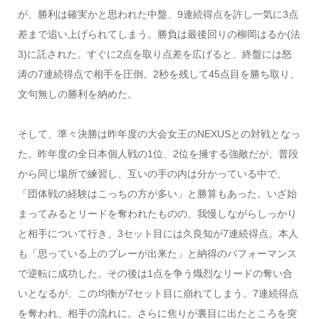
が、勝利は確実かと思われた中盤、9連続得点を許し一気に3点
差まで追い上げられてしまう。勝負は最後回りの柳岡はるか(法
3)に託された。すぐに2点を取り点差を広げると、終盤には怒
涛の7連続得点で相手を圧倒。2秒を残して45点目を勝ち取り、
文句無しの勝利を納めた。
そして、準々決勝は昨年度の大会女王のNEXUSとの対戦となっ
た。昨年度の全日本個人戦の1位、2位を擁する強敵だが、普段
から同じ場所で練習し、互いの手の内は分かっている中で、
「団体戦の経験はこっちの方が多い」と勝算もあった。いざ始
まってみるとリードを奪われたものの、我慢しながらしっかり
と相手について行き、3セット目には久良知が7連続得点。本人
も「思っている上のプレーが出来た」と納得のパフォーマンス
で逆転に成功した。その後は1点を争う熾烈なリードの奪い合
いとなるが、この均衡が7セット目に崩れてしまう。7連続得点
を奪われ、相手の流れに。さらに焦りが裏目に出たところを突