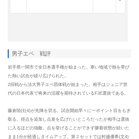
男子エペ 戦評
岩手県一関市で全日本選手権が始まった。寒い地域で熱を帯び
た熱い試合が繰り広げられた。
2回戦から法大男子エペ団体戦が始まった。相手はジュニア世
代の日本代表で将来の活躍を期待されているFJE選抜である。
藤倉陸(社4)が先陣を切る。試合開始早々に一ポイント目をもぎ
取る。得点を追加し点差を広げたいところだったが相手は選抜
に入るほどの強敵。点を挙げることができず膠着状態が続いた
まま1分が経過しタイムアップ。第２セットでは村越優希(文4)