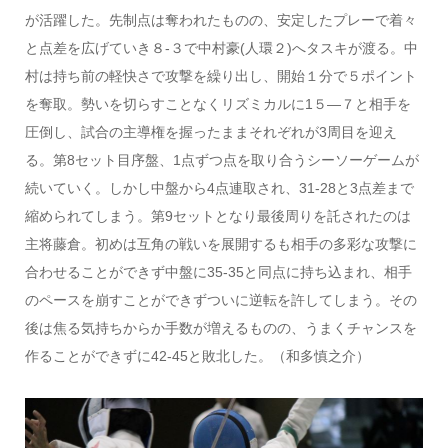
が活躍した。先制点は奪われたものの、安定したプレーで着々
と点差を広げていき８-３で中村豪(人環２)へタスキが渡る。中
村は持ち前の軽快さで攻撃を繰り出し、開始１分で５ポイント
を奪取。勢いを切らすことなくリズミカルに1５—７と相手を
圧倒し、試合の主導権を握ったままそれぞれが3周目を迎え
る。第8セット目序盤、1点ずつ点を取り合うシーソーゲームが
続いていく。しかし中盤から4点連取され、31-28と3点差まで
縮められてしまう。第9セットとなり最後周りを託されたのは
主将藤倉。初めは互角の戦いを展開するも相手の多彩な攻撃に
合わせることができず中盤に35-35と同点に持ち込まれ、相手
のペースを崩すことができずついに逆転を許してしまう。その
後は焦る気持ちからか手数が増えるものの、うまくチャンスを
作ることができずに42-45と敗北した。（和多慎之介）