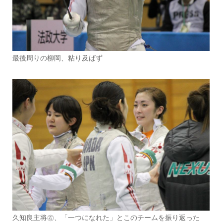
最後周りの柳岡、粘り及ばず
久知良主将㊨、「一つになれた」とこのチームを振り返った