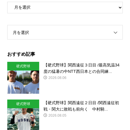
月を選択
おすすめ記事
【硬式野球】関西遠征３日目 /最高気温34
硬式野球
度の猛暑の中NTT西日本との合同練...
2026.08.06
【硬式野球】関西遠征２日目 /関西遠征初
硬式野球
戦・関大に敗戦も前向く 中村騎...
2026.08.05