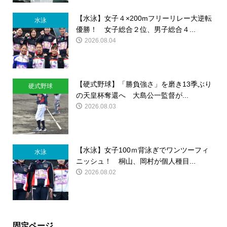
【水泳】女子４×200mフリーリレー大逆転
水泳
優勝！ 女子総合２位、男子総合４...
2026.08.04
【硬式野球】「勝負強さ」を磨き13季ぶり
硬式野球
の天皇杯奪還へ 大島公一監督が...
2026.08.03
【水泳】女子100ｍ背泳ぎでワンツーフィ
水泳
ニッシュ！ 桐山、岡村が個人種目...
2026.08.02
固定ページ