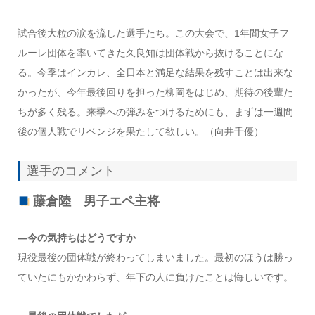
試合後大粒の涙を流した選手たち。この大会で、1年間女子フ
ルーレ団体を率いてきた久良知は団体戦から抜けることにな
る。今季はインカレ、全日本と満足な結果を残すことは出来な
かったが、今年最後回りを担った柳岡をはじめ、期待の後輩た
ちが多く残る。来季への弾みをつけるためにも、まずは一週間
後の個人戦でリベンジを果たして欲しい。（向井千優）
選手のコメント
藤倉陸 男子エペ主将
―今の気持ちはどうですか
現役最後の団体戦が終わってしまいました。最初のほうは勝っ
ていたにもかかわらず、年下の人に負けたことは悔しいです。