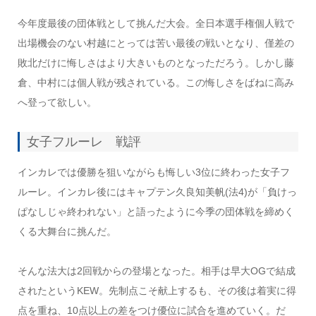
今年度最後の団体戦として挑んだ大会。全日本選手権個人戦で
出場機会のない村越にとっては苦い最後の戦いとなり、僅差の
敗北だけに悔しさはより大きいものとなっただろう。しかし藤
倉、中村には個人戦が残されている。この悔しさをばねに高み
へ登って欲しい。
女子フルーレ 戦評
インカレでは優勝を狙いながらも悔しい3位に終わった女子フ
ルーレ。インカレ後にはキャプテン久良知美帆(法4)が「負けっ
ぱなしじゃ終われない」と語ったように今季の団体戦を締めく
くる大舞台に挑んだ。
そんな法大は2回戦からの登場となった。相手は早大OGで結成
されたというKEW。先制点こそ献上するも、その後は着実に得
点を重ね、10点以上の差をつけ優位に試合を進めていく。だ