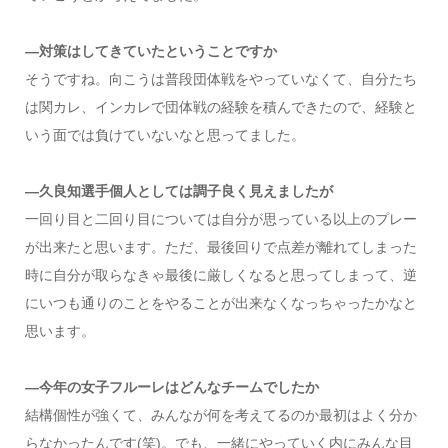
―対策はしてきていたということですか
そうですね。向こうは普段団体戦をやっていなくて、自分たち
は関カレ、インカレで団体戦の経験を積んできたので、経験と
いう面では負けていないなと思ってました。
―久良知選手個人としては調子良く見えましたが
一回り目と二回り目については自分が思っている以上のプレー
が出来たと思います。ただ、最後回りで点差が離れてしまった
時に自分が取らなきゃ最後に厳しくなると思ってしまって、逆
にいつも通りのことをやることが出来なくなっちゃったかなと
思います。
―今年の女子フルーレはどんなチームでしたか
結構個性が強くて、みんなが何を考えてるのか最初はよく分か
らなかったんです(笑)。でも、一緒にやっていく内にみんな目