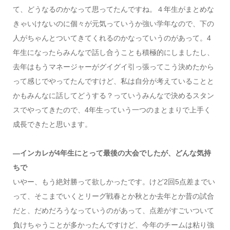
て、どうなるのかなって思ってたんですね。４年生がまとめな
きゃいけないのに個々が元気っていうか強い学年なので、下の
人がちゃんとついてきてくれるのかなっていうのがあって。4
年生になったらみんなで話し合うことも積極的にしましたし、
去年はもうマネージャーがグイグイ引っ張ってこう決めたから
って感じでやってたんですけど、私は自分が考えていることと
かもみんなに話してどうする？っていうみんなで決めるスタン
スでやってきたので、4年生っていう一つのまとまりで上手く
成長できたと思います。
―インカレが4年生にとって最後の大会でしたが、どんな気持
ちで
いやー、もう絶対勝って欲しかったです。けど2回5点差までい
って、そこまでいくとリーグ戦春とか秋とか去年とか昔の試合
だと、だめだろうなっていうのがあって、点差がすごいついて
負けちゃうことが多かったんですけど、今年のチームは粘り強