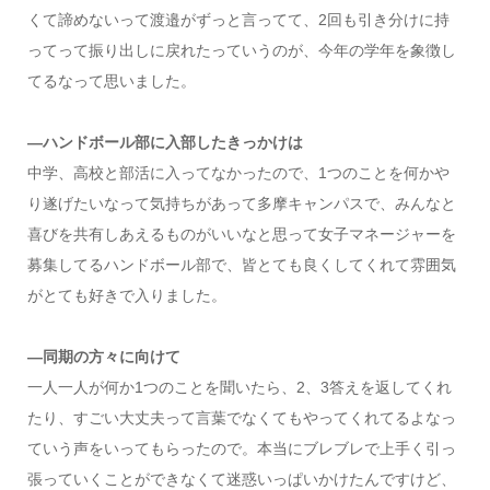
くて諦めないって渡邉がずっと言ってて、2回も引き分けに持
ってって振り出しに戻れたっていうのが、今年の学年を象徴し
てるなって思いました。
―ハンドボール部に入部したきっかけは
中学、高校と部活に入ってなかったので、1つのことを何かや
り遂げたいなって気持ちがあって多摩キャンパスで、みんなと
喜びを共有しあえるものがいいなと思って女子マネージャーを
募集してるハンドボール部で、皆とても良くしてくれて雰囲気
がとても好きで入りました。
―同期の方々に向けて
一人一人が何か1つのことを聞いたら、2、3答えを返してくれ
たり、すごい大丈夫って言葉でなくてもやってくれてるよなっ
ていう声をいってもらったので。本当にブレブレで上手く引っ
張っていくことができなくて迷惑いっぱいかけたんですけど、