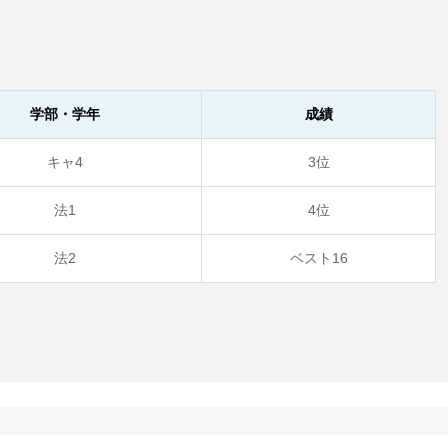
学部・学年
成績
キャ4
3位
法1
4位
法2
ベスト16