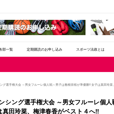
各部一覧
定期購読のお申し込み
スポーツ法政とは
グ選手権大会 ～男女フルーレ個人戦～男子は敷根崇裕が準優勝!! 女子は真田玲菜、
ンシング選手権大会 ～男女フルーレ個人
は真田玲菜、梅津春香がベスト４へ!!