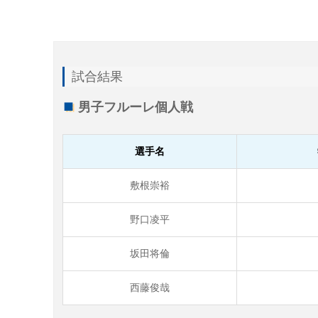
試合結果
男子フルーレ個人戦
選手名
敷根崇裕
野口凌平
坂田将倫
西藤俊哉