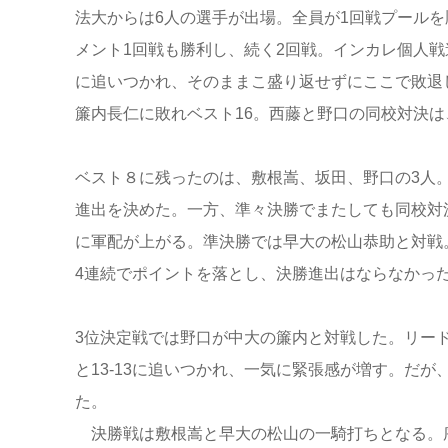
法大からは6人の選手が出場。全員が1回戦プール
メント1回戦も勝利し、続く2回戦。インカレ個人
に追いつかれ、そのままこ盛り返せずにここで敗退
簾内長仁に敗れベスト16。西藤と野口の同校対決
ベスト８に残ったのは、敷根嵩、坂田、野口の3人
進出を決めた。一方、準々決勝でまたしても同校対決
に軍配が上がる。準決勝では早大の松山恭助と対戦。
4連続でポイントを落とし、決勝進出はならなかっ
3位決定戦では野口が中大の簾内と対戦した。リー
と13-13に追いつかれ、一気に緊張感が増す。だ
た。
決勝戦は敷根嵩と早大の松山の一騎打ちとなる。