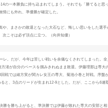
-14の一本勝負に持ち込まれてしまう。それでも「勝てると思
無情にも外れ、準優勝が確定した。
嵩や、まさかの敗退となった大石など、悔しい思いをした選手
、次こそは必ず頂点に立つ。（向井知優）
ーレ。だが、今年は苦しい戦いを余儀なくされてしまった。全
の緒方渚が自分のペースを掴みきれぬまま敗退。伊藤理那は専大
。3回戦では緒方実が関カレ女王の専大、菊池小巻と対戦。序盤
ると、3点のリードが生まれ12-9とした。だが、ここから6連
々決勝を勝ち上がると、準決勝では伊藤が敗れた専大の安部と相