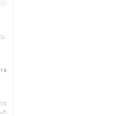
てし
ける
たと
した