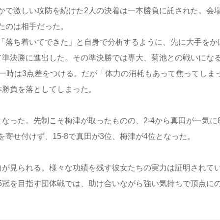
かで激しい攻防を続けた2人の決着は一本勝負に託された。会
たのは相手だった。
「落ち着いてできた」と自身で分析するように、先に大手をか
て準決勝に進出した。その準決勝では専大、菊池との戦いにな
、一時は3点差をつける。だが「体力の消耗もあって焦ってしま
本勝負を落としてしまった。
なった。先制こそ梅津が取ったものの、2-4から真田が一気に
寄せ付けず、15-8で真田が3位、梅津が4位となった。
向が見られる。様々な功績を残す彼女たちの実力は証明されて
5冠を目指す団体戦では、助け合いながら強い気持ちで頂点に