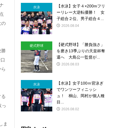
ナ
【水泳】女子４×200mフリ
水泳
ーリレー大逆転優勝！ 女
点
子総合２位、男子総合４...
大の
2026.08.04
【硬式野球】「勝負強さ」
硬式野球
決勝
を磨き13季ぶりの天皇杯奪
還へ 大島公一監督が...
野口
2026.08.03
から
【水泳】女子100ｍ背泳ぎ
水泳
でワンツーフィニッシ
ュ！ 桐山、岡村が個人種
する
目...
取っ
2026.08.02
しま