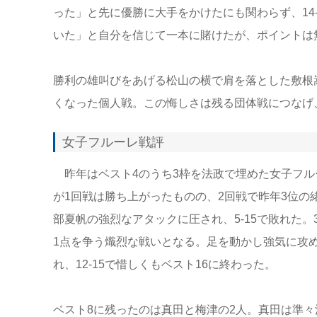
った」と先に優勝に大手をかけたにも関わらず、14
いた」と自分を信じて一本に賭けたが、ポイントは
勝利の雄叫びをあげる松山の横で肩を落とした敷根
くなった個人戦。この悔しさは残る団体戦につなげ
女子フルーレ戦評
昨年はベスト4のうち3枠を法政で埋めた女子フル
が1回戦は勝ち上がったものの、2回戦で昨年3位
部夏帆の強烈なアタックに圧され、5-15で敗れた
1点を争う熾烈な戦いとなる。足を動かし強気に攻め
れ、12-15で惜しくもベスト16に終わった。
ベスト8に残ったのは真田と梅津の2人。真田は準