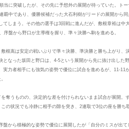
を順当に突破したが、その先に予想外の展開が待っていた。トー
戦連覇中であり、優勝候補だった大石利樹がリードの展開から同
してしまう。その他の選手は3回戦に進んだが、敷根章裕は中
は、序盤から野口が主導権を握り、準々決勝へ駒を進める。
。敷根嵩は安定の戦いぶりで準々決勝、準決勝と勝ち上がり、
となった坂田と野口は、4-5という展開から先に抜け出した
実力者相手にも強気の姿勢で優位に試合を進めるが、11-11
た。
ドを奪うものの、決定的な差を付けられないまま試合が展開。
が、この状況でも冷静に相手の隙を突き、2連取で3位の座を勝ち
序盤から積極的な姿勢で優位に展開したが「自分のミスが出て