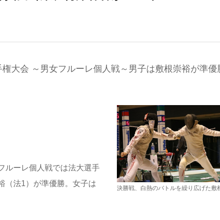
権大会 ～男女フルーレ個人戦～男子は敷根崇裕が準優勝
フルーレ個人戦では法大選手
裕（法1）が準優勝。女子は
決勝戦、白熱のバトルを繰り広げた敷