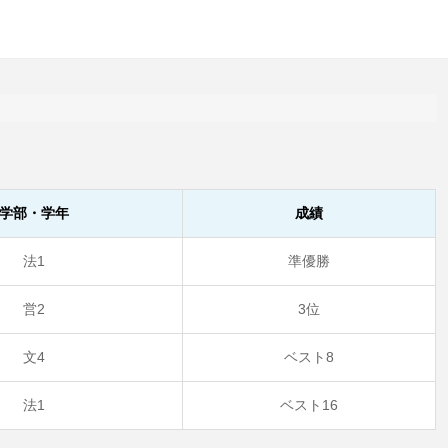
学部・学年
成績
法1
準優勝
営2
3位
文4
ベスト8
法1
ベスト16