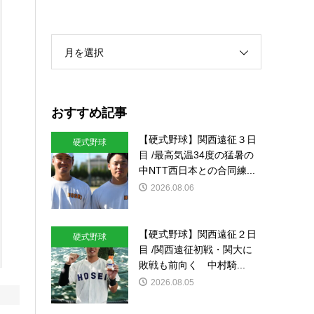
月を選択
おすすめ記事
【硬式野球】関西遠征３日
硬式野球
目 /最高気温34度の猛暑の
中NTT西日本との合同練...
2026.08.06
【硬式野球】関西遠征２日
硬式野球
目 /関西遠征初戦・関大に
敗戦も前向く 中村騎...
2026.08.05