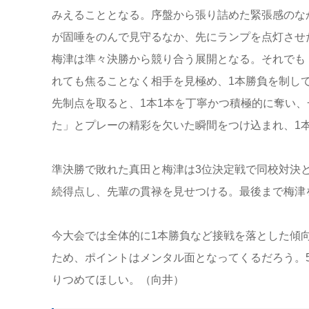
みえることとなる。序盤から張り詰めた緊張感のな
が固唾をのんで見守るなか、先にランプを点灯させ
梅津は準々決勝から競り合う展開となる。それでも
れても焦ることなく相手を見極め、1本勝負を制し
先制点を取ると、1本1本を丁寧かつ積極的に奪い
た」とプレーの精彩を欠いた瞬間をつけ込まれ、1
準決勝で敗れた真田と梅津は3位決定戦で同校対決と
続得点し、先輩の貫禄を見せつける。最後まで梅津を
今大会では全体的に1本勝負など接戦を落とした傾
ため、ポイントはメンタル面となってくるだろう。
りつめてほしい。（向井）