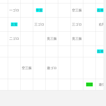
一ゴロ
中安
空三振
右本
左安
三ゴロ
三ゴロ
右飛
二ゴロ
見三振
見三振
右本
空三振
遊ゴロ
四球
遊失