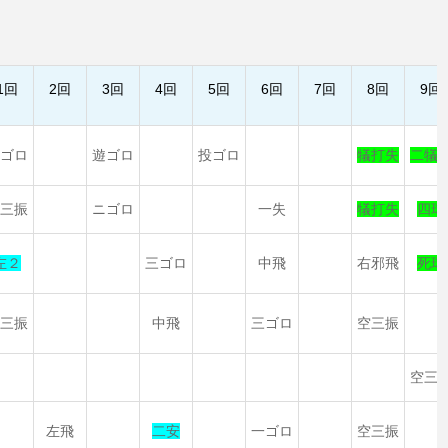
1回
2回
3回
4回
5回
6回
7回
8回
9回
ニゴロ
遊ゴロ
投ゴロ
犠打失
二犠
空三振
ニゴロ
一失
犠打失
四球
左２
三ゴロ
中飛
右邪飛
死球
空三振
中飛
三ゴロ
空三振
空三
左飛
二安
一ゴロ
空三振