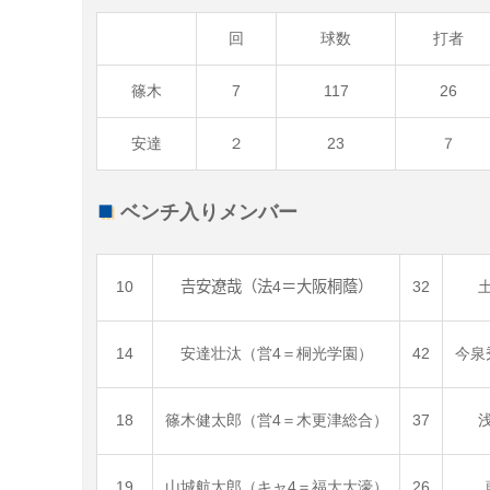
回
球数
打者
篠木
7
117
26
安達
２
23
７
ベンチ入りメンバー
10
𠮷安遼哉（法4＝大阪桐蔭）
32
14
安達壮汰（営4＝桐光学園）
42
今泉
18
篠木健太郎（営4＝木更津総合）
37
19
山城航太郎（キャ4＝福大大濠）
26