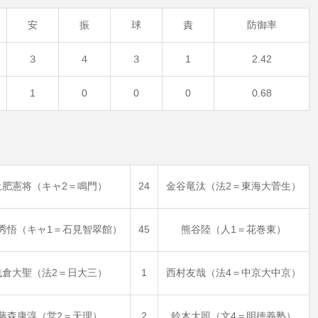
安
振
球
責
防御率
３
４
３
1
2.42
1
0
0
0
0.68
土肥憲将（キャ2＝鳴門）
24
金谷竜汰（法2＝東海大菅生）
秀悟（キャ1＝石見智翠館）
45
熊谷陸（人1＝花巻東）
浅倉大聖（法2＝日大三）
1
西村友哉（法4＝中京大中京）
藤森康淳（営2＝天理）
2
鈴木大照（文4＝明徳義塾）