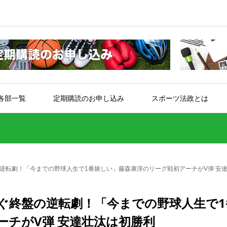
各部一覧
定期購読のお申し込み
スポーツ法政とは
逆転劇！「今までの野球人生で1番嬉しい」藤森康淳のリーグ戦初アーチがV弾 安
ぐ終盤の逆転劇！「今までの野球人生で1
ーチがV弾 安達壮汰は初勝利