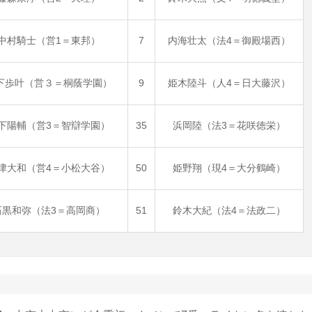
中村騎士（営1＝東邦）
7
内海壮太（法4＝御殿場西）
下歩叶（営３＝桐蔭学園）
9
姫木陸斗（人4＝日大藤沢）
下陽輔（営3＝智辯学園）
35
浜岡陸（法3＝花咲徳栄）
津大和（営4＝小松大谷）
50
姫野翔（現4＝大分鶴崎）
石黒和弥（法3＝高岡商）
51
鈴木大紀（法4＝法政二）