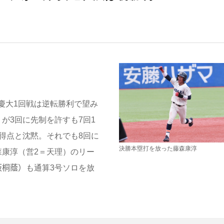
慶大1回戦は逆転勝利で望み
が3回に先制を許すも7回1
得点と沈黙。それでも8回に
決勝本塁打を放った藤森康淳
森康淳（営2＝天理）のリー
阪桐蔭）も通算3号ソロを放