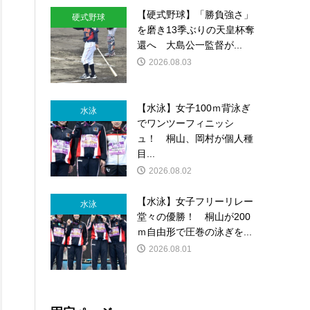
【硬式野球】「勝負強さ」
硬式野球
を磨き13季ぶりの天皇杯奪
①
還へ 大島公一監督が...
2026.08.03
【水泳】女子100ｍ背泳ぎ
水泳
でワンツーフィニッシ
ュ！ 桐山、岡村が個人種
①
目...
2026.08.02
【水泳】女子フリーリレー
水泳
堂々の優勝！ 桐山が200
ｍ自由形で圧巻の泳ぎを...
2026.08.01