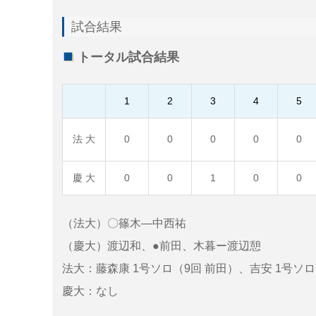
試合結果
トータル試合結果
1
2
3
4
5
法 大
0
0
0
0
0
慶 大
0
0
1
0
0
（法大）〇篠木―中西祐
（慶大）渡辺和、●前田、木暮ー渡辺憩
法大：藤森康 1号ソロ（9回 前田）、吉安 1号ソロ
慶大：なし