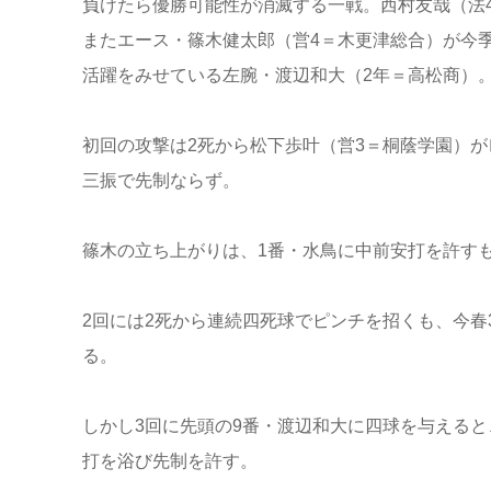
負けたら優勝可能性が消滅する一戦。西村友哉（法
またエース・篠木健太郎（営4＝木更津総合）が今
活躍をみせている左腕・渡辺和大（2年＝高松商）
初回の攻撃は2死から松下歩叶（営3＝桐蔭学園）
三振で先制ならず。
篠木の立ち上がりは、1番・水鳥に中前安打を許す
2回には2死から連続四死球でピンチを招くも、今春
る。
しかし3回に先頭の9番・渡辺和大に四球を与えると
打を浴び先制を許す。