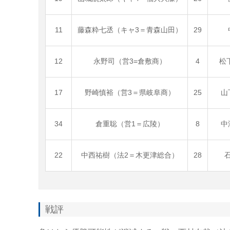
11
藤森粋七丞（キャ3＝青森山田）
29
12
永野司（営3=倉敷商）
4
松
17
野崎慎裕（営3＝県岐阜商）
25
山
34
倉重聡（営1＝広陵）
8
中
22
中西祐樹（法2＝木更津総合）
28
戦評