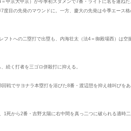
4＝中京大中京）が今季初スタメンで7番・ライトに名を連ねた
季7度目の先発のマウンドに。一方、慶大の先発は今季エース格
。
がレフトへの二塁打で出塁も、内海壮太（法4＝御殿場西）は空
も、続く打者を三ゴロ併殺打に抑える。
3回戦でサヨナラ本塁打を浴びた8番・渡辺憩を抑え雄叫びをあ
、1死から2番・吉野太陽に右中間を真っ二つに破られる適時二