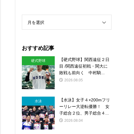
月を選択
打
おすすめ記事
【硬式野球】関西遠征２日
硬式野球
目 /関西遠征初戦・関大に
敗戦も前向く 中村騎...
2026.08.05
【水泳】女子４×200mフリ
水泳
ーリレー大逆転優勝！ 女
振
子総合２位、男子総合４...
2026.08.04