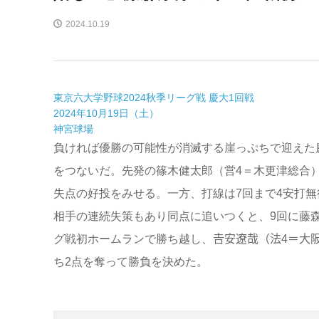
2024.10.19
東京六大学野球2024秋季リーグ戦 慶大1回戦
2024年10月19日（土）
神宮球場
負ければ優勝の可能性が消滅する崖っぷちで迎えた
をつないだ。先発の篠木健太郎（営4＝木更津総合）
失点の好投をみせる。一方、打線は7回まで4安打無
相手の連続失策もあり同点に追いつくと、9回に藤
グ戦初ホームランで勝ち越し、𠮷安遼哉（法4＝大
ち2点を奪って勝負を決めた。