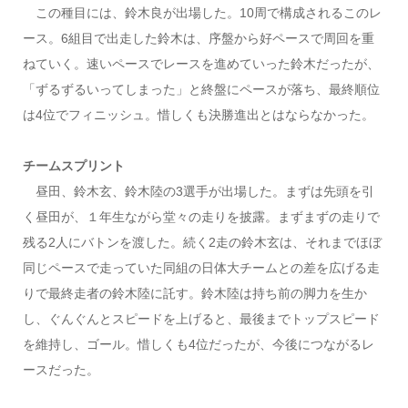
この種目には、鈴木良が出場した。10周で構成されるこのレ
ース。6組目で出走した鈴木は、序盤から好ペースで周回を重
ねていく。速いペースでレースを進めていった鈴木だったが、
「ずるずるいってしまった」と終盤にペースが落ち、最終順位
は4位でフィニッシュ。惜しくも決勝進出とはならなかった。
チームスプリント
昼田、鈴木玄、鈴木陸の3選手が出場した。まずは先頭を引
く昼田が、１年生ながら堂々の走りを披露。まずまずの走りで
残る2人にバトンを渡した。続く2走の鈴木玄は、それまでほぼ
同じペースで走っていた同組の日体大チームとの差を広げる走
りで最終走者の鈴木陸に託す。鈴木陸は持ち前の脚力を生か
し、ぐんぐんとスピードを上げると、最後までトップスピード
を維持し、ゴール。惜しくも4位だったが、今後につながるレ
ースだった。