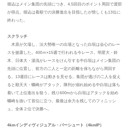
堀込はメイン集団の先頭につき、4,5回目のポイント周回で渡部
が得点。堀込は着順での決勝進出を目指したが惜しくも13位に
終わった。
スクラッチ
木原が欠場し、法大勢唯一の出場となった白垣は会心のレー
スを披露した。400ｍ×15週で行われる今レース。明星大・鈴
木、日体大・湯浅がレースをけん引する中白垣はメイン集団の
先頭に位置し、前方の二人と一定の距離を保ちながら周回す
る。13週目にレースは動きを見せる。集団が逃げの二人を捉え
ると順天大・蠣崎がアタック。隊列が崩れ始める中白垣は落ち
着いて上位進出を狙う。残り600mから白垣はアタックを始め
蠣崎を抜いて首位に立つ。最後は余力を残してのフィニッシ
ュ。全体２位で決勝へ。
4kmインディヴィジュアル・パーシュート（4kmIP）