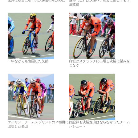
選敗退
一年ながらも奮闘した矢部
白垣はスクラッチに出場し決勝に望みを
つなぐ
ケイリン、チームスプリントの２種目に
好記録も決勝進出はならなかったチーム
出場した昼田
パシュート