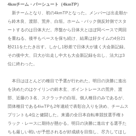
4kmチーム・パーシュート（4kmTP）
新チームとなり、初の4kmTPとなった。メンバーは出走順か
ら鈴木良、渡部、荒井、白垣。ホーム・バック側反対側でスタ
ートするのは日体大だ。序盤から日体大とほぼ同ペースで周回
を重ねる。後半もペースを保ち続け、結果は好タイムの4分21
秒211をたたき出す。しかし1秒差で日体大が速く大会新記録。
その後中大、日大が出走し中大も大会新記録を出し、法大は3
位に終わった。
本日はほとんどの種目で予選が行われた。明日の決勝に進出
を決めたのはケイリンの鈴木玄、ポイントレースの荒井、渡
部、近藤の３名、スクラッチの白垣。個人種目のみであるが、
団体種目である4㎞TPも2年連続で表彰台入りを決め、チームス
プリントも4位と健闘した。来週の全日本自転車競技選手権ト
ラック・レースに期待が懸かる。明日の決勝に進出する選手た
ちも厳しい戦いが予想されるが好成績を目指し、尽力してほし