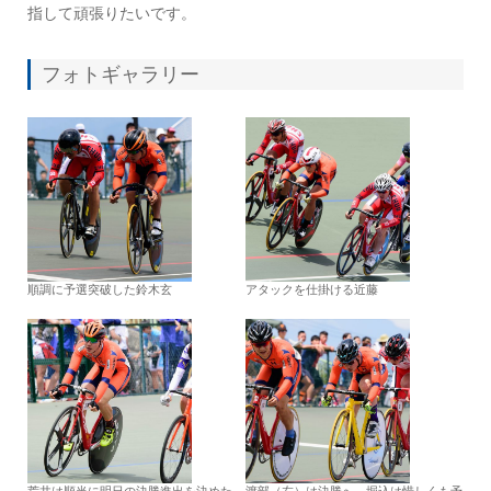
指して頑張りたいです。
フォトギャラリー
順調に予選突破した鈴木玄
アタックを仕掛ける近藤
荒井は順当に明日の決勝進出を決めた
渡部（左）は決勝へ、堀込は惜しくも予