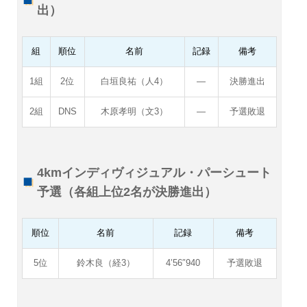
出）
組
順位
名前
記録
備考
1組
2位
白垣良祐（人4）
―
決勝進出
2組
DNS
木原孝明（文3）
―
予選敗退
4kmインディヴィジュアル・パーシュート
予選（各組上位2名が決勝進出）
順位
名前
記録
備考
5位
鈴木良（経3）
4’56″940
予選敗退