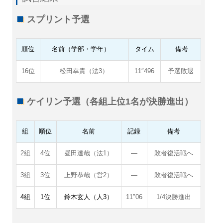
スプリント予選
順位
名前（学部・学年）
タイム
備考
16位
松田幸貴（法3）
11″496
予選敗退
ケイリン予選（各組上位1名が決勝進出）
組
順位
名前
記録
備考
2組
4位
昼田達哉（法1）
―
敗者復活戦へ
3組
3位
上野恭哉（営2）
―
敗者復活戦へ
4組
1位
鈴木玄人（人3）
11″06
1/4決勝進出