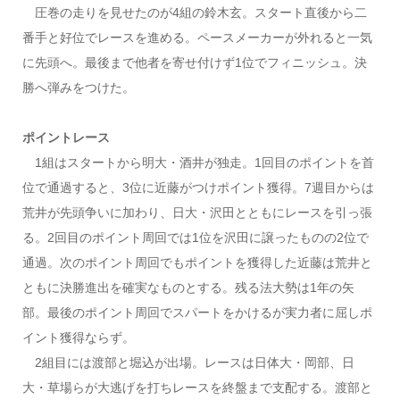
圧巻の走りを見せたのが4組の鈴木玄。スタート直後から二
番手と好位でレースを進める。ペースメーカーが外れると一気
に先頭へ。最後まで他者を寄せ付けず1位でフィニッシュ。決
勝へ弾みをつけた。
ポイントレース
1組はスタートから明大・酒井が独走。1回目のポイントを首
位で通過すると、3位に近藤がつけポイント獲得。7週目からは
荒井が先頭争いに加わり、日大・沢田とともにレースを引っ張
る。2回目のポイント周回では1位を沢田に譲ったものの2位で
通過。次のポイント周回でもポイントを獲得した近藤は荒井と
ともに決勝進出を確実なものとする。残る法大勢は1年の矢
部。最後のポイント周回でスパートをかけるが実力者に屈しポ
イント獲得ならず。
2組目には渡部と堀込が出場。レースは日体大・岡部、日
大・草場らが大逃げを打ちレースを終盤まで支配する。渡部と