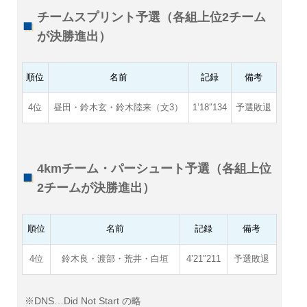
チームスプリント予選（各組上位2チーム
が決勝進出）
順位
名前
記録
備考
4位
昼田・鈴木玄・鈴木陸来（文3）
1’18″134
予選敗退
4kmチーム・パーシュート予選（各組上位
2チームが決勝進出）
順位
名前
記録
備考
4位
鈴木良・渡部・荒井・白垣
4’21″211
予選敗退
※DNS…Did Not Start の略