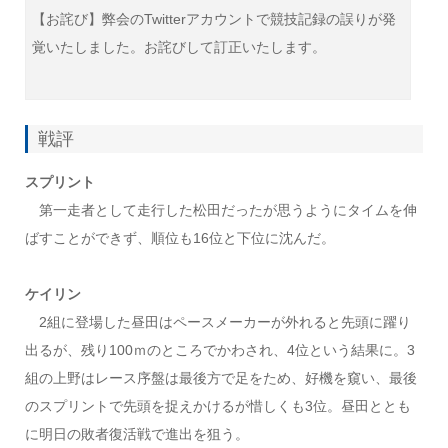
【お詫び】弊会のTwitterアカウントで競技記録の誤りが発
覚いたしました。お詫びして訂正いたします。
戦評
スプリント
第一走者として走行した松田だったが思うようにタイムを伸
ばすことができず、順位も16位と下位に沈んだ。
ケイリン
2組に登場した昼田はペースメーカーが外れると先頭に躍り
出るが、残り100ｍのところでかわされ、4位という結果に。3
組の上野はレース序盤は最後方で足をため、好機を窺い、最後
のスプリントで先頭を捉えかけるが惜しくも3位。昼田ととも
に明日の敗者復活戦で進出を狙う。