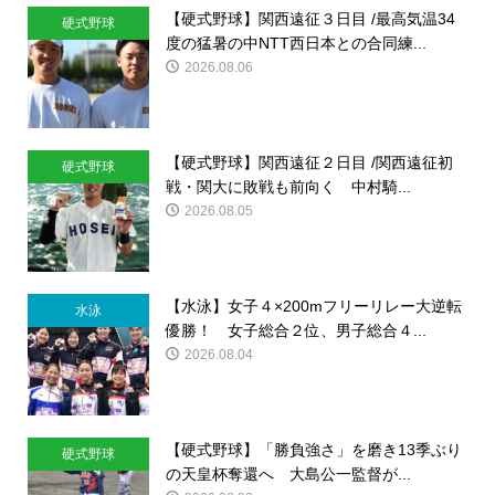
【硬式野球】関西遠征３日目 /最高気温34
硬式野球
度の猛暑の中NTT西日本との合同練...
2026.08.06
【硬式野球】関西遠征２日目 /関西遠征初
硬式野球
戦・関大に敗戦も前向く 中村騎...
2026.08.05
【水泳】女子４×200mフリーリレー大逆転
水泳
優勝！ 女子総合２位、男子総合４...
2026.08.04
【硬式野球】「勝負強さ」を磨き13季ぶり
硬式野球
の天皇杯奪還へ 大島公一監督が...