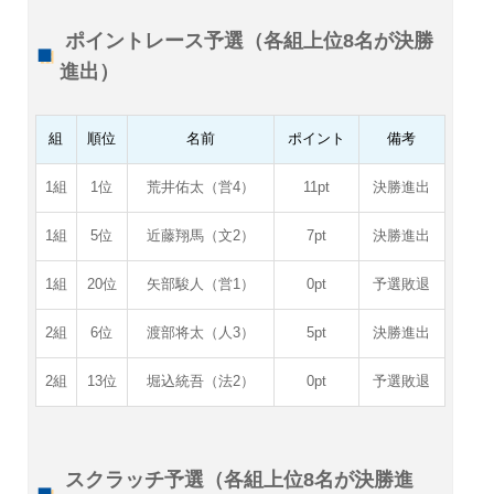
ポイントレース予選（各組上位8名が決勝
進出）
組
順位
名前
ポイント
備考
1組
1位
荒井佑太（営4）
11pt
決勝進出
1組
5位
近藤翔馬（文2）
7pt
決勝進出
1組
20位
矢部駿人（営1）
0pt
予選敗退
2組
6位
渡部将太（人3）
5pt
決勝進出
2組
13位
堀込統吾（法2）
0pt
予選敗退
スクラッチ予選（各組上位8名が決勝進