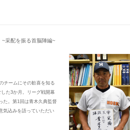
 ~采配を振る首脳陣編~
在のチームにその歓喜を知る
ごした3か月。リーグ戦開幕
った。第1回は青木久典監督
意気込みを語っていただい