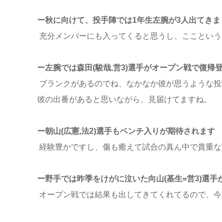
ー秋に向けて、投手陣では1年生左腕が3人出てきま
充分メンバーにも入ってくると思うし、ここという
ー左腕では森田(駿哉,営3)選手がオープン戦で復帰
ブランクがあるのでね、なかなか彼が思うような投
彼の出番があると思いながら、見届けてますね。
ー朝山(広憲,法2)選手もベンチ入りが期待されます
経験豊かですし、傷も癒えて試合の真ん中で貴重な
ー野手では昨季をけがに泣いた向山(基生=営3)選手
オープン戦では結果も出してきてくれてるので、今