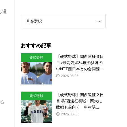
も選
月を選択
おすすめ記事
【硬式野球】関西遠征３日
硬式野球
目 /最高気温34度の猛暑の
中NTT西日本との合同練...
2026.08.06
【硬式野球】関西遠征２日
硬式野球
目 /関西遠征初戦・関大に
る
敗戦も前向く 中村騎...
2026.08.05