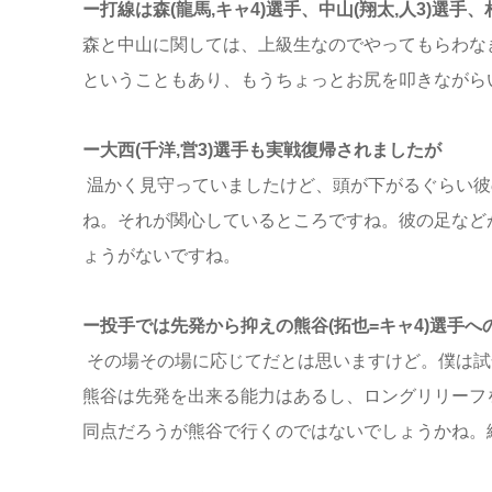
ー打線は森(龍馬,キャ4)選手、中山(翔太,人3)選手
森と中山に関しては、上級生なのでやってもらわなき
ということもあり、もうちょっとお尻を叩きながら
ー大西(千洋,営3)選手も実戦復帰されましたが
温かく見守っていましたけど、頭が下がるぐらい彼
ね。それが関心しているところですね。彼の足など
ょうがないですね。
ー投手では先発から抑えの熊谷(拓也=キャ4)選手
その場その場に応じてだとは思いますけど。僕は試
熊谷は先発を出来る能力はあるし、ロングリリーフ
同点だろうが熊谷で行くのではないでしょうかね。