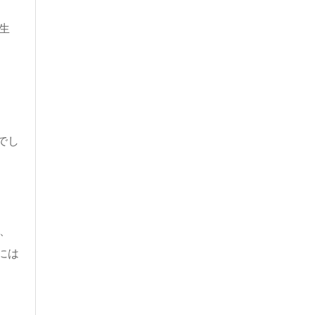
生
でし
、
には