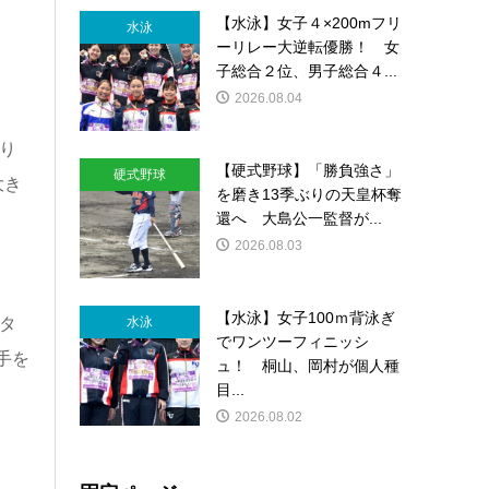
【水泳】女子４×200mフリ
水泳
ーリレー大逆転優勝！ 女
子総合２位、男子総合４...
2026.08.04
り
【硬式野球】「勝負強さ」
硬式野球
大き
を磨き13季ぶりの天皇杯奪
還へ 大島公一監督が...
2026.08.03
【水泳】女子100ｍ背泳ぎ
タ
水泳
でワンツーフィニッシ
手を
ュ！ 桐山、岡村が個人種
目...
2026.08.02