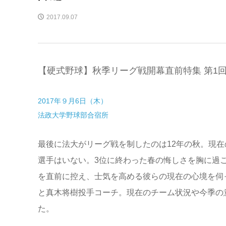
2017.09.07
【硬式野球】秋季リーグ戦開幕直前特集 第1回
2017年９月6日（木）
法政大学野球部合宿所
最後に法大がリーグ戦を制したのは12年の秋。現
選手はいない。3位に終わった春の悔しさを胸に過
を直前に控え、士気を高める彼らの現在の心境を伺
と真木将樹投手コーチ。現在のチーム状況や今季の
た。