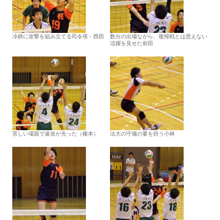
冷静に攻撃を組み立てる司令塔・西田
数分の出場ながら、復帰戦とは思えない
活躍を見せた前田
苦しい場面で速攻が光った（榎本）
法大の守備の要を担う小林