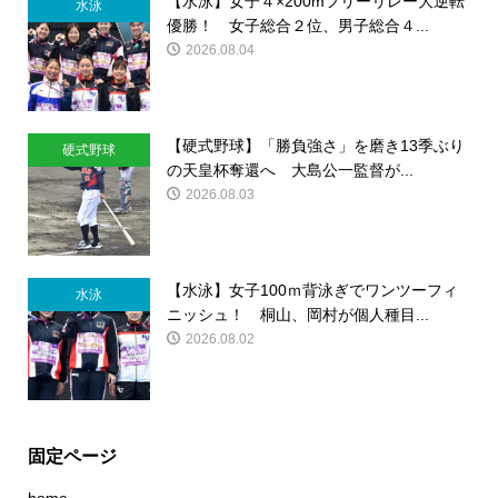
【水泳】女子４×200mフリーリレー大逆転
水泳
優勝！ 女子総合２位、男子総合４...
2026.08.04
【硬式野球】「勝負強さ」を磨き13季ぶり
硬式野球
の天皇杯奪還へ 大島公一監督が...
2026.08.03
【水泳】女子100ｍ背泳ぎでワンツーフィ
水泳
ニッシュ！ 桐山、岡村が個人種目...
2026.08.02
固定ページ
home