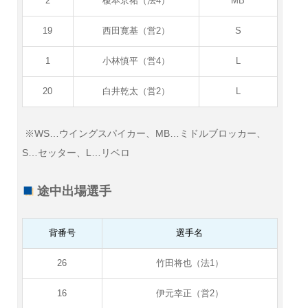
2
榎本京祐（法4）
MB
19
西田寛基（営2）
S
1
小林慎平（営4）
L
20
白井乾太（営2）
L
※WS…ウイングスパイカー、MB…ミドルブロッカー、
S…セッター、L…リベロ
途中出場選手
背番号
選手名
26
竹田将也（法1）
16
伊元幸正（営2）