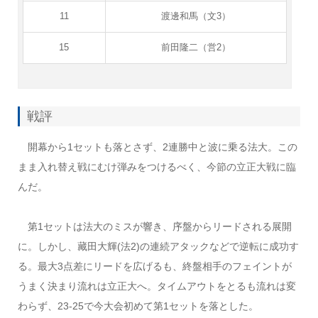
11
渡邊和馬（文3）
15
前田隆二（営2）
戦評
開幕から1セットも落とさず、2連勝中と波に乗る法大。この
まま入れ替え戦にむけ弾みをつけるべく、今節の立正大戦に臨
んだ。
第1セットは法大のミスが響き、序盤からリードされる展開
に。しかし、藏田大輝(法2)の連続アタックなどで逆転に成功す
る。最大3点差にリードを広げるも、終盤相手のフェイントが
うまく決まり流れは立正大へ。タイムアウトをとるも流れは変
わらず、23-25で今大会初めて第1セットを落とした。