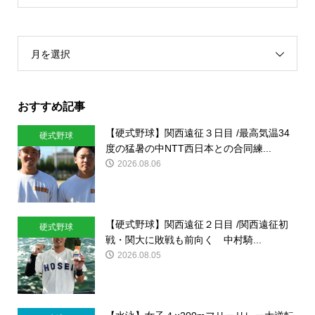
月を選択
おすすめ記事
【硬式野球】関西遠征３日目 /最高気温34
硬式野球
度の猛暑の中NTT西日本との合同練...
2026.08.06
【硬式野球】関西遠征２日目 /関西遠征初
硬式野球
戦・関大に敗戦も前向く 中村騎...
2026.08.05