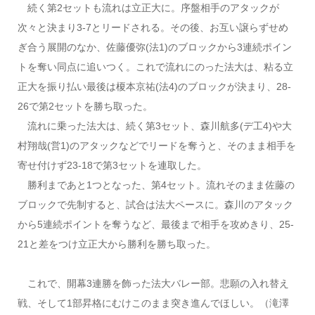
続く第2セットも流れは立正大に。序盤相手のアタックが
次々と決まり3-7とリードされる。その後、お互い譲らずせめ
ぎ合う展開のなか、佐藤優弥(法1)のブロックから3連続ポイン
トを奪い同点に追いつく。これで流れにのった法大は、粘る立
正大を振り払い最後は榎本京祐(法4)のブロックが決まり、28-
26で第2セットを勝ち取った。
流れに乗った法大は、続く第3セット、森川航多(デ工4)や大
村翔哉(営1)のアタックなどでリードを奪うと、そのまま相手を
寄せ付けず23-18で第3セットを連取した。
勝利まであと1つとなった、第4セット。流れそのまま佐藤の
ブロックで先制すると、試合は法大ペースに。森川のアタック
から5連続ポイントを奪うなど、最後まで相手を攻めきり、25-
21と差をつけ立正大から勝利を勝ち取った。
これで、開幕3連勝を飾った法大バレー部。悲願の入れ替え
戦、そして1部昇格にむけこのまま突き進んでほしい。（滝澤