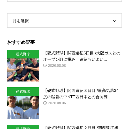
月を選択
おすすめ記事
【硬式野球】関西遠征5日目 /大阪ガスとの
硬式野球
オープン戦に挑み、遠征もいよい...
2026.08.08
【硬式野球】関西遠征３日目 /最高気温34
硬式野球
度の猛暑の中NTT西日本との合同練...
2026.08.06
【硬式野球】関西遠征２日目 /関西遠征初
硬式野球