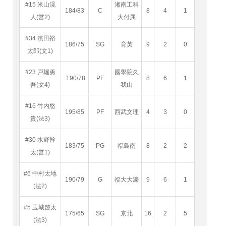
#15 米山滉
湘南工科
184/83
C
8
4
1
人(営2)
大付属
#34 濱田裕
186/75
SG
育英
9
2
0
太郎(文1)
#23 戸堀勇
國學院久
190/78
PF
8
6
1
吾(文4)
我山
#16 竹内悠
195/85
PF
西武文理
4
3
0
貴(法3)
#30 水野幹
183/75
PG
福島南
8
2
2
太(営1)
#6 中村太地
190/79
G
福大大濠
9
6
1
(法2)
#5 玉城啓太
175/65
SG
京北
16
2
5
(法3)