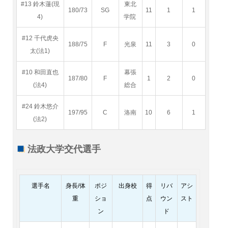
#13 鈴木蓮(現
東北
180/73
SG
11
1
1
4)
学院
#12 千代虎央
188/75
F
光泉
11
3
0
太(法1)
#10 和田直也
幕張
187/80
F
1
2
0
(法4)
総合
#24 鈴木悠介
197/95
C
洛南
10
6
1
(法2)
法政大学交代選手
選手名
身長/体
ポジ
出身校
得
リバ
アシ
重
ショ
点
ウン
スト
ン
ド