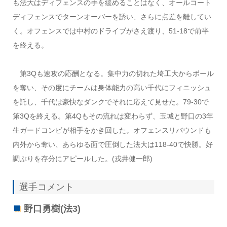
も法大はディフェンスの手を緩めることはなく、オールコート
ディフェンスでターンオーバーを誘い、さらに点差を離してい
く。オフェンスでは中村のドライブがさえ渡り、51-18で前半
を終える。
第3Qも速攻の応酬となる。集中力の切れた埼工大からボール
を奪い、その度にチームは身体能力の高い千代にフィニッシュ
を託し、千代は豪快なダンクでそれに応えて見せた。79-30で
第3Qを終える。第4Qもその流れは変わらず、玉城と野口の3年
生ガードコンビが相手をかき回した。オフェンスリバウンドも
内外から奪い、あらゆる面で圧倒した法大は118-40で快勝。好
調ぶりを存分にアピールした。(戎井健一郎)
選手コメント
野口勇樹(法3)