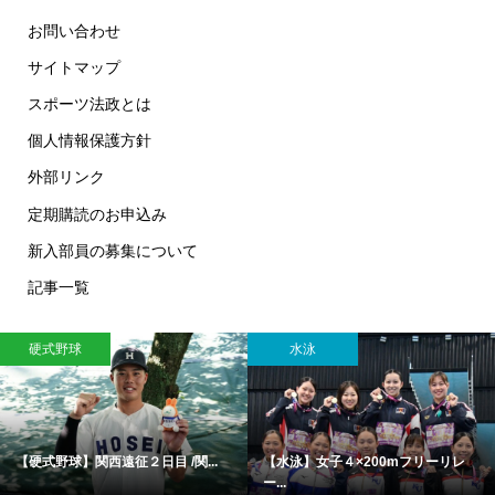
お問い合わせ
サイトマップ
スポーツ法政とは
個人情報保護方針
外部リンク
定期購読のお申込み
新入部員の募集について
記事一覧
硬式野球
水泳
【硬式野球】関西遠征２日目 /関...
【水泳】女子４×200mフリーリレ
ー...