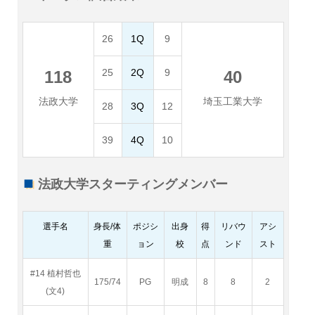
26
1Q
9
25
2Q
9
118
40
法政大学
埼玉工業大学
28
3Q
12
39
4Q
10
法政大学スターティングメンバー
選手名
身長/体
ポジシ
出身
得
リバウ
アシ
重
ョン
校
点
ンド
スト
#14 植村哲也
175/74
PG
明成
8
8
2
(文4)