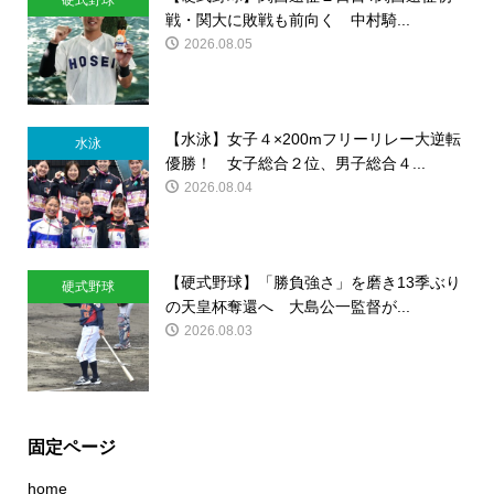
戦・関大に敗戦も前向く 中村騎...
2026.08.05
【水泳】女子４×200mフリーリレー大逆転
水泳
優勝！ 女子総合２位、男子総合４...
2026.08.04
【硬式野球】「勝負強さ」を磨き13季ぶり
硬式野球
の天皇杯奪還へ 大島公一監督が...
2026.08.03
固定ページ
home