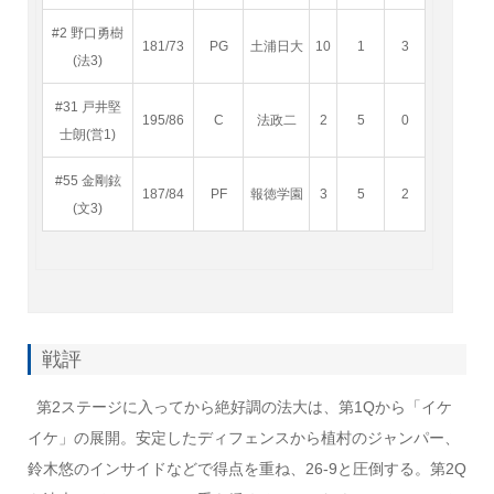
#2 野口勇樹
181/73
PG
土浦日大
10
1
3
(法3)
#31 戸井堅
195/86
C
法政二
2
5
0
士朗(営1)
#55 金剛鉉
187/84
PF
報徳学園
3
5
2
(文3)
戦評
第2ステージに入ってから絶好調の法大は、第1Qから「イケ
イケ」の展開。安定したディフェンスから植村のジャンパー、
鈴木悠のインサイドなどで得点を重ね、26-9と圧倒する。第2Q