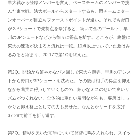
早大戦から登録メンバーを変え、ベースチームのメンバーで挑
んだ東大戦。法大ボールからスタートするも、両チームにター
ンオーバーが目立ちファーストポイントが遠い。それでも野口
が３Pシュートで先制点を挙げると、続いて金のゴール下、早
川の3Pシュートなどから徐々に得点を離す。ところが、終盤に
東大の速攻が決まると流れは一転。10点以上ついていた差はみ
るみると縮まり、20-17で第1Qを終えた。
第2Q。開始から鮮やかなパス回しで東大を翻弄。早川のアシス
トから野口が3Pシュートを沈めた。その後は相手の得点を抑え
ながら着実に得点していくものの、細かなミスのせいで良いリ
ズムがつくれない。全体的に重たい展開ながらも、要所はしっ
かりと抑え格上としての力も見せた。なんとかリードを広げ、
37-28で前半を折り返す。
第3Q。精彩を欠いた前半について監督に喝を入れられ、スイッ