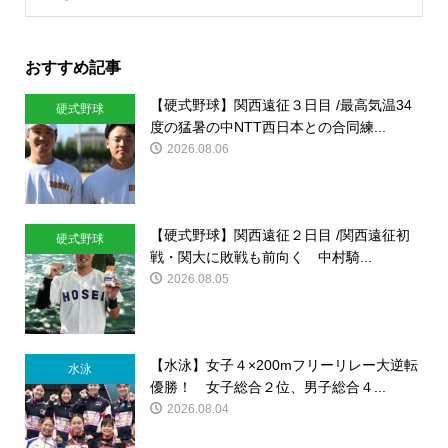
おすすめ記事
【硬式野球】関西遠征３日目 /最高気温34
硬式野球
度の猛暑の中NTT西日本との合同練...
2026.08.06
【硬式野球】関西遠征２日目 /関西遠征初
硬式野球
戦・関大に敗戦も前向く 中村騎...
2026.08.05
【水泳】女子４×200mフリーリレー大逆転
水泳
優勝！ 女子総合２位、男子総合４...
2026.08.04