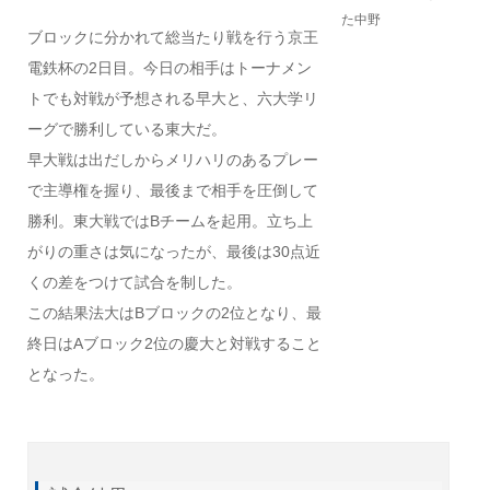
た中野
ブロックに分かれて総当たり戦を行う京王
電鉄杯の2日目。今日の相手はトーナメン
トでも対戦が予想される早大と、六大学リ
ーグで勝利している東大だ。
早大戦は出だしからメリハリのあるプレー
で主導権を握り、最後まで相手を圧倒して
勝利。東大戦ではBチームを起用。立ち上
がりの重さは気になったが、最後は30点近
くの差をつけて試合を制した。
この結果法大はBブロックの2位となり、最
終日はAブロック2位の慶大と対戦すること
となった。