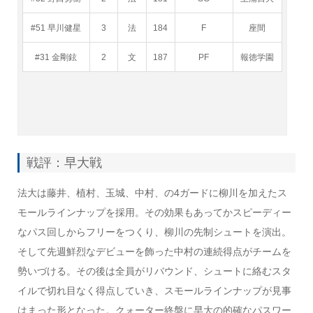
#51 早川健星
3
法
184
F
座間
#31 金剛鉉
2
文
187
PF
報徳学園
戦評：早大戦
法大は藤井、植村、玉城、中村、の4ガードに柳川を加えたス
モールラインナップを採用。その効果もあってかスピーディー
なパス回しからフリーをつくり、柳川の先制シュートを演出。
そして先週鮮烈なデビューを飾った中村の連続得点がチームを
勢いづける。その後は全員がリバウンド、シュートに絡むスタ
イルで切れ目なく得点していき、スモールラインナップが見事
はまった形となった。クォーター終盤に早大の的確なパスワー