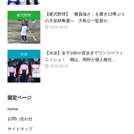
【硬式野球】「勝負強さ」を磨き13季ぶり
硬式野球
の天皇杯奪還へ 大島公一監督が...
2026.08.03
【水泳】女子100ｍ背泳ぎでワンツーフィ
水泳
ニッシュ！ 桐山、岡村が個人種目...
2026.08.02
固定ページ
home
お問い合わせ
サイトマップ