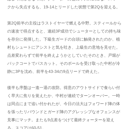
クから失点するも、19-14とリードした状態で第2Qを迎える。
第2Q前半の主役はラストイヤーで燃える中野。スティールから
の速攻で得点すると、連続3P成功でシューターとしての持ち味
を存分に発揮した。下級生ガードの台頭に触発されたのか、植
村もシュートにアシストと気を吐き、上級生の意地を見せた。
点差変わらずで前半を終えようかとしていたそのとき、戸堀が
バックコートでパスカット。そのボールを受け取った中村が冷
静に3Pを沈め、前半を43-34の9点リードで終えた。
後半も序盤は一進一退の攻防。得意のアウトサイドで食らい付
く早大に焦りを覚えたか、中村が連続でターンオーバー。一時
は同点にまで追い付かれたが、今日の法大はフォワード陣の体
を張ったリバウンドとガード陣のアグレッシブなオフェンスが
見事にマッチ。またも9点差をつけて最終クォーターを迎え
る。スコアは60-51。