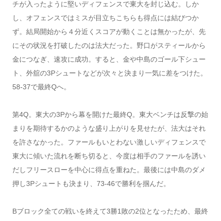
チが入ったように堅いディフェンスで東大を封じ込む。しか
し、オフェンスではミスが目立ちこちらも得点には結びつか
ず。結局開始から４分近くスコアが動くことは無かったが、先
にその状況を打破したのは法大だった。野口がスティールから
金につなぎ、速攻に成功。すると、金や中島のゴール下シュー
ト、外舘の3Pシュートなどが次々と決まり一気に差をつけた。
58-37で最終Qへ。
第4Q。東大の3Pから幕を開けた最終Q。東大ベンチは反撃の始
まりを期待するかのような盛り上がりを見せたが、法大はそれ
を許さなかった。ファールもいとわない激しいディフェンスで
東大に傾いた流れを断ち切ると、今度は相手のファールを誘い
だしフリースローを中心に得点を重ねた。最後には中島のダメ
押し3Pシュートも決まり、73-46で勝利を掴んだ。
Bブロック全ての戦いを終えて3勝1敗の2位となったため、最終