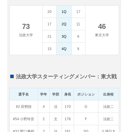
20
1Q
17
17
2Q
11
73
46
法政大学
東京大学
21
3Q
9
15
4Q
9
法政大学スターティングメンバー：東大戦
選手名
学年
学部
身長
ポジション
出身校
#2 田勢陸
4
法
170
G
法政二
#54 小野玲音
2
文
178
F
法政二
#32 野口勇樹
2
法
181
SG
土浦日大