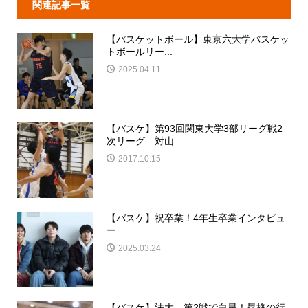
関連記事一覧
【バスケットボール】東京六大学バスケッ
トボールリー...
2025.04.11
【バスケ】第93回関東大学3部リーグ戦2
次リーグ 対山...
2017.10.15
【バスケ】祝卒業！4年生卒業インタビュ
ー
2025.03.24
【バスケ】法大、第2戦で白星！昇格の行