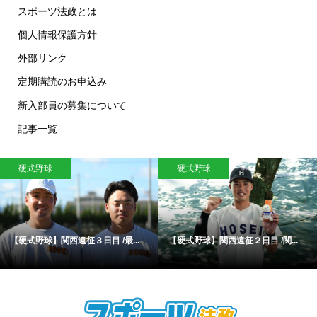
スポーツ法政とは
個人情報保護方針
外部リンク
定期購読のお申込み
新入部員の募集について
記事一覧
硬式野球
硬式野球
【硬式野球】関西遠征３日目 /最...
【硬式野球】関西遠征２日目 /関...