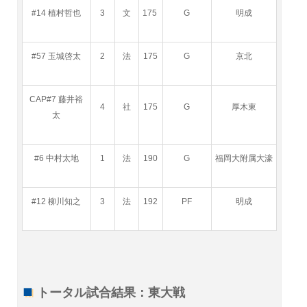
#14 植村哲也
3
文
175
G
明成
#57 玉城啓太
2
法
175
G
京北
CAP#7 藤井裕
4
社
175
G
厚木東
太
#6 中村太地
1
法
190
G
福岡大附属大濠
#12 柳川知之
3
法
192
PF
明成
トータル試合結果：東大戦