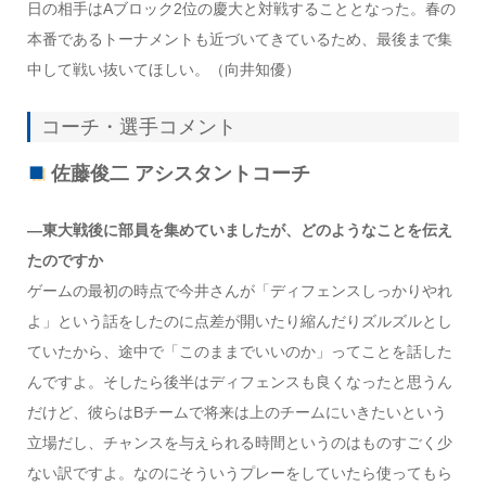
日の相手はAブロック2位の慶大と対戦することとなった。春の
本番であるトーナメントも近づいてきているため、最後まで集
中して戦い抜いてほしい。（向井知優）
コーチ・選手コメント
佐藤俊二 アシスタントコーチ
―東大戦後に部員を集めていましたが、どのようなことを伝え
たのですか
ゲームの最初の時点で今井さんが「ディフェンスしっかりやれ
よ」という話をしたのに点差が開いたり縮んだりズルズルとし
ていたから、途中で「このままでいいのか」ってことを話した
んですよ。そしたら後半はディフェンスも良くなったと思うん
だけど、彼らはBチームで将来は上のチームにいきたいという
立場だし、チャンスを与えられる時間というのはものすごく少
ない訳ですよ。なのにそういうプレーをしていたら使ってもら