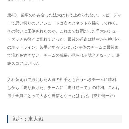
第4Q。歯車のかみ合った法大はもう止められない。スピーディ
ーで思い切りのいいシュートは次々とネットを揺らしてゆく。
その勢いに圧倒されたのか、これまで好調だった早大のシュー
トタッチも徐々に乱れていった。最後の得点は植村から柳川へ
のホットライン。苦手とするラン&ガン主体のチームに最後ま
で流れを渡さない、チームの成長が見られる試合となった。最
終スコアは84-67。
入れ替え戦で敗北した因縁の相手とも言うべきチームに勝利。
しかも「走り負けた」チームに「走り勝って」の勝利。これは
選手全員にとって大きな自信となったはずだ。(戎井健一郎)
戦評：東大戦