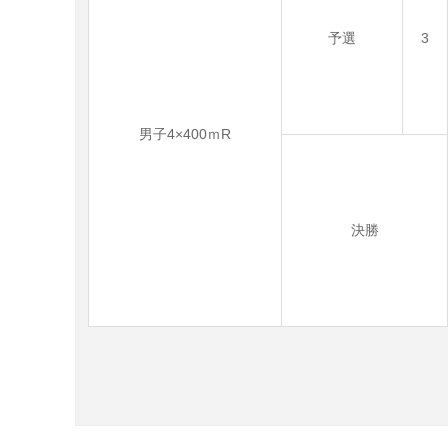
予選
3
男子4×400ｍR
決勝