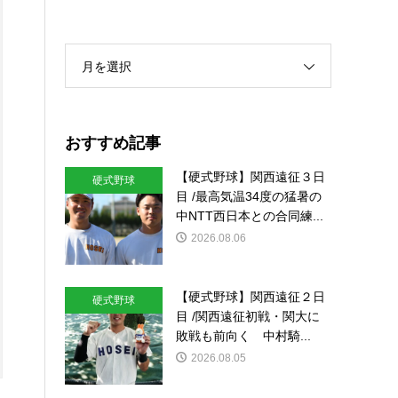
月を選択
おすすめ記事
【硬式野球】関西遠征３日
硬式野球
目 /最高気温34度の猛暑の
中NTT西日本との合同練...
2026.08.06
【硬式野球】関西遠征２日
硬式野球
目 /関西遠征初戦・関大に
敗戦も前向く 中村騎...
2026.08.05