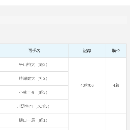
選手名
記録
順位
平山裕太（経3）
勝瀬健大（社2）
40秒06
4着
小林圭介（経3）
川辺隼也（スポ3）
樋口一馬（経1）