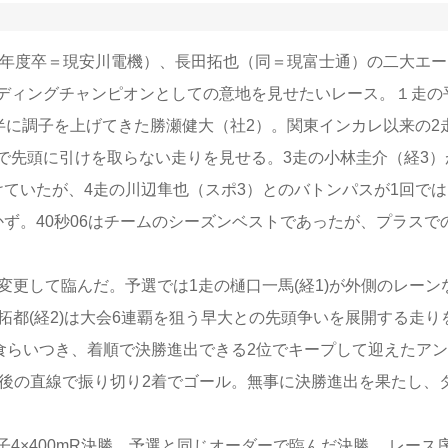
28年度卒＝現安川電機）、長田拓也（同＝現富士通）の二大エー
ディングチャンピオンとしての意地を見せたいレース。１走の
半に調子を上げてきた勝瀬健大（社2）。関東インカレ以来の2
で先頭に引けを取らない走りを見せる。3走の小林圭介（経3）
ていたが、4走の川辺隼也（スポ3）とのバトンパスが1回では
ず。40秒06はチームのシーズンベストであったが、プラスで
変更して臨んだ。予選では1走の樋口一馬(経1)が外側のレーン
拓都(経2)は大会6連覇を狙う早大との先頭争いを展開する走り
に食らいつき、着順で決勝進出できる2位でキープして迎えたア
最後の直線で振り切り2着でゴール。無事に決勝進出を果たし、
×400mR決勝。予選と同じオーダーで臨んだ決勝。 レース