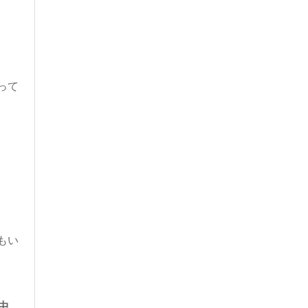
って
もい
中