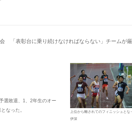
大会 「表彰台に乗り続けなければならない」チームが
予選敗退、1、2年生のオー
果となった。
上位から離されてのフィニッシュとな
伊深