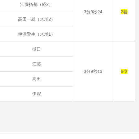
江藤拓都（経2）
3分9秒24
2着
高田一就（スポ2）
伊深愛生（スポ1）
樋口
江藤
3分9秒13
6位
高田
伊深