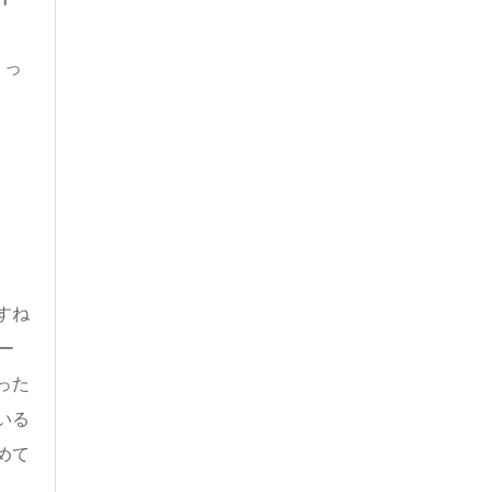
ょっ
すね
ー
った
いる
めて