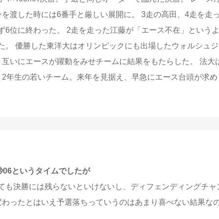
を渡した時には6番手と厳しい展開に。 3走の高田、4走を走
6位に終わった。 2走を走った江藤が「エース不在」という
た。 優勝した東洋大はオリンピックにも出場したウォルシュジ
。互いにエースが躍動をみせチームに結果をもたらした。 法大
、2年生の若いチーム。来年を見据え、早急にエース台頭が求め
秒06というタイムでしたが
ても決勝には残らないといけないし、ディフェンディングチャ
変わったとはいえ予選落ちっていうのはあまり喜べない結果な