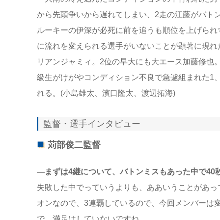
から先頭争いから遅れてしまい、2走の江藤がバトン
ルーキーの伊深が必死に前を追うも順位を上げられず
に流れを変えられる選手がいないことが顕著に現れ
リアンジャミィ。2位の早大にも大エース加藤修也
級生がけがやコンディション不良で急遽組まれた1
れる。(小島雄太、濱口隆太、渡辺拓海)
監督・選手インタビュー
苅部俊二監督
―まずは4継について、バトンミスもあった中で40
失敗した中でっていうよりも、ああいうことがあっ
オンなので、3連覇しているので、今回メンバーは
で。満足はしていないですね。