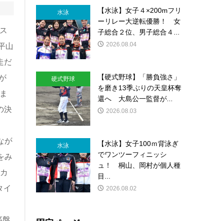
【水泳】女子４×200mフリ
水泳
ーリレー大逆転優勝！ 女
ス
子総合２位、男子総合４...
2026.08.04
平山
走だ
【硬式野球】「勝負強さ」
が
硬式野球
を磨き13季ぶりの天皇杯奪
ま
還へ 大島公一監督が...
の決
2026.08.03
なが
【水泳】女子100ｍ背泳ぎ
水泳
でワンツーフィニッシ
をみ
ュ！ 桐山、岡村が個人種
ンカ
目...
タイ
2026.08.02
序盤