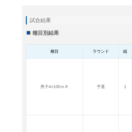
試合結果
種目別結果
種目
ラウンド
組
男子4×100ｍＲ
予選
1