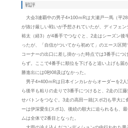
戦評
大会3連覇中の男子4×100ｍRは大瀬戸一馬（平
が抜け厳しい戦いが予想されていたが、ディフェン
裕太（経3）が4番手でつなぐと、2走はシーズン後
ったが、「自信がついてから初めて」のエース区間
コーナーの出口に差し掛かった時点では3番手につけ
らず。ここで4番手に順位を下げると追い上げも届か
勝進出には0秒08及ばなかった。
男子4×400ｍRは日本インカレからオーダーを2人
ら後半も粘りの走りで3番手につけると、2走の江藤
せバトンをつなぐ。3走の高田一就(スポ2)も早大
ーは伊深愛生(スポ1)。後続の順大に迫られるも、
ムは全体で2番目となった。
大雨の冷え込んだコンディションの中行われた男子4