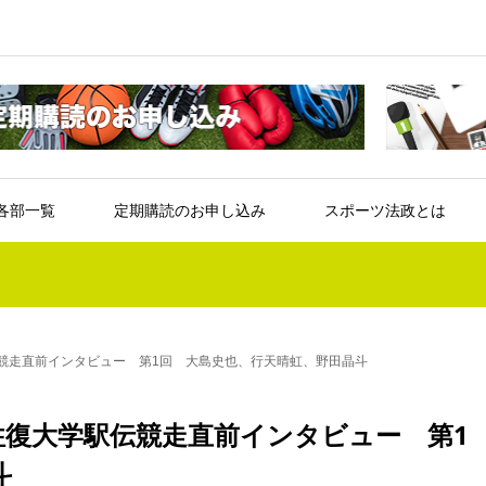
各部一覧
定期購読のお申し込み
スポーツ法政とは
伝競走直前インタビュー 第1回 大島史也、行天晴虹、野田晶斗
往復大学駅伝競走直前インタビュー 第1
斗