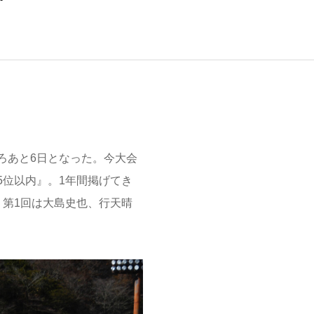
ろあと6日となった。今大会
5位以内』。1年間掲げてき
。第1回は大島史也、行天晴