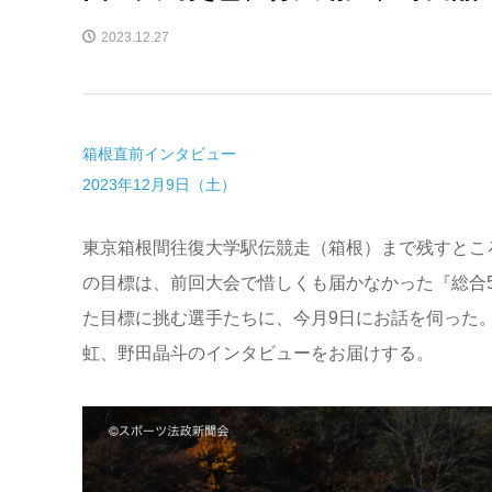
2023.12.27
箱根直前インタビュー
2023年12月9日（土）
東京箱根間往復大学駅伝競走（箱根）まで残すとこ
の目標は、前回大会で惜しくも届かなかった『総合
た目標に挑む選手たちに、今月9日にお話を伺った
虹、野田晶斗のインタビューをお届けする。