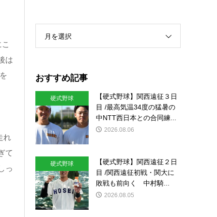
月を選択
にこ
後は
を
おすすめ記事
【硬式野球】関西遠征３日
硬式野球
目 /最高気温34度の猛暑の
中NTT西日本との合同練...
2026.08.06
走れ
ぎて
【硬式野球】関西遠征２日
硬式野球
しっ
目 /関西遠征初戦・関大に
敗戦も前向く 中村騎...
2026.08.05