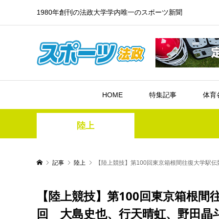
1980年創刊の法政大学学内唯一のスポーツ新聞
HOME
特集記事
体育
陸上
記事
陸上
【陸上競技】第100回東京箱根間往復大学駅
【陸上競技】第100回東京箱根間
回 大島史也、行天晴虹、野田晶