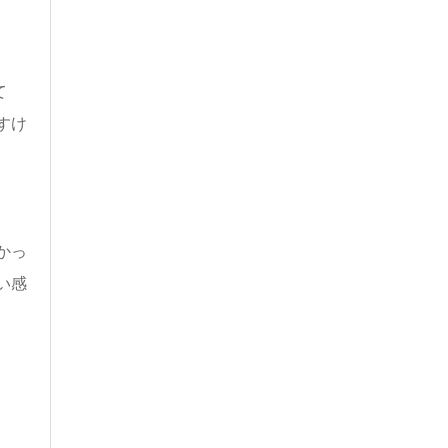
て
すけ
かっ
い感