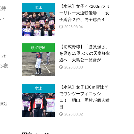
【水泳】女子４×200mフリ
水泳
気持
ーリレー大逆転優勝！ 女
い
子総合２位、男子総合４...
2026.08.04
【硬式野球】「勝負強さ」
硬式野球
を磨き13季ぶりの天皇杯奪
った
還へ 大島公一監督が...
ら寝
2026.08.03
【水泳】女子100ｍ背泳ぎ
水泳
でワンツーフィニッシ
ュ！ 桐山、岡村が個人種
絶対
目...
2026.08.02