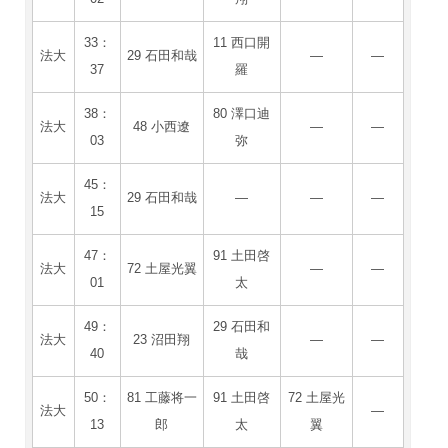
33：
11 西口開
法大
29 石田和哉
―
―
37
羅
38：
80 澤口迪
法大
48 小西遼
―
―
03
弥
45：
法大
29 石田和哉
―
―
―
15
47：
91 土田啓
法大
72 土屋光翼
―
―
01
太
49：
29 石田和
法大
23 沼田翔
―
―
40
哉
50：
81 工藤将一
91 土田啓
72 土屋光
法大
―
13
郎
太
翼