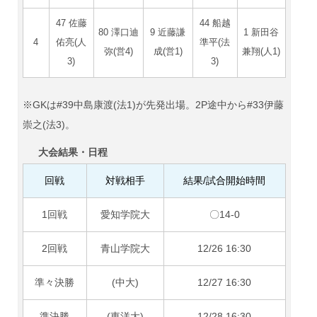
47 佐藤
44 船越
80 澤口迪
9 近藤謙
1 新田谷
4
佑亮(人
準平(法
弥(営4)
成(営1)
兼翔(人1)
3)
3)
※GKは#39中島康渡(法1)が先発出場。2P途中から#33伊藤
崇之(法3)。
大会結果・日程
回戦
対戦相手
結果/試合開始時間
1回戦
愛知学院大
〇14-0
2回戦
青山学院大
12/26 16:30
準々決勝
(中大)
12/27 16:30
準決勝
(東洋大)
12/28 16:30