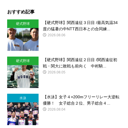
おすすめ記事
【硬式野球】関西遠征３日目 /最高気温34
硬式野球
度の猛暑の中NTT西日本との合同練...
2026.08.06
【硬式野球】関西遠征２日目 /関西遠征初
硬式野球
戦・関大に敗戦も前向く 中村騎...
2026.08.05
【水泳】女子４×200mフリーリレー大逆転
水泳
優勝！ 女子総合２位、男子総合４...
2026.08.04