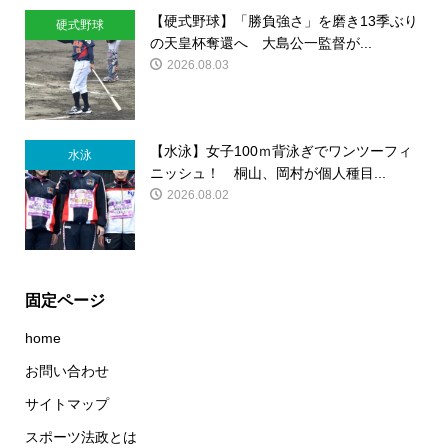
【硬式野球】「勝負強さ」を磨き13季ぶり
硬式野球
の天皇杯奪還へ 大島公一監督が...
2026.08.03
【水泳】女子100ｍ背泳ぎでワンツーフィ
水泳
ニッシュ！ 桐山、岡村が個人種目...
2026.08.02
固定ページ
home
お問い合わせ
サイトマップ
スポーツ法政とは