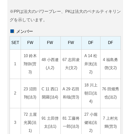
※PPは法大のパワープレー、PKは法大のペナルティキリン
グを示しています。
メンバー
SET
FW
FW
FW
DF
DF
10 鈴木
A 14 松
48 小西遼
67 志田凌
4 福島勇
1
翔弥(営
井洸(法
(人2)
大(文2)
啓(文2)
3)
2)
18 川上
23 沼田
C 11 西口
A 29 石田
76 田畑秀
2
朝日(法
翔(法3)
開羅(法4)
和哉(営3)
也(法2)
4)
72 土屋
27 小堀
91 土田啓
81 工藤将
7 上村光
3
光翼(法
健祐(法
太(法1)
一郎(法3)
輝(営3)
1)
2)