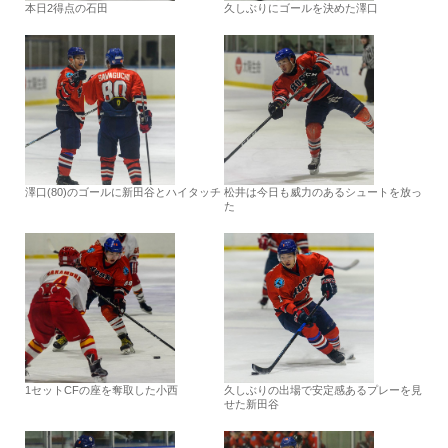
本日2得点の石田
久しぶりにゴールを決めた澤口
澤口(80)のゴールに新田谷とハイタッチ
松井は今日も威力のあるシュートを放っ
た
1セットCFの座を奪取した小西
久しぶりの出場で安定感あるプレーを見
せた新田谷