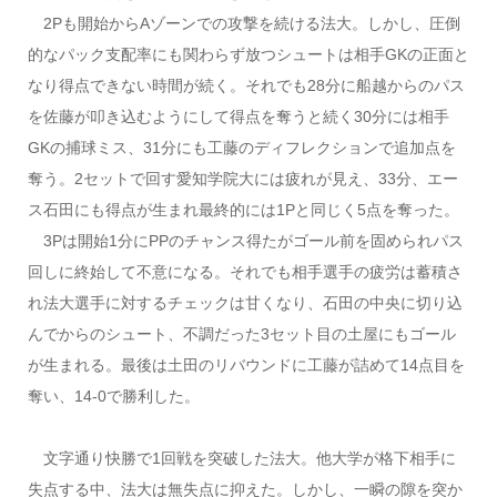
2Pも開始からAゾーンでの攻撃を続ける法大。しかし、圧倒
的なパック支配率にも関わらず放つシュートは相手GKの正面と
なり得点できない時間が続く。それでも28分に船越からのパス
を佐藤が叩き込むようにして得点を奪うと続く30分には相手
GKの捕球ミス、31分にも工藤のディフレクションで追加点を
奪う。2セットで回す愛知学院大には疲れが見え、33分、エー
ス石田にも得点が生まれ最終的には1Pと同じく5点を奪った。
3Pは開始1分にPPのチャンス得たがゴール前を固められパス
回しに終始して不意になる。それでも相手選手の疲労は蓄積さ
れ法大選手に対するチェックは甘くなり、石田の中央に切り込
んでからのシュート、不調だった3セット目の土屋にもゴール
が生まれる。最後は土田のリバウンドに工藤が詰めて14点目を
奪い、14-0で勝利した。
文字通り快勝で1回戦を突破した法大。他大学が格下相手に
失点する中、法大は無失点に抑えた。しかし、一瞬の隙を突か