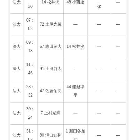
法大
14 松井洸
48 小西遼
―
30
弥
07：
法大
72 土屋光翼
―
―
―
08
09：
法大
67 志田凌大
14 松井洸
―
―
18
11：
法大
91 土田啓太
―
―
―
46
28：
44 船越準
法大
47 佐藤佑亮
―
―
32
平
30：
法大
7 上村光輝
―
―
―
24
31：
1 新田谷兼
法大
80 澤口迪弥
―
―
02
翔