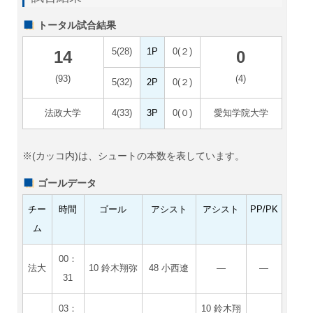
トータル試合結果
5(28)
1P
0(２)
14
0
(93)
(4)
5(32)
2P
0(２)
法政大学
4(33)
3P
0(０)
愛知学院大学
※(カッコ内)は、シュートの本数を表しています。
ゴールデータ
チー
時間
ゴール
アシスト
アシスト
PP/PK
ム
00：
法大
10 鈴木翔弥
48 小西遼
―
―
31
03：
10 鈴木翔