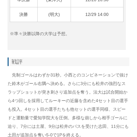
決勝
(明大)
12/29 14:00
※準々決勝以降の大学は予想。
戦評
先制ゴールはわずか31秒。小西とのコンビネーションで抜け
た鈴木がゴール右隅へ決める。さらに3分にも松井の強烈なス
ラップショットが突き刺さり追加点を奪う。法大は試合開始か
ら4つ回しを採用してルーキーの近藤を含めた4セット目の選手
も投入。4セット目の選手たちも他セットの選手同様、スピー
ドと運動量で愛知学院大を圧倒。多様な崩しから相手ゴールに
迫り、7分には土屋、9分は松井のパスを受けた志田、11分にも
土田が追加点を奪い5-0で1Pを終える。