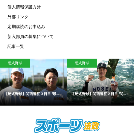
個人情報保護方針
外部リンク
定期購読のお申込み
新入部員の募集について
記事一覧
硬式野球
硬式野球
【硬式野球】関西遠征３日目 /最...
【硬式野球】関西遠征２日目 /関...