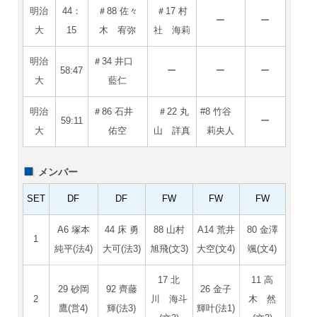
明治
44：
＃88 佐々
＃17 村
ー
ー
大
15
木 宥弥
社 海莉
明治
＃34 井口
58:47
ー
ー
ー
大
藍仁
明治
＃86 石井
＃22 丸
#8 竹谷
59:11
ー
大
佑空
山 詳真
莉央人
メンバー
SET
DF
DF
FW
FW
FW
A6 塚本
44 床 勇
88 山村
A14 荒井
80 金澤
1
純平(法4)
大可(法3)
旭飛(文3)
大空(文4)
颯(文4)
17 北
11 高
29 砂岡
92 齊藤
26 金子
2
川 海斗
木 然
鷹(営4)
輝(法3)
輝叶(法1)