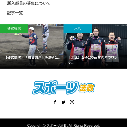
新入部員の募集について
記事一覧
硬式野球
水泳
【硬式野球】「勝負強さ」を磨き1...
【水泳】女子100ｍ背泳ぎでワン
ツ...
Copyright ©
スポーツ法政. All Rights Reserved.