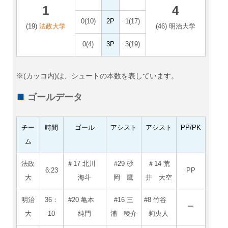
1
4
0(10)
2P
1(17)
(19)
法政大学
(46) 明治大学
0(4)
3P
3(19)
※(カッコ内)は、シュートの本数を表しています。
ゴールデータ
チー
時間
ゴール
アシスト
アシスト
PP/PK
ム
法政
＃17 北川
#29 砂
＃14 荒
6:23
PP
大
海斗
岡 鷹
井 大空
明治
36：
#20 亀本
#16 三
#8 竹谷
ー
大
10
純門
浦 稜介
莉央人