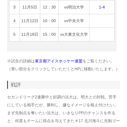
3
11月5日
12：30
vs明治大学
1-4
4
11月12日
10：00
vs中央大学
5
11月18日
15：00
vs大東文化大学
※試合の詳細は
東京都アイスホッケー連盟
をご覧ください。
（青い部分をクリックしていただくとHPに移動いたします。）
戦評
セカンドリーグ2連勝中と好調の法大は、明大との対戦。苦手
にしている相手だが、勝利し、嫌なイメージを植え付けたい。
まず先制点を奪いたい法大は、いきなりPPのチャンスを作る
と、何度もチームに得点を与えてきた＃17 北川海斗に先制ゴー