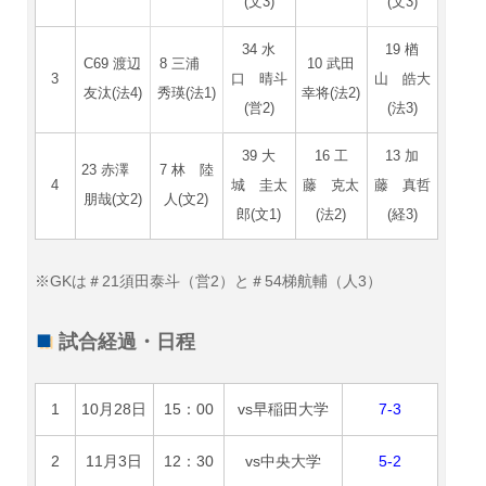
(文3)
(文3)
34 水
19 楢
C69 渡辺
8 三浦
10 武田
3
口 晴斗
山 皓大
友汰(法4)
秀瑛(法1)
幸将(法2)
(営2)
(法3)
39 大
16 工
13 加
23 赤澤
7 林 陸
4
城 圭太
藤 克太
藤 真哲
朋哉(文2)
人(文2)
郎(文1)
(法2)
(経3)
※GKは＃21須田泰斗（営2）と＃54梯航輔（人3）
試合経過・日程
1
10月28日
15：00
vs早稲田大学
7-3
2
11月3日
12：30
vs中央大学
5-2