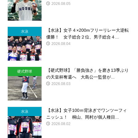
2026.08.05
【水泳】女子４×200mフリーリレー大逆転
水泳
優勝！ 女子総合２位、男子総合４...
2026.08.04
【硬式野球】「勝負強さ」を磨き13季ぶり
硬式野球
の天皇杯奪還へ 大島公一監督が...
2026.08.03
【水泳】女子100ｍ背泳ぎでワンツーフィ
水泳
ニッシュ！ 桐山、岡村が個人種目...
2026.08.02