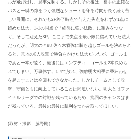
ルが飛び出し、見事先制する。しかしその後は、相手の正確な
パスと一瞬の隙をつく強烈なシュートを守る時間が長く続く苦
しい展開に。それでも2P終了時点で与えた失点をわずか1点に
留めた法大。1-1の同点で「終盤に強い法政」に望みをつな
ぐ。そして迎えた3P。ここまで失点を最小限に留めていた法大
だったが、明大の＃88 佐々木宥弥に勝ち越しゴールを決められ
ると、意地の6人攻撃で勝負をかけた法大だったが、ゴールま
であと一本が遠く、最後にはエンプティ―ゴールを2本決めら
れてしまい、万事休す。1-4で敗れ、強敵明大相手に番狂わせ
を起こすことは今回もできなかった。しかしチームとして攻
撃、守備ともに向上していることは間違いない。明大とはファ
イナルリーグでの対戦が残っているため、挽回のチャンスはま
だ残っている。最後の最後に勝利をつかみ取ってほしい。
(取材・撮影 脇野剛）