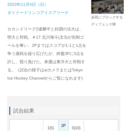
2023年11月5日（日）
ダイドードリンコアイスアリーナ
必死にブロックする
ディフェンス陣
セカンドリーグ2連勝中と好調の法大は、
明大と対戦。＃17 北川海斗(文3)が先制ゴ
ールを奪い、2Pまではスコアが1-1と1点を
争う激戦を繰り広げたが、終盤3Pに3点を
許し、競り負けた。来週は東洋大と対戦す
る。（試合の様子はaiカメラまたはTokyo
Ice Hockey Channelからご覧になれます)
試合結果
1P
1(5)
0(10)