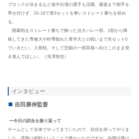
ブロックが決まるなど途中出場の選手も活躍。最後まで相手を
寄せ付けず、25-18で第3セットを奪いストレート勝ちを収め
る。
開幕戦をストレート勝ちで飾った法大バレー部。1部から降
格してきた専修大や昨季敗れた青学大との戦いまで失セット0
でいきたい。入替戦、そして悲願の一部昇格へ向けこのまま突
き進んでほしい。（滝澤智也）
インタビュー
吉田康伸監督
ー今日の試合を振り返って
チームとして全体でやってきていたので、自信を持ってやりま
した。序盤は初戦ということで硬かったのですが、中盤以降は