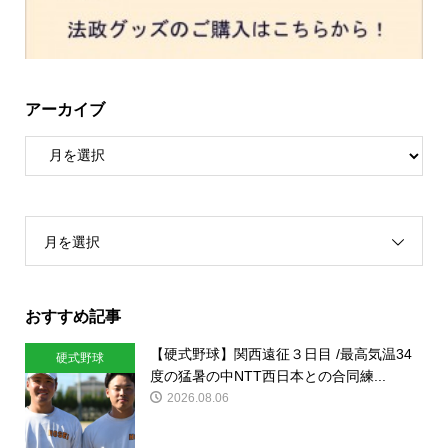
アーカイブ
月を選択
おすすめ記事
【硬式野球】関西遠征３日目 /最高気温34
硬式野球
度の猛暑の中NTT西日本との合同練...
2026.08.06