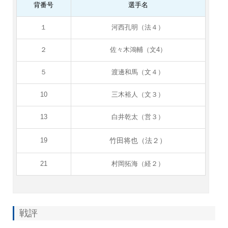
背番号
選手名
１
河西孔明（法４）
２
佐々木鴻輔（文4）
５
渡邊和馬（文４）
10
三木裕人（文３）
13
白井乾太（営３）
竹田将也（法２）
19
21
村岡拓海（経２）
戦評