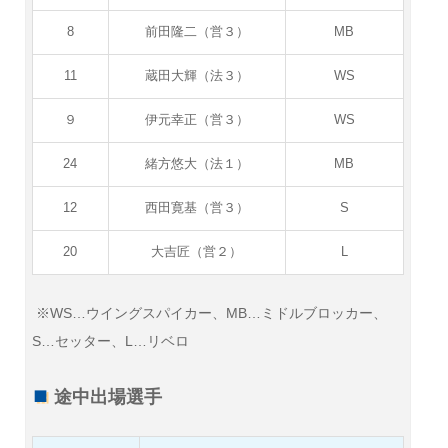
8
前田隆二（営３）
MB
11
蔵田大輝（法３）
WS
９
伊元幸正（営３）
WS
24
緒方悠大（法１）
MB
12
西田寛基（営３）
S
20
大吉匠（営２）
L
※WS…ウイングスパイカー、MB…ミドルブロッカー、
S…セッター、L…リベロ
途中出場選手