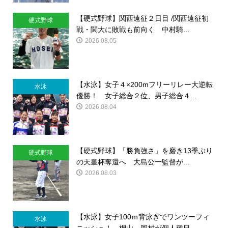
【硬式野球】関西遠征２日目 /関西遠征初
硬式野球
戦・関大に敗戦も前向く 中村騎...
2026.08.05
【水泳】女子４×200mフリーリレー大逆転
水泳
優勝！ 女子総合２位、男子総合４...
2026.08.04
【硬式野球】「勝負強さ」を磨き13季ぶり
硬式野球
の天皇杯奪還へ 大島公一監督が...
2026.08.03
【水泳】女子100ｍ背泳ぎでワンツーフィ
水泳