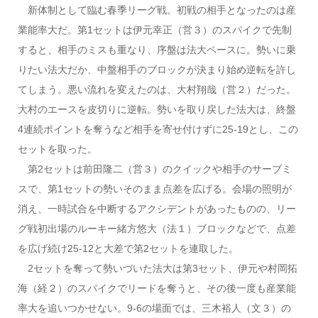
新体制として臨む春季リーグ戦。初戦の相手となったのは産
業能率大だ。第1セットは伊元幸正（営３）のスパイクで先制
すると、相手のミスも重なり、序盤は法大ペースに。勢いに乗
りたい法大だか、中盤相手のブロックが決まり始め逆転を許し
てしまう。悪い流れを変えたのは、大村翔哉（営２）だった。
大村のエースを皮切りに逆転。勢いを取り戻した法大は、終盤
4連続ポイントを奪うなど相手を寄せ付けずに25-19とし、この
セットを取った。
第2セットは前田隆二（営３）のクイックや相手のサーブミ
スで、第1セットの勢いそのまま点差を広げる。会場の照明が
消え、一時試合を中断するアクシデントがあったものの、リー
グ戦初出場のルーキー緒方悠大（法１）ブロックなどで、点差
を広げ続け25-12と大差で第2セットを連取した。
2セットを奪って勢いづいた法大は第3セット、伊元や村岡拓
海（経２）のスパイクでリードを奪うと、その後一度も産業能
率大を追いつかせない。9-6の場面では、三木裕人（文３）の